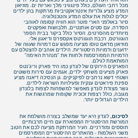
מכל רחבי העולם, כולל פינגוויני מלך ואריות ים. מוזיאון
המדע מציע גלריות אינטראקטיביות מרתקות בהן ילדים
יכולים לגלות את עולם המדע והטכנולוגיה.
סיור באולפני הארי פוטר הוא חוויה קסומה לאוהבי
הסדרה, עם סטים אותנטיים, תלבושות ואפקטים
מיוחדים מהסרטים. הסיור כולל ביקור בבית הספר
הוגוורטס, רכבת הוגוורטס אקספרס ודיאגון אלי.
מוזיאון מדאם טוסו מציעה מפגש עם דמויות שעווה של
ידוענים ודמויות היסטוריות. הילדים אוהבים להצטלם עם
הדמויות המפורסמות ולחוות את "מנהרת האימה"
המותאמת לגילם.
הפארקים הירוקים של לונדון כמו היד פארק וריג'נטס
פארק מציעים משחקי ילדים, אגמים עם סירות משוטים
ושטחי דשא נרחבים לפיקניקים. גן הנסיכה דיאנה מציע
ספינת פיראטים ענקית ופעילויות השראה לילדים.
גשר מצודת לונדון מאפשר למשפחות לצפות בלונדון
מגובה, כולל רצפות זכוכית שקופות שמרגשות את
הילדים הגדולים יותר.
לסיכום,
לונדון היא יעד שמשלב בצורה מושלמת את
המורשת ההיסטורית המפוארת עם חיים תרבותיים
תוססים ומודרניים. העיר המרתקת מציעה לכם את הטוב
משני העולמות - מהאתרים ההיסטוריים המפורסמים