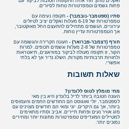
ואקלים מתון. זוהי אחת התקופות הטובות לביקור עם
פחות גשמים וטמפרטורות נוחות לסיורים.
סתיו (ספטמבר-נובמבר) -
תקופה נעימה עם
טמפרטורות של 6-19 מעלות ואקלים יציב לטיולים
עירוניים. הגשמים מתחילים להתעצם החל מאוקטובר,
אך הטמפרטורות עדיין נוחות.
חורף (דצמבר-פברואר) -
העונה הקרירה והגשומה עם
טמפרטורות של 2-8 מעלות וגשמים תכופים. למרות
הקור, זו תקופה מעולה לביקור במוזיאונים, תיאטראות
ולחוויות תרבותיות מקורות. השלג נדיר אך לא בלתי
אפשרי.
שאלות תשובות
מתי מומלץ לטוס ללונדון?
העונה הטובה ביותר לדיל בלונדון היא בין מאי
לספטמבר. יולי ואוגוסט הם החודשים החמים והעמוסים
ביותר, אך גם היקרים. יוני ומאי הם חודשים מצוינים עם
מזג אוויר נעים ופחות תיירים. אביב וסתיו מתאימים
למטיילים המעדיפים טמפרטורות מתונות יותר ומחירים
נמוכים יותר.