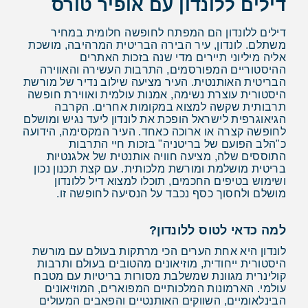
דילים ללונדון עם אופיר טורס
דילים ללונדון הם המפתח לחופשה חלומית במחיר
משתלם. לונדון, עיר הבירה הבריטית המרהיבה, מושכת
אליה מיליוני תיירים מדי שנה בזכות האתרים
ההיסטוריים המפורסמים, התרבות העשירה והאווירה
הבריטית האותנטית. העיר מציעה שילוב נדיר של מורשת
היסטורית עוצרת נשימה, אמנות עולמית ואווירת חופשה
תרבותית שקשה למצוא במקומות אחרים. הקרבה
הגיאוגרפית לישראל הופכת את לונדון ליעד נגיש ומושלם
לחופשה קצרה או ארוכה כאחד. העיר המקסימה, הידועה
כ"הלב הפועם של בריטניה" בזכות חיי התרבות
התוססים שלה, מציעה חוויה אותנטית של אלגנטיות
בריטית מושלמת ומורשת מלכותית. עם קצת תכנון נכון
ושימוש בטיפים החכמים, תוכלו למצוא דיל ללונדון
מושלם ולחסוך כסף נכבד על הנסיעה לחופשה זו.
למה כדאי לטוס ללונדון?
לונדון היא אחת הערים הכי מרתקות בעולם עם מורשת
היסטורית ייחודית, מוזיאונים מהטובים בעולם ותרבות
קולינרית מגוונת שמשלבת מסורות בריטיות עם מטבח
עולמי. הארמונות המלכותיים המפוארים, המוזיאונים
הבינלאומיים, השווקים האותנטיים והפאבים המעולים