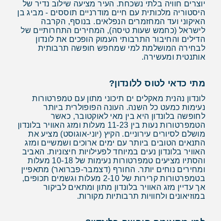
יוצרים חוויה בלתי נשכחת. העיר מציעה שילוב נדיר של
היסטוריה מלכותית עם חיים מודרניים תוססים - מביג בן
האיקוני ועד המחזמרים הנפלאים. בנוסף, הקרבה
לישראל (כחמש שעות טיסה), המחירים התחרותיים של
הדילים והחיבור התרבותי העמוק הופכים את לונדון
לבחירה המושלמת למי שמחפש חופשה תרבותית
אותנטית ומעשירה.
מתי כדאי לטוס ללונדון?
לונדון נהנית מאקלים ים תיכוני מתון עם טמפרטורות
נעימות כמעט כל השנה. העונה הפופולרית ביותר
לחופשה בלונדון היא בין מאי לאוקטובר, כאשר
הטמפרטורות נעות בין 11-23 מעלות ומזג האוויר בלונדון
מושלם לסיורים עירוניים. הקיץ (יוני-אוגוסט) מציע את
התנאים הטובים ביותר עם ימים ארוכים ושמשיים ומזג
האוויר בלונדון נעים במיוחד לפעילויות חיצוניות. האביב
והסתיו מציעים טמפרטורות נעימות של 10-18 מעלות
ומחירים נוחים יותר. החורף (דצמבר-פברואר) מתאפיין
בטמפרטורות קרירות של 2-10 מעלות וגשמים תכופים,
אך עדיין מזג האוויר בלונדון מתון ומתאים לביקור
במוזיאונים ולחוויות תרבותיות מקורות.