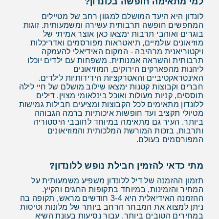
למי מתאימה חופשה בלונדון?
לונדון היא היעד המושלם למגוון רחב של מטיילים
המחפשים חופשה תרבותית עשירה ומשמעותית. זוגות
בוגרים ואוהבי תרבות ימצאו כאן אוצר אמיתי של
מוזיאונים עולמיים, תיאטראות מפורסמים ואדריכלות
ויקטוריאנית מרהיבה - המקום האידיאלי להעמקה
תרבותית והשראה אמנותית. משפחות עם ילדים יוכלו
ליהנות מהפארקים הירוקים, המוזיאונים
האינטראקטיביים והאטרקציות הידידותיות לילדים.
חברים וקבוצות קטנות ימצאו שילוב מושלם של חיי לילה
תוססים, קניות מעולות ואוכל בינלאומי מצוין. דילים
ללונדון מתאימים לכל הקבוצות ומציעים חבילות גמישות
מטיולי תקציב ועד חופשות איכותיות ברמה הגבוהה
ביותר. העיר גם מתאימה במיוחד לחובבי היסטוריה
ותרבות, בזכות המורשת המלכותית והמוזיאונים
המפורסמים בעולם.
מתי כדאי להזמין חבילת נופש ללונדון?
תזמון ההזמנה של דיל ללונדון משפיע משמעותית על
המחיר והזמינות, במיוחד בתקופות החגים והקיץ.
ההזמנה האידיאלית היא 3-4 חודשים מראש, תקופה בה
ניתן למצוא את המבחר הרחב ביותר של מלונות וטיסות
במחירים הטובים ביותר. עבור נסיעות בעונת השיא