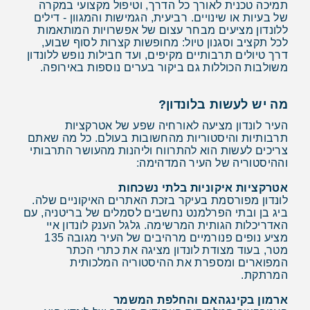
תמיכה טכנית לאורך כל הדרך, וטיפול מקצועי במקרה
של בעיות או שינויים. רביעית, הגמישות והמגוון - דילים
ללונדון מציעים מבחר עצום של אפשרויות המותאמות
לכל תקציב וסגנון טיול: מחופשות קצרות לסוף שבוע,
דרך טיולים תרבותיים מקיפים, ועד חבילות נופש ללונדון
משולבות הכוללות גם ביקור בערים נוספות באירופה.
מה יש לעשות בלונדון?
העיר לונדון מציעה לאורחיה שפע של אטרקציות
תרבותיות והיסטוריות מהחשובות בעולם. כל מה שאתם
צריכים לעשות הוא להתרווח וליהנות מהעושר התרבותי
וההיסטוריה של העיר המדהימה:
אטרקציות איקוניות בלתי נשכחות
לונדון מפורסמת בעיקר בזכת האתרים האיקוניים שלה.
ביג בן ובתי הפרלמנט נחשבים לסמלים של בריטניה, עם
האדריכלות הגותית המרשימה. גלגל הענק לונדון איי
מציע נופים פנורמיים מרהיבים של העיר מגובה 135
מטר, בעוד מצודת לונדון מציגה את כתרי הכתר
המפוארים ומספרת את ההיסטוריה המלכותית
המרתקת.
ארמון בקינגהאם והחלפת המשמר