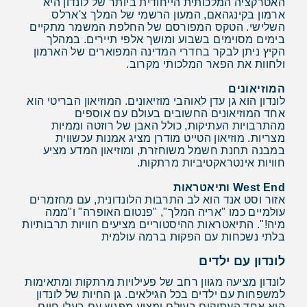
האטרקציה המלכותית הייחודית ביותר של לונדון היא
ארמון בקינגהאם, המעון הרשמי של המלך צ'ארלס
השלישי. הטקס המפורסם של החלפת המשמר מתקיים
בימים מסוימים בשבוע ומושך אלפי תיירים. במהלך
הקיץ ניתן לבקר בחדרי המדינה המפוארים של הארמון
ולחוות את הפאר המלכותי מקרוב.
המוזיאונים
לונדון הוא גן עדן לאוהבי מוזיאונים. המוזיאון הבריטי הוא
אחד המוזיאונים החשובים בעולם עם אוספים
מהתרבויות העתיקות, כולל האבן של רוזטה וממיות
מצריות. מוזיאון הטייט מודרן מציג אמנות עכשווית
במבנה תחנת חשמל משוחזרת, ומוזיאון המדע מציע
חוויות אינטראקטיביות מרתקות.
West End
ותיאטראות
אזור וסט אנד הוא לב התרבות הלונדונית, עם מחזמרים
עולמיים כמו "אריה המלך", "פנטום האופרה" ו"ממה
מיה!". התיאטראות ההיסטוריים מציעים חוויות תרבותיות
בלתי נשכחות עם הפקות ברמה עולמית
לונדון עם ילדים
לונדון מציעה מגוון רחב של פעילויות מרתקות ומתאימות
למשפחות עם ילדים בכל הגילאים. גן החיות של לונדון
הוא אחד העתיקים בעולם ומציע מפגש עם בעלי חיים