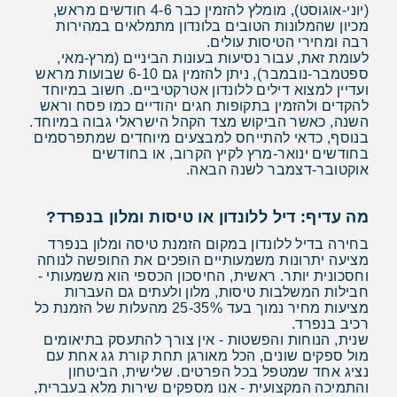
(יוני-אוגוסט), מומלץ להזמין כבר 4-6 חודשים מראש,
מכיון שהמלונות הטובים בלונדון מתמלאים במהירות
רבה ומחירי הטיסות עולים.
לעומת זאת, עבור נסיעות בעונות הביניים (מרץ-מאי,
ספטמבר-נובמבר), ניתן להזמין גם 6-10 שבועות מראש
ועדיין למצוא דילים ללונדון אטרקטיביים. חשוב במיוחד
להקדים ולהזמין בתקופות חגים יהודיים כמו פסח וראש
השנה, כאשר הביקוש מצד הקהל הישראלי גבוה במיוחד.
בנוסף, כדאי להתייחס למבצעים מיוחדים שמתפרסמים
בחודשים ינואר-מרץ לקיץ הקרוב, או בחודשים
אוקטובר-דצמבר לשנה הבאה.
מה עדיף: דיל ללונדון או טיסות ומלון בנפרד?
בחירה בדיל ללונדון במקום הזמנת טיסה ומלון בנפרד
מציעה יתרונות משמעותיים הופכים את החופשה לנוחה
וחסכונית יותר. ראשית, החיסכון הכספי הוא משמעותי -
חבילות המשלבות טיסות, מלון ולעתים גם העברות
מציעות מחיר נמוך בעד 25-35% מהעלות של הזמנת כל
רכיב בנפרד.
שנית, הנוחות והפשטות - אין צורך להתעסק בתיאומים
מול ספקים שונים, הכל מאורגן תחת קורת גג אחת עם
נציג אחד שמטפל בכל הפרטים. שלישית, הביטחון
והתמיכה המקצועית - אנו מספקים שירות מלא בעברית,