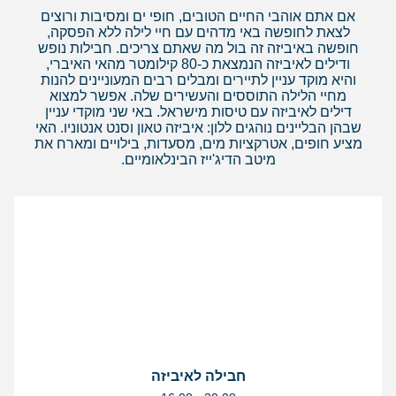
אם אתם אוהבי החיים הטובים, חופי ים ומסיבות ורוצים
לצאת לחופשה באי מדהים עם חיי לילה ללא הפסקה,
חופשה באיביזה זה בול מה שאתם צריכים. חבילות נופש
ודילים לאיביזה הנמצאת כ-80 קילומטר מהאי האיברי,
והיא מוקד עניין לתיירים ומבלים רבים המעוניינים להנות
מחיי הלילה התוססים והעשירים שלה. אפשר למצוא
דילים לאיביזה עם טיסות מישראל. באי שני מוקדי עניין
שבהן הבליינים נוהגים ללון: איביזה טאון וסנט אנטוניו. האי
מציע חופים, אטרקציות מים, מסעדות, בילויים ומארח את
מיטב הדיג'ייז הבינלאומיים.
חבילה לאיביזה