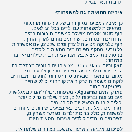
תרבותית אותנטית.
איביזה מתאימה גם למשפחות?
כן! איביזה מציעה מגוון רחב של פעילויות מרתקות
ומתאימות למשפחות עם ילדים בכל הגילאים.
חוף סנטה אולריה מושלם למשפחות בזכות המים
הרדודים והבטוחים, ושירותים נוחים לאורך החוף.
חוף טלמנקה מציע חול עדין ומים שקטים, עם אפשרויות
צל טבעי ומתקני ספורט מים מתאימים לילדים.
בנוסף, ניתן למצוא באי אטרקציות רבות שילדים יאהבו
במיוחד:
האקווריום Cap Blanc - מציע חוויה חינוכית מרתקת בה
ילדים יכולים ללמוד על חיי הים התיכון ולראות דגים
מקומיים במערה טבעית. סיורי סירות לחופים המבודדים
לוקחים משפחות לחקור את קו החוף, כולל שחייה
ופיקניק על החוף.
פארק המים Aguamar - משפחות יכולו ליהנות ממגלשות
מים מגוונות ובריכות גלים, בעוד שילדים גדולים יותר
יכולים ליהנות מפעילויות ספורט מים.
יתרה מכך, מלונות רבים באי מציעים שירותים מיוחדים
למשפחות, כולל בריכות ילדים, מגרשי משחקים,
תפריטים מיוחדים לילדים ושירותי הסעות חינם.
לסיכום,
איביזה היא יעד שמשלב בצורה מושלמת את