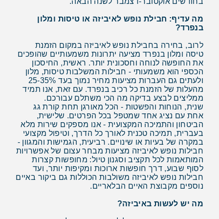
בחודשים אוקטובר-דצמבר לשנה הבאה.
מה עדיף: חבילת נופש לאיביזה או טיסות ומלון
בנפרד?
לרוב, בחירה בחבילת נופש לאיביזה במקום הזמנת
טיסה ומלון בנפרד מציעה יתרונות משמעותיים שהופכים
את החופשה לנוחה וחסכונית יותר. ראשית, החיסכון
הכספי הוא משמעותי - חבילות המשלבות טיסות, מלון
ולעתים גם העברות מציעות מחיר נמוך בעד 25-35%
מהעלות של הזמנת כל רכיב בנפרד. עם זאת, אנו תמיד
ממליצים לבצע בדיקה מה הכי משתלם עבורכם.
שנית, הנוחות והפשטות - הכל מאורגן תחת קורת גג
אחת עם נציג אחד שמטפל בכל הפרטים. שלישית,
הביטחון והתמיכה המקצועית - אנו מספקים שירות מלא
בעברית, תמיכה טכנית לאורך כל הדרך, וטיפול מקצועי
במקרה של בעיות או שינויים. רביעית, הגמישות והמגוון -
חבילות נופש לאיביזה מציעות מבחר עצום של אפשרויות
המותאמות לכל תקציב וסגנון טיול: מחופשות קצרות
לסוף שבוע, דרך חופשות ארוכות ומקיפות יותר, ועד
חבילות נופש לאיביזה משולבות הכוללות גם ביקור באיים
נוספים מקבוצת האיים הבלאריים.
מה יש לעשות באיביזה?