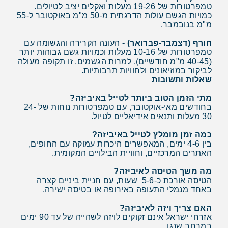
טמפרטורות של 19-26 מעלות ואקלים יציב לטיולים.
כמויות הגשם עולות הדרגתית מ-50 מ"מ באוקטובר ל-55
מ"מ בנובמבר.
חורף (דצמבר-פברואר) -
העונה הקרירה והגשומה עם
טמפרטורות של 10-16 מעלות וכמויות גשם גבוהות יותר
(40-45 מ"מ חודשיים). למרות הגשמים, זו תקופה מעולה
לביקור במוזיאונים ולחוויות תרבותיות.
שאלות ותשובות
מתי הזמן הטוב ביותר לטייל באיביזה?
בחודשים מאי-אוקטובר, עם טמפרטורות נוחות של 24-
30 מעלות ותנאים אידיאליים לטיול.
כמה זמן מומלץ לטייל באיביזה?
בין 4-6 ימים, המאפשרים היכרות עמוקה עם החופים,
האתרים המרכזיים, וחוויית הבילויים המקומית.
מה משך הטיסה לאיביזה?
הטיסה אורכת כ-5-6 שעות, עם חניית ביניים קצרה
באחד מנמלי התעופה באירופה או בטיסה ישירה.
האם צריך ויזה לאיביזה?
אזרחי ישראל אינם זקוקים לויזה לשהייה של עד 90 ימים
במרחב שנגן.