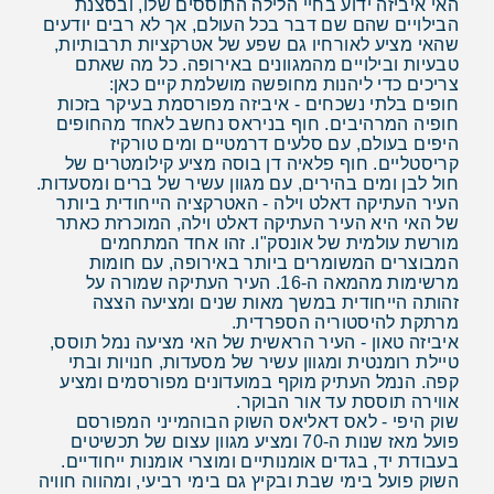
האי איביזה ידוע בחיי הלילה התוססים שלו, ובסצנת
הבילויים שהם שם דבר בכל העולם, אך לא רבים יודעים
שהאי מציע לאורחיו גם שפע של אטרקציות תרבותיות,
טבעיות ובילויים מהמגוונים באירופה. כל מה שאתם
צריכים כדי ליהנות מחופשה מושלמת קיים כאן:
חופים בלתי נשכחים - איביזה מפורסמת בעיקר בזכות
חופיה המרהיבים. חוף בניראס נחשב לאחד מהחופים
היפים בעולם, עם סלעים דרמטיים ומים טורקיז
קריסטליים. חוף פלאיה דן בוסה מציע קילומטרים של
חול לבן ומים בהירים, עם מגוון עשיר של ברים ומסעדות.
העיר העתיקה דאלט וילה - האטרקציה הייחודית ביותר
של האי היא העיר העתיקה דאלט וילה, המוכרזת כאתר
מורשת עולמית של אונסק"ו. זהו אחד המתחמים
המבוצרים המשומרים ביותר באירופה, עם חומות
מרשימות מהמאה ה-16. העיר העתיקה שמורה על
זהותה הייחודית במשך מאות שנים ומציעה הצצה
מרתקת להיסטוריה הספרדית.
איביזה טאון - העיר הראשית של האי מציעה נמל תוסס,
טיילת רומנטית ומגוון עשיר של מסעדות, חנויות ובתי
קפה. הנמל העתיק מוקף במועדונים מפורסמים ומציע
אווירה תוססת עד אור הבוקר.
שוק היפי - לאס דאליאס השוק הבוהמייני המפורסם
פועל מאז שנות ה-70 ומציע מגוון עצום של תכשיטים
בעבודת יד, בגדים אומנותיים ומוצרי אומנות ייחודיים.
השוק פועל בימי שבת ובקיץ גם בימי רביעי, ומהווה חוויה