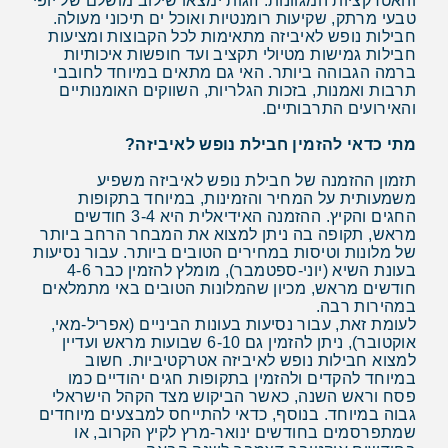
והאטרקציות המגוונות. זוגות ימצאו שילוב מושלם של יופי
טבעי מרתק, שקיעות רומנטיות ואוכל ים תיכוני מעולה.
חבילות נופש לאיביזה מתאימות לכל הקבוצות ומציעות
חבילות גמישות מטיולי תקציב ועד חופשות איכותיות
ברמה הגבוהה ביותר. האי גם מתאים במיוחד לחובבי
תרבות ואמנות, בזכות הגלריות, השווקים האומנותיים
והאירועים התרבותיים.
מתי כדאי להזמין חבילת נופש לאיביזה?
תזמון ההזמנה של חבילת נופש לאיביזה משפיע
משמעותית על המחיר והזמינות, במיוחד בתקופות
החגים והקיץ. ההזמנה האידיאלית היא 3-4 חודשים
מראש, תקופה בה ניתן למצוא את המבחר הרחב ביותר
של מלונות וטיסות במחירים הטובים ביותר. עבור נסיעות
בעונת השיא (יוני-ספטמבר), מומלץ להזמין כבר 4-6
חודשים מראש, מכיון שהמלונות הטובים באי מתמלאים
במהירות רבה.
לעומת זאת, עבור נסיעות בעונות הביניים (אפריל-מאי,
אוקטובר), ניתן להזמין גם 6-10 שבועות מראש ועדיין
למצוא חבילות נופש לאיביזה אטרקטיביות. חשוב
במיוחד להקדים ולהזמין בתקופות חגים יהודיים כמו
פסח וראש השנה, כאשר הביקוש מצד הקהל הישראלי
גבוה במיוחד. בנוסף, כדאי להתייחס למבצעים מיוחדים
שמתפרסמים בחודשים ינואר-מרץ לקיץ הקרוב, או