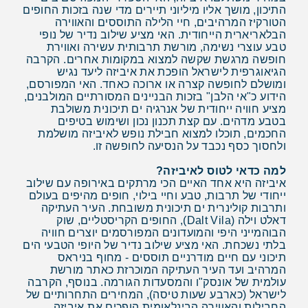
התיכון, מושך אליו מיליוני תיירים מדי שנה בזכות החופים
הטורקיז המרהיבים, חיי הלילה התוססים והאווירה
הבלאריארית הייחודית. האי מציע שילוב נדיר של נופי
טבע עוצרי נשימה, מורשת תרבותית עשירה ואווירת
חופשה מרגשת שקשה למצוא במקומות אחרים. הקרבה
הגיאוגרפית לישראל הופכת את איביזה ליעד נגיש
ומושלם לחופשה קצרה או ארוכה כאחד. האי המפורסם,
הידוע כ"אי הלבן" בזכות הבניינים המסורתיים המולבנים,
מציע חוויה ייחודית של אנרגיה ים תיכונית משולבת
בטבע מדהים. עם קצת תכנון נכון ושימוש בטיפים
החכמים, תוכלו למצוא חבילת נופש לאיביזה מושלמת
ולחסוך כסף נכבד על הנסיעה לחופשה זו.
למה כדאי לטוס לאיביזה?
איביזה היא אחד האיים הכי מרתקים באירופה עם שילוב
ייחודי של תרבות, טבע וחיי בילוי, חופים מהיפים בעולם
ותרבות קולינרית ים תיכונית משובחת. העיר העתיקה
דאלט וילה (Dalt Vila), החופים הקריסטליים, שוק
הבוהמייני היפי והמועדונים המפורסמים יוצרים חוויה
בלתי נשכחת. האי מציע שילוב נדיר של היופי הטבעי הים
תיכוני עם חיים מודרניים תוססים - מחוף בניראס
המרהיב ועד העיר העתיקה המוכרזת כאתר מורשת
עולמית של אונסק"ו והמסעדות הגורמה. בנוסף, הקרבה
לישראל (כארבע שעות טיסה), המחירים התחרותיים של
החבילות והאווירה הבינלאומית הופכים את איביזה