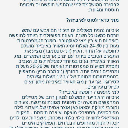
לבחירה המושלמת למי שמחפש חופשה ים תיכונית
תוססת ומגוונת.
מתי כדאי לטוס לאיביזה?
איביזה נהנית מאקלים ים תיכוני חם ויבש עם שמש
זורחת כמעט כל השנה. העונה הפופולרית ביותר לחופשה
באיביזה היא בין מאי לאוקטובר, כאשר הטמפרטורות
נעות בין 24-30 מעלות ומזג האוויר באיביזה מושלם
לחופשה על החוף. הקיץ (יוני-ספטמבר) מציע את
התנאים הטובים ביותר עם ימים ארוכים ושמשיים ומזג
האוויר באיביזה נעים במיוחד לפעילויות מים. האביב
והסתיו מציעים טמפרטורות נעימות של 20-26 מעלות
ומחירים נוחים יותר. החורף (נובמבר-מרץ) מתאפיין
בטמפרטורות מתונות של 12-17 מעלות וגשמים
לסירוגין, אך עדיין מזג האוויר באיביזה מתון ונעים
לטיולים עירוניים.
למי מתאימה חופשה באיביזה?
איביזה היא היעד המושלם למגוון רחב של מטיילים
המחפשים חופשה ים תיכונית מגוונת ומרגשת. צעירים
וחובבי מוזיקה ימצאו כאן אוצר אמיתי של מועדוני לילה
מפורסמים, פסטיבלי מוזיקה ואווירה תוססת - המקום
האידיאלי לחוויית בילוי בלתי נשכחת. משפחות עם ילדים
יוכלו ליהנות מהחופים הבטוחים, הפארקים הימיים