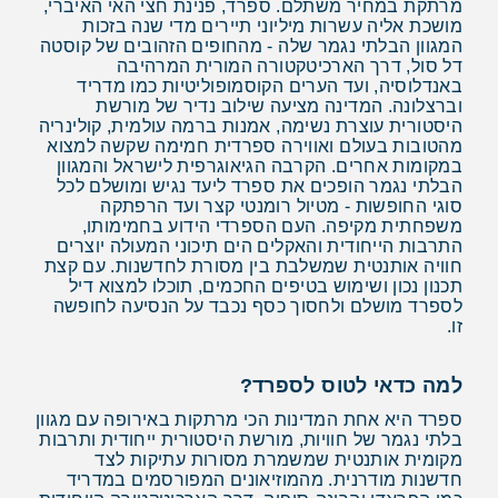
מרתקת במחיר משתלם. ספרד, פנינת חצי האי האיברי,
מושכת אליה עשרות מיליוני תיירים מדי שנה בזכות
המגוון הבלתי נגמר שלה - מהחופים הזהובים של קוסטה
דל סול, דרך הארכיטקטורה המורית המרהיבה
באנדלוסיה, ועד הערים הקוסמופוליטיות כמו מדריד
וברצלונה. המדינה מציעה שילוב נדיר של מורשת
היסטורית עוצרת נשימה, אמנות ברמה עולמית, קולינריה
מהטובות בעולם ואווירה ספרדית חמימה שקשה למצוא
במקומות אחרים. הקרבה הגיאוגרפית לישראל והמגוון
הבלתי נגמר הופכים את ספרד ליעד נגיש ומושלם לכל
סוגי החופשות - מטיול רומנטי קצר ועד הרפתקה
משפחתית מקיפה. העם הספרדי הידוע בחמימותו,
התרבות הייחודית והאקלים הים תיכוני המעולה יוצרים
חוויה אותנטית שמשלבת בין מסורת לחדשנות. עם קצת
תכנון נכון ושימוש בטיפים החכמים, תוכלו למצוא דיל
לספרד מושלם ולחסוך כסף נכבד על הנסיעה לחופשה
זו.
למה כדאי לטוס לספרד?
ספרד היא אחת המדינות הכי מרתקות באירופה עם מגוון
בלתי נגמר של חוויות, מורשת היסטורית ייחודית ותרבות
מקומית אותנטית שמשמרת מסורות עתיקות לצד
חדשנות מודרנית. מהמוזיאונים המפורסמים במדריד