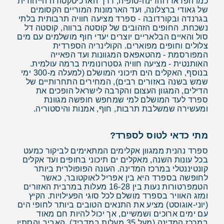
כמו הפראדו והרינה-סופיה, דרך הארכיטקטורה הייחודית
של גאודי ברצלונה, ועד הארמונות המוריים הקסומים
בגרנדה ובקורדובה - ספרד מציעה חוויה תרבותית בלתי
נשכחת. החופים הזהובים של קוסטה ברווה, קוסטה דל
סול והאיים הבלאריים יוצרים יעדי חוף מושלמים עם מים
צלולים וחופים מפוארים. הקולינריה הספרדית
המפורסמת - מהטאפאס המגוונות ועד הפאייה
האותנטית - מציעה חוויה גסטרונומית ברמה עולמית.
בנוסף, האקלים הים תיכוני המושלם (למעלה מ-300 ימי
שמש בשנה באזורים רבים), המחירים התחרותיים של
הדילים, המגוון העצום והקרבה לישראל הופכים את
ספרד לעד המושלם למי שמחפש חופשה מגוונת
ומעשירה שמשלבת תרבות, חוף, אמנות והיסטוריה.
מתי כדאי לטוס לספרד?
ספרד נהנית ממגוון אקלימים המתאימים לביקור כמעט
בכל עונות השנה, מאקלים ים תיכוני בחופים ועד אקלים
קונטיננטלי במרכז המדינה. העונה הפופולרית ביותר
לחופשה בספרד היא בין אפריל לאוקטובר, כאשר
הטמפרטורות נעות בין 16-28 מעלות במרבית האזורים
ומזג האוויר בספרד מושלם לכל סוגי הפעילויות. הקיץ
(יוני-אוגוסט) מציע את התנאים הטובים ביותר לחופי הים
עם ימים ארוכים ושמשיים, אך יכול להיות חם מאוד
במרכז המדינה (מעל 35 מעלות במדריד). האביב והסתיו