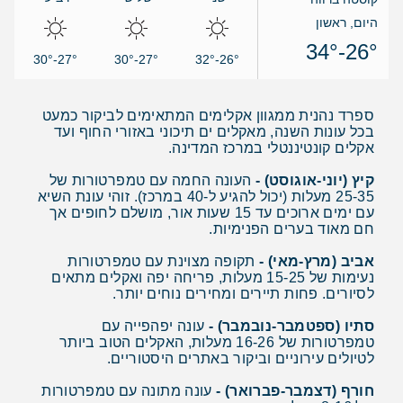
היום, ראשון
26°-34°
27°-30°
27°-30°
26°-32°
ספרד נהנית ממגוון אקלימים המתאימים לביקור כמעט
בכל עונות השנה, מאקלים ים תיכוני באזורי החוף ועד
אקלים קונטיננטלי במרכז המדינה.
קיץ (יוני-אוגוסט) -
העונה החמה עם טמפרטורות של
25-35 מעלות (יכול להגיע ל-40 במרכז). זוהי עונת השיא
עם ימים ארוכים עד 15 שעות אור, מושלם לחופים אך
חם מאוד בערים הפנימיות.
אביב (מרץ-מאי) -
תקופה מצוינת עם טמפרטורות
נעימות של 15-25 מעלות, פריחה יפה ואקלים מתאים
לסיורים. פחות תיירים ומחירים נוחים יותר.
סתיו (ספטמבר-נובמבר) -
עונה יפהפייה עם
טמפרטורות של 16-26 מעלות, האקלים הטוב ביותר
לטיולים עירוניים וביקור באתרים היסטוריים.
חורף (דצמבר-פברואר) -
עונה מתונה עם טמפרטורות