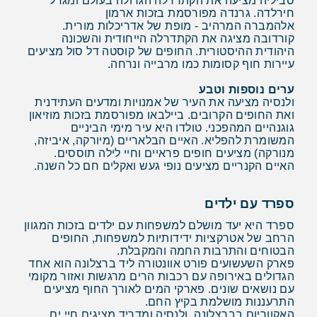
סביליה מציעה את הקתדרלה הגדולה בעולם ומגדל
חירלדה. גרנדה מפורסמת בזכות ארמון
אלהמברה המרהיב - מופת של אדריכלות מורית.
קורדובה מציגה את הקתדרלה הייחודית והשכונה
היהודית ההיסטורית. החופים של קוסטה דל סול מציעים
עיירות חוף קסומות כמו מרבייה ונרחה.
ערים נוספות וטבע
ולנסיה מציעה את העיר של אמנויות ומדעים העתידנית
ואת החופים הקרובים. ביילבאו מפורסמת בזכות מוזיאון
גוגנהיים המהפכני. טולדו היא עיר מימי הביניים
המשומרת להפליא. האיים הבלאריים (מיורקה, איביזה,
מנורקה) מציעים חופים פראיים וחיי לילה תוססים.
האיים הקנריים מציעים נופי געש ואקלים חם כל השנה.
ספרד עם ילדים
ספרד היא יעד מושלם למשפחות עם ילדים בזכות המגוון
הרחב של אטרקציות ידידותיות למשפחות, החופים
הבטוחים והתרבות החמה והמקבלת.
פארק השעשועים פורט אוונטורה ליד ברצלונה הוא אחד
הגדולים באירופה עם רכבות הרים מרגשות ואזור מקומי
עם נושאים שונים. פארקי המים לאורך החוף מציעים
התרעננות מושלמת בקיץ החם.
האקווריום בברצלונה, ולנסיה ומדריד מציגים חיי ים