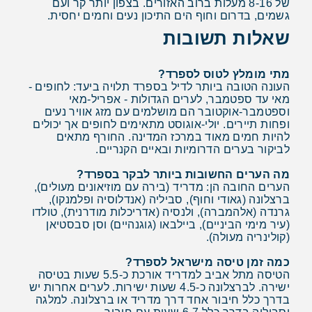
של 8-16 מעלות ברוב האזורים. בצפון יותר קר ועם
גשמים, בדרום וחוף הים התיכון נעים וחמים יחסית.
שאלות תשובות
מתי מומלץ לטוס לספרד?
העונה הטובה ביותר לדיל בספרד תלויה ביעד: לחופים -
מאי עד ספטמבר, לערים הגדולות - אפריל-מאי
וספטמבר-אוקטובר הם מושלמים עם מזג אוויר נעים
ופחות תיירים. יולי-אוגוסט מתאימים לחופים אך יכולים
להיות חמים מאוד במרכז המדינה. החורף מתאים
לביקור בערים הדרומיות ובאיים הקנריים.
מה הערים החשובות ביותר לבקר בספרד?
הערים החובה הן: מדריד (בירה עם מוזיאונים מעולים),
ברצלונה (גאודי וחוף), סביליה (אנדלוסיה ופלמנקו),
גרנדה (אלהמברה), ולנסיה (אדריכלות מודרנית), טולדו
(עיר מימי הביניים), ביילבאו (גוגנהיים) וסן סבסטיאן
(קולינריה מעולה).
כמה זמן טיסה מישראל לספרד?
הטיסה מתל אביב למדריד אורכת כ-5.5 שעות בטיסה
ישירה. לברצלונה כ-4.5 שעות ישירות. לערים אחרות יש
בדרך כלל חיבור אחד דרך מדריד או ברצלונה. למלגה