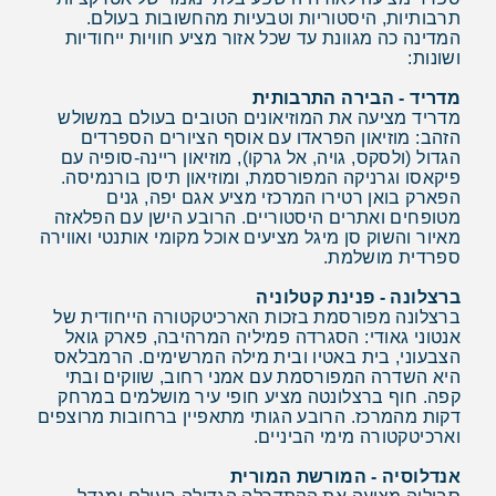
תרבותיות, היסטוריות וטבעיות מהחשובות בעולם.
המדינה כה מגוונת עד שכל אזור מציע חוויות ייחודיות
ושונות:
מדריד - הבירה התרבותית
מדריד מציעה את המוזיאונים הטובים בעולם במשולש
הזהב: מוזיאון הפראדו עם אוסף הציורים הספרדים
הגדול (ולסקס, גויה, אל גרקו), מוזיאון ריינה-סופיה עם
פיקאסו וגרניקה המפורסמת, ומוזיאון תיסן בורנמיסה.
הפארק בואן רטירו המרכזי מציע אגם יפה, גנים
מטופחים ואתרים היסטוריים. הרובע הישן עם הפלאזה
מאיור והשוק סן מיגל מציעים אוכל מקומי אותנטי ואווירה
ספרדית מושלמת.
ברצלונה - פנינת קטלוניה
ברצלונה מפורסמת בזכות הארכיטקטורה הייחודית של
אנטוני גאודי: הסגרדה פמיליה המרהיבה, פארק גואל
הצבעוני, בית באטיו ובית מילה המרשימים. הרמבלאס
היא השדרה המפורסמת עם אמני רחוב, שווקים ובתי
קפה. חוף ברצלונטה מציע חופי עיר מושלמים במרחק
דקות מהמרכז. הרובע הגותי מתאפיין ברחובות מרוצפים
וארכיטקטורה מימי הביניים.
אנדלוסיה - המורשת המורית