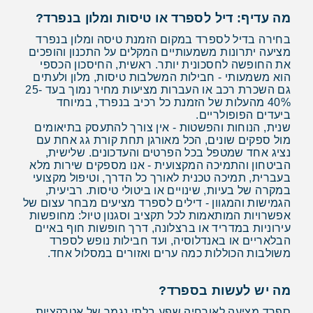
מה עדיף: דיל לספרד או טיסות ומלון בנפרד?
בחירה בדיל לספרד במקום הזמנת טיסה ומלון בנפרד
מציעה יתרונות משמעותיים המקלים על התכנון והופכים
את החופשה לחסכונית יותר. ראשית, החיסכון הכספי
הוא משמעותי - חבילות המשלבות טיסות, מלון ולעתים
גם השכרת רכב או העברות מציעות מחיר נמוך בעד 25-
40% מהעלות של הזמנת כל רכיב בנפרד, במיוחד
ביעדים הפופולריים.
שנית, הנוחות והפשטות - אין צורך להתעסק בתיאומים
מול ספקים שונים, הכל מאורגן תחת קורת גג אחת עם
נציג אחד שמטפל בכל הפרטים והעדכונים. שלישית,
הביטחון והתמיכה המקצועית - אנו מספקים שירות מלא
בעברית, תמיכה טכנית לאורך כל הדרך, וטיפול מקצועי
במקרה של בעיות, שינויים או ביטולי טיסות. רביעית,
הגמישות והמגוון - דילים לספרד מציעים מבחר עצום של
אפשרויות המותאמות לכל תקציב וסגנון טיול: מחופשות
עירוניות במדריד או ברצלונה, דרך חופשות חוף באיים
הבלאריים או באנדלוסיה, ועד חבילות נופש לספרד
משולבות הכוללות כמה ערים ואזורים במסלול אחד.
מה יש לעשות בספרד?
ספרד מציעה לאורחיה שפע בלתי נגמר של אטרקציות