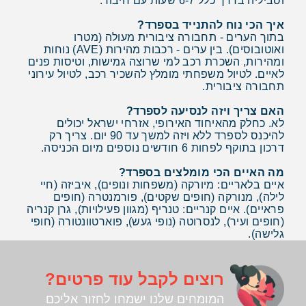
וסביליה בדרך כלל 6-7 שעות עם חיבור.
איך הכי נוח להתנייד בספרד?
בתוך הערים - תחבורה ציבורית מעולה (מטרו
ואוטובוסים). בין ערים - רכבות מהירות (AVE) נוחות
ומהירות, השכרת רכב למי שרוצה גמישות, וטיסות פנים
לאיים. לטיול משפחתי מומלץ להשכיר רכב, לטיול עירוני
תחבורה ציבורית.
האם צריך ויזה לנסיעה לספרד?
לא. כחלק מהאיחוד האירופי, אזרחי ישראל יכולים
להיכנס לספרד ללא ויזה למשך עד 90 יום. צריך רק
דרכון בתוקף לפחות 6 חודשים נוספים מיום הכניסה.
מה האיים הכי מומלצים בספרד?
איים בלאריים: מיורקה (משפחות ונופים), איביזה (חיי
לילה), מנורקה (חופים שקטים), פורמנטרה (חופים
פראיים). איים קנריים: טנריף (מגוון פעילויות), גרן קנריה
(חופים ועיר), לנסרוטה (נופי געש), פוארטוונטורה (חופי
גלישה).
רוצים לקבל עוד פרטים?
המומחים שלנו ישמחו לחזור אליכם