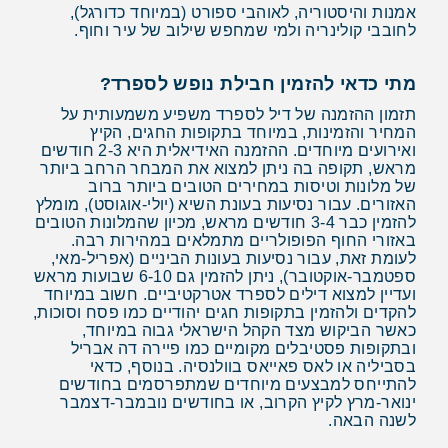
אמנות והיסטוריה, לאוהבי ספורט (במיוחד כדורגל),
לחובבי קולינריה ולמי שמחפש שילוב של עיר וחוף.
מתי כדאי להזמין חבילת נופש לספרד?
תזמון ההזמנה של דיל לספרד משפיע משמעותית על
המחיר והזמינות, במיוחד בתקופות החגים, הקיץ
ואירועים מיוחדים. ההזמנה האידיאלית היא 2-3 חודשים
מראש, תקופה בה ניתן למצוא את המבחר הרחב ביותר
של מלונות וטיסות במחירים הטובים ביותר ברוב
האזורים. עבור נסיעות בעונת השיא (יולי-אוגוסט), מומלץ
להזמין כבר 3-4 חודשים מראש, מכיון שהמלונות הטובים
באזורי החוף הפופולריים מתמלאים במהירות רבה.
לעומת זאת, עבור נסיעות בעונות הביניים (אפריל-מאי,
ספטמבר-אוקטובר), ניתן להזמין גם 6-10 שבועות מראש
ועדיין למצוא דילים לספרד אטרקטיביים. חשוב במיוחד
להקדים ולהזמין בתקופות חגים יהודיים כמו פסח וסוכות,
כאשר הביקוש מצד הקהל הישראלי גבוה במיוחד,
ובתקופות פסטיבלים מקומיים כמו פיירה דה אבריל
בסביליה או לאס פאייאס בוולנסיה. בנוסף, כדאי
להתייחס למבצעים מיוחדים שמתפרסמים בחודשים
ינואר-מרץ לקיץ הקרוב, או בחודשים נובמבר-דצמבר
לשנה הבאה.