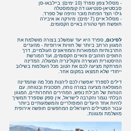
- מסלול צפון ספרד (10 ימים): ביילבאו-סן
סבסטיאן-סנטיאגו דה קומפוסטלה
גילוי הצד הפחות מוכר והיפה של ספרד.
- מסלול איים (7 ימים): מיורקה או איביז'ה
חופשת חוף טהורה באיים הקסומים.
לסיכום,
ספרד היא יעד שמשלב בצורה מושלמת את
המגוון הרחב ביותר של חוויות אירופיות - מהערים
התרבותיות המפוארות והמוזיאונים העולמיים, דרך
החופים הזהובים והאיים הקסומים, ועד המורשת
ההיסטורית העשירה והקולינריה המעולה. המדינה
המרתקת מציעה לכם את הטוב מכל העולמות בשילוב
ייחודי שלא תמצאו במקום אחר.
דילים לספרד יאפשרו לכם ליהנות מכל מה שהמדינה
המופלאה מציעה בצורה נוחה, חסכונית ובטוחה. עם
הנוחות של חבילת נופש, המחירים התחרותיים, המגוון
הבלתי נגמר והקרבה לישראל, אין ספק שספרד תמשיך
להיות אחד היעדים הפופולריים והמשמעותיים ביותר
עבור המטיילים הישראלים המחפשים חופשה אירופית
מושלמת ומגוונת.