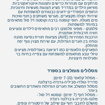
מרתקים עם מנהרות כרישים ותצוגות אינטראקטיביות.
מוזיאון הילדים במדריד מציע תצוגות מעשיות וחינוכיות.
החופים הספרדיים ידועים כבטוחים למשפחות עם
שירותי הצלה מקצועיים, מגרשי משחקים בחוף ואיכות
מים מעולה. חופי קוסטה ברבה וקוסטה דל סול מתאימים
במיוחד למשפחות.
פלמנקו - מופעי פלמנקו רבים מתאימים לילדים ומציעים
חוויה תרבותית אותנטית.
הרכבות המהירות (AVE) מציעות חוויית נסיעה מהנה
ונוחה בין הערים הגדולות, עם שירות מצוין ונוף יפה
מהחלון.
הפארקים הלאומיים כמו דוניאנה באנדלוסיה מציעים
טיולי טבע מותאמים למשפחות עם צפייה בחיות בר
ופעילויות חיצוניות.
מסלולים מומלצים בספרד
- מסלול קלאסי (7-10 ימים):
מדריד-טולדו-סביליה-גרנדה-ברצלונה
מסלול המשלב את הערים הגדולות והאתרים החשובים
ביותר.
- מסלול חוף (7 ימים): קוסטא דל סול -
מלגה-מרבייה-גיברלטר-רונדה
מושלם לחובבי חוף עם שילוב של היסטוריה ונופים.