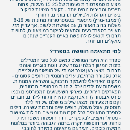
מציעים טמפרטורות נעימות של 15-25 מעלות, פחות
תיירים ומחירים נוחים יותר - תקופה מצוינת לביקור
בערים הגדולות ולטיולים תרבותיים. החורף
(דצמבר-מרץ) מתאפיין בטמפרטורות מתונות של 8-16
מעלות ברוב האזורים, עם אפשרות לגשם, אך עדיין מזג
האוויר בספרד נעים ומתאים לביקור במוזיאונים, לחוויות
תרבותיות ואפילו לחופשה באיים הקנריים שנהנים
מאקלים חם יותר.
למי מתאימה חופשה בספרד?
ספרד היא היעד המושלם כמעט לכל סוגי המטיילים
בזכות המגוון הבלתי נגמר שלה. זוגות בוגרים ואוהבי
תרבות ימצאו כאן אוצר אמיתי של מוזיאונים עולמיים,
ארכיטקטורה מרהיבה, ערים רומנטיות וחופים קסומים -
המקום האידיאלי להעמקה תרבותية והשראה אמנותית.
משפחות עם ילדים יוכלו ליהנות מהחופים הבטוחים,
הפארקים הירוקים, פארקי השעשועים המפורסמים (כמו
פורט אבנטורה) והאטרקציות הידידותיות לילדים. חברים
וקבוצות צעירות ימצאו שילוב מושלם של חיי לילה
תוססים, אוכל מעולה, חופים יפים ותרבות עשירה. דילים
לספרד מתאימים לכל הקבוצות ומציעים חבילות גמישות
- מטיולי תקציב לבקפקרים, דרך חופשות משפחתיות
נוחות, ועד חופשות יוקרה ברמה הגבוהה ביותר במלונות
חמישה כוכבים. העיר גם מתאימה במיוחד לחובבי