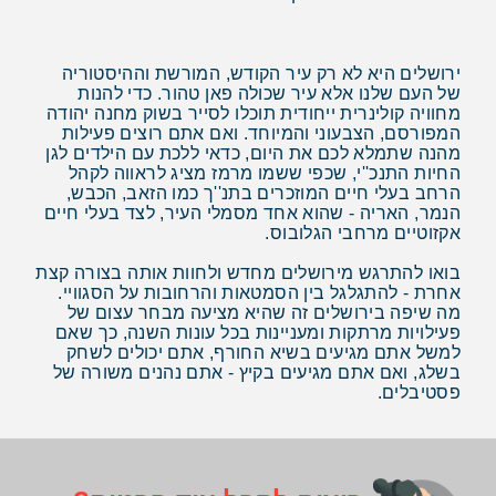
ירושלים היא לא רק עיר הקודש, המורשת וההיסטוריה
של העם שלנו אלא עיר שכולה פאן טהור. כדי להנות
מחוויה קולינרית ייחודית תוכלו לסייר בשוק מחנה יהודה
המפורסם, הצבעוני והמיוחד. ואם אתם רוצים פעילות
מהנה שתמלא לכם את היום, כדאי ללכת עם הילדים לגן
החיות התנכ''י, שכפי ששמו מרמז מציג לראווה לקהל
הרחב בעלי חיים המוזכרים בתנ''ך כמו הזאב, הכבש,
הנמר, האריה - שהוא אחד מסמלי העיר, לצד בעלי חיים
אקזוטיים מרחבי הגלובוס.
בואו להתרגש מירושלים מחדש ולחוות אותה בצורה קצת
אחרת - להתגלגל בין הסמטאות והרחובות על הסגוויי.
מה שיפה בירושלים זה שהיא מציעה מבחר עצום של
פעילויות מרתקות ומעניינות בכל עונות השנה, כך שאם
למשל אתם מגיעים בשיא החורף, אתם יכולים לשחק
בשלג, ואם אתם מגיעים בקיץ - אתם נהנים משורה של
פסטיבלים.