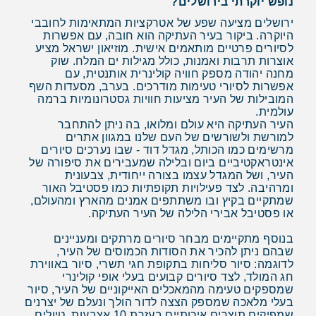
נופש יוקרתי בירושלים?
ירושלים מציעה שפע של אטרקציות המתאימות לחובבי
היוקרה. ביקור בעיר העתיקה הוא חובה, עם אפשרות
לסיורים פרטיים מותאמים אישית. מוזיאון ישראל מציע
אוצרות תרבות ואמנות, כולל מגילות ים המלח. שוק
מחנה יהודה מספק חוויה קולינרית אותנטית, עם
אפשרות לסיורי טעימות מודרכים. בערב, מסעדות השף
המובילות של העיר מציעות חוויות גסטרונומיות ברמה
עולמית.
העיר העתיקה היא עולם ומלואו, בה ניתן להתחבר
למורשת ולשורשים של העם שלנו במגוון אתרים
מרשימים כמו הכותל, מגדל דוד - שבו נערכים סיורים
אינטראקטיביים ביום ובלילה שמעבירים את סיפורה של
העיר, ושל המגדל עצמו בצורה ייחודית, צבעונית
ומרהיבה. לצד פעילויות תקופתיות כמו פסטיבל האור
שמתקיים בקיץ ובו משתתפים אמנים מהארץ ומהעולם,
או פסטיבל אבירי הלילה של העיר העתיקה.
בנוסף מתקיימים מבחר סיורים מרתקים ומעניינים
שבהם ניתן להכיר את הסודות הכמוסים של העיר,
לדוגמה: סיור סליחות בתקופת חגי תשרי, סיור באווירת
חג המולד, לצד סיורים קבועים בעלי אופי קולינרי
שמספקים טעימה מהמאכלים האייקוניים של העיר, סיור
בעלי מלאכה שמספק הצצה לדור הולך ונעלם של יצרנים
שמפיקים תוצרים איכותיים בעזרת 10 אצבעות, טיולים