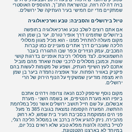
בויה דה לה רוזה, ובהשראת התנ''ך, ההוספיס האוסטרי
שמתקיים מדי יום חמישי בעיר העתיקה של ירושלים.
טיול בירושלים והסביבה: טבע וארכיאולוגיה
אם אתם רוצים לשלב טבע וארכיאולוגיה בחופשה
בירושלים שתזמינו דרך אופיר טורס, יער בן שמן הוא
מקום מעולה להתחיל ממנו - הוא מכיל מגוון מסלולי
הליכה שעוברים דרך אתרים מעניינים כמו קברות
המכבים, עמק הנזירים וכפר שבו התגוררו בעבר
החשמונאים. לצד מסלולי רכיבת אופניים בדרגות קושי
שונות, וכמובן מסלולים לרכבי שטח שאחד מהם מוביל
אתכם לעץ השיזף העתיק, ושפע של מקומות לעשות בהם
פיקניק באוויר הפתוח. עוד אופציה נחמדה ביער בן שמן
היא מצפה מודיעין שמשקיף על הנוף הירוק של הרי
ירושלים.
מקום נוסף שיספק לכם הנאה צרופה וידהים אתכם
ביופיו הוא מערת הנטיפים, או בשמה השני - מערת
אבשלום, על שם חייל תושב ירושלים אשר נפל במלחמת
ההתשה. המערה הקסומה נמצאת בגובה 385 מ' מעל
פני הים וממוקמת בסביבת העיר בית שמש, לא רחוק
מהבירה. ניתן להגיע אליה ברכב או במסלול הליכה רגלי,
לטייל בתוכה ולהנות מפלא טבע שלא רואים בכל יום,
במיוחד לא בארצנו הקטנטונת.