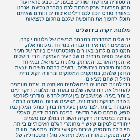
היסטוריה ומורשת, שווקים צבעוניים, טבע פראי ועוד
המון הפתעות שרק מחכות לכם במרחק נסיעה. אנחנו
באופיר טורס הכנו לכם דילים איכותיים ונוחים שאיתם
תוכלו להפוך את החופשה שלכם מחלום למציאות.
מלונות יוקרה בירושלים
ירושלים מתהדרת במבחר מרשים של מלונות יוקרה,
המציעים רמת אירוח גבוהה במיוחד. מלונות אלה,
הממוקמים לרוב באזורים האסטרטגיים ביותר של העיר,
מציעים נופים מרהיבים של העיר העתיקה, הרי ירושלים
או הנוף האורבני המרתק. מלונות בישראל, ובמיוחד
מלונות היוקרה בירושלים, ידועים ברמת השירות יוצאת
הדופן שלהם, במתקנים המפנקים ובחוויה הקולינרית
העילית שהם מציעים.
כדי להנות מהחוויה הירושלמית האותנטית, אתם מוזמנים
להתחיל את החופשה שלכם באחד מהמלונות היוקרתיים
ביותר בעיר- שמשלבים בין עתיק לחדש, מודרני לארכאי
בצורה מדויקת והרמונית, מציעים שירותי הסעדה ברמה
הגבוהה ביותר, לצד מגוון פעילויות בתוך כותלי המלון כמו
ספא, מתחם כושר חדשני, בריכה רחבת ידיים, מאכלי
גורמה במסעדות היוקרה השונות במלון עם טעמים
ייחודיים למקום שעשויי מחומרי הגלם האיכותיים ביותר,
חיי לילה תוססים, שירות מקצועי ובלתי מתפשר, חווית
לינה מפנקת באווירה מלכותית אל מול הפסטורליה של