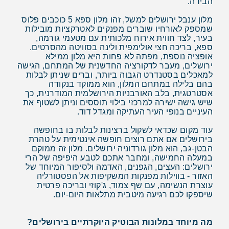
הבירה.
מלון ענבל ירושלים למשל, זהו מלון ספא 5 כוכבים פלוס
שמספק לאורחיו שוברים מפנקים לאטרקציות מובילות
בעיר, לצד חווית אירוח מלכותית עם מטעמי גורמה,
ספא, בריכה חצי אולימפית ולינה בסוויטה מהסרטים.
אופציה נוספת, מפתה לא פחות היא מלון ממילא
ירושלים, מעבר לדקורציה החדשנית של המתחם, הגישה
למאכלים בסטנדרט הגבוה ביותר, וברים שניתן לבלות
בהם בלילה במתחם המלון, הוא ממוקד בנקודה
אסטרטגית, בלב האורבניות הירושלמית המודרנית, כך
שיש גישה ישירה למרכזי בילוי תוססים וניתן לשטוף את
העיניים בנופי העיר העתיקה ומגדל דוד.
עוד מקום שכדאי לשקול ברצינות לבלות בו בחופשה
בירושלים אם אתם רוצים חופשה אינטימית על טהרת
הבטן-גב, הוא מלון גורדוניה ירושלים. מלון זה ממוקם
במעלה החמישה, ומחבר אתכם לטבע היפיפה של הרי
ירושלים: העצים, הגפנים, האדמה ולסיפור המיוחד של
האזור - בווילות מפנקות המשקיפות אל הפסטורליה
עוצרת הנשימה, עם שף צמוד, ג'קוזי ובריכה פרטית
שיספקו לכם רגיעה מיטבית מתלאות היום-יום.
מה מיוחד במלונות הבוטיק היוקרתיים בירושלים?