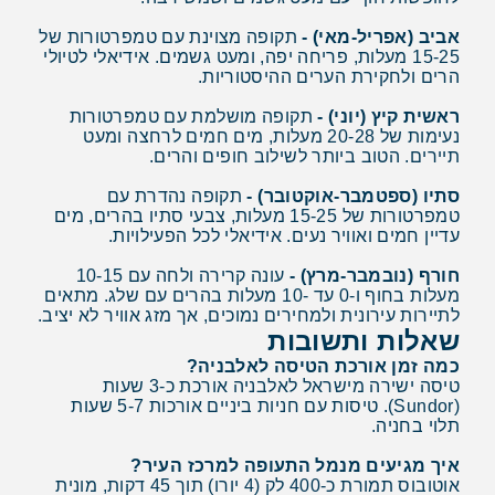
אביב (אפריל-מאי) -
תקופה מצוינת עם טמפרטורות של
15-25 מעלות, פריחה יפה, ומעט גשמים. אידיאלי לטיולי
הרים ולחקירת הערים ההיסטוריות.
ראשית קיץ (יוני) -
תקופה מושלמת עם טמפרטורות
נעימות של 20-28 מעלות, מים חמים לרחצה ומעט
תיירים. הטוב ביותר לשילוב חופים והרים.
סתיו (ספטמבר-אוקטובר) -
תקופה נהדרת עם
טמפרטורות של 15-25 מעלות, צבעי סתיו בהרים, מים
עדיין חמים ואוויר נעים. אידיאלי לכל הפעילויות.
חורף (נובמבר-מרץ) -
עונה קרירה ולחה עם 10-15
מעלות בחוף ו-0 עד -10 מעלות בהרים עם שלג. מתאים
לתיירות עירונית ולמחירים נמוכים, אך מזג אוויר לא יציב.
שאלות ותשובות
כמה זמן אורכת הטיסה לאלבניה?
טיסה ישירה מישראל לאלבניה אורכת כ-3 שעות
(Sundor). טיסות עם חניות ביניים אורכות 5-7 שעות
תלוי בחניה.
איך מגיעים מנמל התעופה למרכז העיר?
אוטובוס תמורת כ-400 לק (4 יורו) תוך 45 דקות, מונית