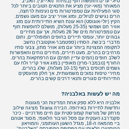
טיולי ערים וחופשות חוף (במיוחד מאי-יוני). האביב
המאוחר (מאי-יוני) מציע את התנאים הטובים ביותר לכל
סוגי הפעילויות עם טמפרטורות מים נעימות לרחצה,
הרים נגישים לטיולים, ומזג אוויר יציב עם מעט גשמים.
הקיץ (יולי-אוגוסט) הוא עונת השיא התיירותית עם מזג
אוויר חם ושמשי (25-35 מעלות), מושלם לחופשות חוף
עם טמפרטורות מים של 26 מעלות, אך עם מחירים
גבוהים יותר, עומסי תיירים בחופים הפופולריים, וחום
מדברי ביבשה. הסתיו (ספטמבר-אוקטובר) נחשב
לתקופה המצוינת ביותר עם מזג אוויר מתון, צבעי סתיו
מרהיבים בהרים, מעט תיירים, מחירים נוחים והאפשרות
לשלב חופים (המים עדיין חמים) עם הרפתקאות בהרים.
החורף (נובמבר-מרץ) מאופיין במזג אוויר קריר ולח עם
גשמים תכופים בחוף (10-15 מעלות), שלג בהרים,
מחירי טיסות נמוכים משמעותית, אך חלק מהעסקים
התיירותיים סגורים ותנאי דרכים קשים בהרים.
מה יש לעשות באלבניה?
אלבניה היא ללא ספק אחת המדינות הכי מגוונות
וחדשות לתיירות באירופה. הבירה Tirana מציגה שילוב
מרתק של מורשת קומוניסטית עם חיים מודרניים - כיכר
סקנדרבג הענקית עם פסל הגיבור הלאומי, מסגד אטהם
ביי מהמאה ה-18, מגדל השעון העותומני, והמוזיאון
ההיסטורי הלאומי עם הפסיפס המפורסם "האלבנים".