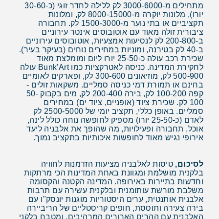
מתחילים מ-3000-6000 לק ללילה לחדר זוגי (כ-30-60
יורו), מלונות יוקרה מ-8000-15000 לק, ומלונות
תקציביים או בתי נוער מ-1500-3000 לק. תחבורה
ציבורית זולה מאוד עם אוטובוסים אינטר עירוניים
ב-200-800 לק לנסיעות אמצעיות, אוטובוסים עירוניים
ב-40 לק בטירנה, ומוניות במחירים נוחים (בעיקר בעיר).
שכירת רכב עולה כ-25-50 יורו ליום ומומלצת מאוד
לחקירת המדינה. כניסה לאטרקציות כמו Bunk'Art עולה
500-900 לק, מוזיאונים 300-600 לק, ופארקים לאומיים
בחינם או תמורת דמי כניסה סמליים. משקאות זולים -
קפה 100-200 לק, בירה 200-400 לק, מים בקבוק 50-
100 לק. שכירת ציוד (אופניים, ציוד ים) במחירים
סמליים. באופן כללי, תקציב יומי של 2500-5000 לק
לאדם (כ-25-50 יורו) מספיק לחופשה נוחה כולל לינה,
אוכל, תחבורה ופעילויות, מה שהופך את אלבניה ליעד
אירופי נגיש מאוד לחופשות איכותיות בתקציב נמוך.
לסיכום,
טיסות לאלבניה מציעות הזדמנות לחוויה
בלקנית מושלמת ומגוונת באחת המדינות הכי מרתקות
וחדשות בתיירות באירופה. המדינה הקטנה והקסומה
משלבת מורשת עותומנית ובלקנית עשירה עם תרבות
אלבנית אותנטית, ערים היסטוריות מוגנות יונסק"ו עם
בירה צעירה ותוססת, חופים קריסטליים של הריביירה
האלבנית עם ההרים הארורים המרהיבים, ומטבח בלקני