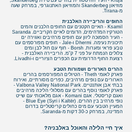
Kruja - העיר ההיסטורית בהרים עם טירת Skanderbeg,
מוזיאון Skanderbeg והמוזיאון האתנוגרפי, במרחק שעה
מ-Tirana.​​​​​​​
החופים והריביירה האלבנית
Ksamil - האיים הקטנים עם החופים הלבנים והמים
הטורקיז המדהימים, הדומים לאיים הקריביים. Saranda
- העיר הסמוכה ליוון עם חופים מרהיבים ואווירה ים
תיכונית נעימה. Dhermi ו-Jale - חופים מפורסמים עם
טבע פראי ומערות. Borsh - חוף עם חול לבן ומים
צלולים הנמתח על פני 7 ק"מ. הריביירה האלבנית -
רצועת החוף הדרומית עם הכפרים הציוריים ו-Livadhi.​​​​​​​
ההרים הארורים ושמורות הטבע
פארק לאומי Theth - הטיולים המפורסמים בהרים
הארורים עם נופים מרהיבים, כפרים מסורתיים, ואירוח
בבתי אבן אותנטיים. Valbona Valley National Park -
פארק לאומי נוסף בהרים עם מסלולי הליכה מרהיבים
ואגם קריסטלי. אגם Komani - אגם מלאכותי עם שייט
נופי מרהיב בין ההרים. Blue Eye (Syri i Kaltër) -
המעיין הטבעי עם מים כחולים קריסטליים בדרום
המדינה, במרחק כ-30 דקות מ-Saranda.​​​​​​​
איך חיי הלילה והאוכל באלבניה?