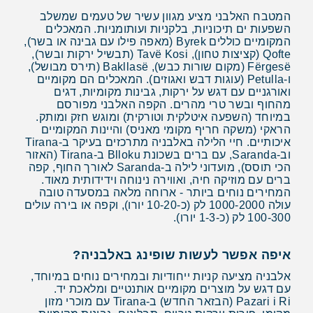
המטבח האלבני מציע מגוון עשיר של טעמים שמשלב
השפעות ים תיכוניות, בלקניות ועותומניות. המאכלים
המקומיים כוללים Byrek (מאפה פילו עם גבינה או בשר),
Qofte (קציצות טחון), Tavë Kosi (תבשיל ירקות ובשר),
Fërgesë (מקום שורות כבש), Bakllasë (תירס מבושל),
ו-Petulla (עוגות דבש ואגוזים). המאכלים הם מקומיים
ואורגניים עם דגש על ירקות, גבינות מקומיות, דגים
מהחוף ובשר טרי מהרים. הקפה האלבני מפורסם
במיוחד (השפעה איטלקית וטורקית) ומוגש חזק ומותק.
הראקי (משקה חריף מקומי מאניס) והיינות המקומיים
איכותיים. חיי הלילה באלבניה מתרכזים בעיקר ב-Tirana
וב-Saranda, עם ברים בשכונת Blloku ב-Tirana (האזור
הכי תוסס), מועדוני לילה ב-Saranda לאורך החוף, קפה
ברים עם מוזיקה חיה, ואווירה נינוחה וידידותית מאוד.
המחירים נוחים ביותר - ארוחה מלאה במסעדה טובה
עולה 1000-2000 לק (כ-10-20 יורו), וקפה או בירה עולים
100-300 לק (כ-1-3 יורו).
איפה אפשר לעשות שופינג באלבניה?
אלבניה מציעה קניות ייחודיות ובמחירים נוחים במיוחד,
עם דגש על מוצרים מקומיים אותנטיים ומלאכת יד.
Pazari i Ri (הבזאר החדש) ב-Tirana עם מוכרי מזון