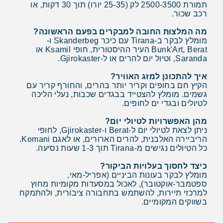
תמורת 2500-3500 לק (25-35 יורו) תוך 30 דקות, או
רכב שכור.
מה המלצות החובה למבקרים בפעם הראשונה?
מומלץ לבקר ב-Tirana עם כיכר Skanderbeg ו-
Bunk'Art, Berat העיר ההיסטורית, חופי Ksamil או
Saranda, וטיול יום להרים או ל-Gjirokaster.
איך להתכונן למזג האוויר?
הקיץ חם בחופים וקריר יותר בהרים, והחורף קריר עם
גשמים. מומלץ להצטייד בבגדים שכבות, נעלי הליכה
לטיולים ובגדי ים לחופים.
מהן האפשרויות לטיולי יום?
ניתן לצאת לטיולי יום ל-Berat ו-Gjirokaster, לחופי
הריביירה האלבנית, להרים הארורים, או לאגם Komani.
כל הטיולים נגישים מ-Tirana תוך 1-3 שעות נסיעה.
כיצד לחסוך בעלויות הביקור?
מומלץ לבקר בעונות הביניים (אפריל-מאי,
ספטמבר-אוקטובר), לאכול במסעדות מקומיות מחוץ
למרכזי תיירות, להשתמש בתחבורה ציבורית, ולהתמקח
בשווקים המקומיים.