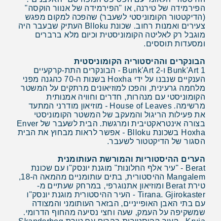
הפירמידה של טירנה, או "הפירמידה של אנוור הוקסה"
(הדיקטטור הקומוניסטי לשעבר) שהפכה למקום מפגש
צעירים ואמנות רחוב. שכונת Blloku העתיק שבעבר היה
מוגבל רק לאליטה הקומוניסטית וכיום מלא ברברים
ומסעדות תוססים.
הבונקרים וההיסטוריה הקומוניסטית
Bunk'Art 1 ו-Bunk'Art 2 - הבונקרים התת-קרקעיים
הענקיים שנבנו על ידי Hoxha בשנות ה-70 כהגנה מפני
מלחמה גרעינית, והפכו למוזיאונים מרתקים על המשטר
הקומוניסטי עם מנהרות, חדרים וחוויה אמנותית
מרשימה. House of Leaves - מוזיאון מודרני המתעד
את פעילות הריגול והמעקב של המשטר הקומוניסטי
בצורה אינטראקטיבית ומרגשת. הבית לשעבר של Enver
Hoxha בשכונת Blloku - אפשר לראות מבחוץ את הבית
הסגור של הדיקטטור לשעבר.
הערים ההיסטוריות והמורשת העותומנית
Berat - "עיר אלף החלונות" מוגנת יונסק"ו עם שכונת
Mangalem ההיסטורית, בתים עותומניים מהמאה ה-18,
טירת Berat ומוזיאון אתנוגרפי, במרחק שעתיים מ-
Tirana. Gjirokaster - העיר ההיסטורית מוגנת יונסק"ו
עם בתי האבן האופייניים, הבזאר העותומני והמצודה
שמשקיפה על העמק, שעה וחצי נסיעה מהחוף הדרומי.