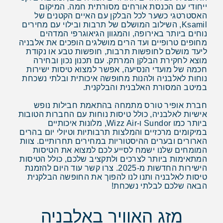
ייחודי עם הכנסת אורחים מסורתית חמה. המיקום
האסטרטגי כשער לכל הבלקן עם האיים הקטנים של
Ksamil, השילוב המושלם של תרבות ובילוי עם מחירים
נוחים ביותר באירופה, והמגוון הגיאוגרפי המדהים
מחופים טרופיים ועד הרים מושלגים הופכים את אלבניה
ליעד מושלם לחופשות תרבות, חופשות טבע או נקודת
מוצא לחקירת הבלקן המרתק. עם תכנון נכון ובחירה
חכמה של מועדי הנסיעה, אפשר למצוא טיסות ישירות
נוחות לאלבניה ולהנות מחופשה איכותית ובלתי נשכחת
במיטב המסורת האלבנית והבלקנית.
חברת אופיר טורס מתמחה בהתאמת חבילות נופש
אישיות לאלבניה, כולל טיסות נוחות עם החברות הטובות
ביותר כמו Sundor ו-Wizz Air, מלונות איכותיים
במיקומים מרכזיים והמלצות תרבותיות וטיולי יום בהרים
הארורים ובערים ההיסטוריות במחירים תחרותיים. צוות
המומחים שלנו ישמח לסייע לכם למצוא את הטיסות
המתאימות ביותר לצרכים ולתקציב שלכם, כולל הטיסות
הישירות החדשות מ-2025. צרו קשר עוד היום להזמנת
טיסות לאלבניה ותנו לנו להפוך את החופשה הבלקנית
הבאה שלכם לבלתי נשכחת!
מזג האוויר באלבניה