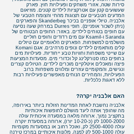
סירות שטה, אזורי משחקים ופעילויות חוץ. פארק
שעשועים קטן עם אטרקציות לילדים קטנים. מוזיאום
המדעים הטבעיים עם תצוגות מהחי והצומח הטבעי של
אלבניה. טיולי אופניים בכיכר Skanderbeg והפארקים
(ניתן לשכור אופניים). חופי Durres במרחק שעה נסיעה
עם חופים בטוחים לילדים. באזור: החופים הבטוחים של
Saranda ו-Ksamil עם מים רדודים וחופים חוליים
מושלמים למשפחות. הפארקים הלאומיים עם טיולים
קלים מותאמים לילדים ונופים מרהיבים. אגם Komani
עם שייטי משפחות וחוויות טבע ייחודיות. פעילויות מים
בחופים כמו סנורקלינג קל וכדורי מים. מסעדות המציעות
פיצה ומאכלים איטלקיים מוכרים לילדים. הטיולים קצרים
ונגישים, והמקומיים עוזרים ומלווים משפחות ברוב
הפעילויות, והמחירים הנוחים מאפשרים פעילויות רבות
ללא דאגות כלכליות.
האם אלבניה יקרה?
אלבניה נחשבת לאחת המדינות הזולות ביותר באירופה,
מה שהופך אותה ליעד מושלם לחופשות איכותיות
בתקציב נמוך. ארוחה מלאה במסעדה איכותית עולה
1000-2000 לק (כ-10-20 יורו), ארוחה במסעדת יוקרה
עולה 2500-4000 לק, ואוכל רחוב או במסעדות מקומיות
עולה 500-1000 לק למנה. מלונות איכותיים במרכז טירנה