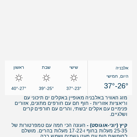
שישי
שבת
ראשון
אלבניה
היום, חמישי
26°-37°
27°-40°
25°-39°
23°-37°
מזג האוויר באלבניה מאופיין באקלים ים תיכוני עם
וריאציות אזוריות - חוף חם עם חורפים מתונים, אזורים
פנימיים עם אקלים יבשתי, והרים עם חורפים קרים
ושלגיים.
קיץ (יוני-אוגוסט) -
העונה הכי חמה עם טמפרטורות של
25-35 מעלות בחוף ו-17-22 מעלות בהרים. מושלם
לחופשות חוף עם מעט גשמים ושמש רבה.