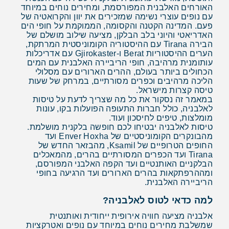
האורחים האלבנית המפורסמת, ומחירים נוחים במיוחד
עם נופים עוצרי נשימה שמזכירים את יוון והקרואטיה של
פעם. המדינה הקטנה והקסומה, הממוקמת על חופי הים
האדריאטי והיוני בלב הבלקן, מציעה שילוב מושלם של
הבירה Tirana עם ההיסטוריה הקומוניסטית המרתקת,
הערים ההיסטוריות Berat ו-Gjirokaster עם אדריכלות
עותומנית מרהיבה, חופי הריביירה האלבנית עם המים
הכחולים ביותר בעולם, ההרים הארורים עם מסלולי
הליכה מרהיבים וכפרים מסורתיים, במרחק של שעות
טיסה קצרות מישראל.
במאמר זה נסקור את כל מה שצריך לדעת על טיסות
לאלבניה, כולל חברות התעופה הפועלות בקו, עונות
מומלצות, טיפים לחיסכון ועוד.
טיסות לאלבניה יבטיחו לכם חופשה בלקנית מושלמת.
מהבונקרים הקומוניסטיים של Enver Hoxha ועד
החופים הטרופיים של Ksamil, מהבזאר החדש של
Tirana ועד הכפרים המסורתיים בהרים, מהמאכלים
הבלקניים האותנטיים ועד הקפה האלבני המפורסם,
ומההרפתקאות בהרים הארורים ועד הרגיעה בחופי
הריביירה האלבנית.
למה כדאי לטוס לאלבניה?
אלבניה מציעה חוויה אירופית ייחודית ואותנטית
שמשלבת מחירים נוחים במיוחד עם נופים ואטרקציות