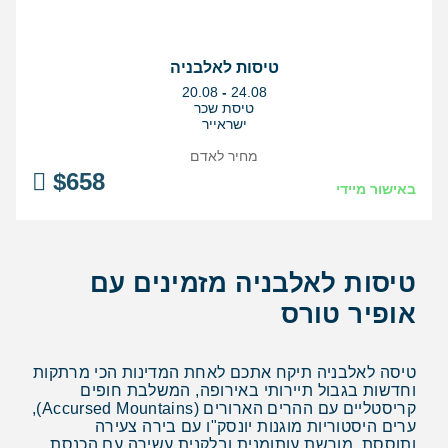
טיסות לאלבניה
בין
20.08
-
24.08
התאריכים,
טיסת שכר
ישראייר
מחיר לאדם
$
658
באישור מיידי
טיסות לאלבניה מזמינים עם
אופיר טורס
טיסה לאלבניה תיקח אתכם לאחת המדינות הכי מרתקות
וחדשות בגבול תיירותי באירופה, המשלבת חופים
קריסטליים עם ההרים הארורים (Accursed Mountains),
ערים היסטוריות מוגנות יונסק"ו עם בירה צעירה
ותוססת, מורשת עותומנית ובלקנית עשירה עם הכנסת