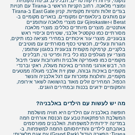
מקומי, פירות וירקות טריים, תבלינים, גבינות מקומיות
ומוצרי מלאכה. רחוב הקניות הראשי ב-Tirana עם חנויות
בגדים זולות וחנויות מקומיות. קניון East Gate ב-Tirana
עם מותגים בינלאומיים ומקומיים. בזארים מקומיים ב-
Berat ו-Gjirokaster עם מוצרי מלאכה עותומניים
אותנטיים. מוצרים מיוחדים כוללים: מוצרי מלאכה
מסורתיים כמו טקסטיל אלבני, שטיחים וכיסויי ראש
צבעוניים, מוצרי עור איכותיים במחירי מציאה כמו תיקים,
חגורות ונעליים, תכשיטי כסף מסורתיים עם מוטיבים
בלקניים, קרמיקה מקומית צבעונית בסגנון עותומני,
מוצרי עץ מגולפים כמו כלי בית ופריטי נוי, תבלינים
מקומיים כמו פאפריקה אלבנית ותערובות עשבי תיבול
הר, דבש אורגני מההרים באיכות מעולה, ראקי וברנדי
מקומיים באיכות גבוהה, שמן זית אלבני מעולה ממטעים
מקומיים, וחולצות ומזכרות עם דגל אלבניה והנשר
הכפול. המחירים זולים מאוד בהשוואה לשאר אירופה,
והמקומיים ידועים בכנות ובמחירים הוגנים.
מה יש לעשות עם הילדים באלבניה?
חופשה באלבניה עם הילדים היא חוויה מושלמת
המשלבת הרפתקאות טבע עם הכנסת אורחים חמה
במדינה ידידותית למשפחות. האלבנים מפורסמים
באהבתם לילדים והתייחסותם החמה למשפחות. ב-
Tirana: הפארק הגדול (Grand Park) עם אגם מלאכותי,