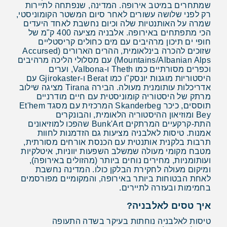
שמתחרים במיטב אירופה. המדינה, שנפתחה לתיירות
רק לפני שלושה עשורים לאחר סיום המשטר הקומוניסטי,
שמרה על האותנטיות שלה וכיום נחשבת לאחד היעדים
הכי מתפתחים באירופה. אלבניה מציעה 400 ק"מ של
חופי ים תיכון מרהיבים עם מים כחולים קריסטליים
שזוכים להכרה בינלאומית, ההרים הארורים (Accursed
Mountains/Albanian Alps) עם מסלולי הליכה מרהיבים
וכפרים מסורתיים כמו Theth ו-Valbona, וערים
היסטוריות מוגנות יונסק"ו כמו Berat ו-Gjirokaster עם
אדריכלות עותומנית מעולה. הבירה Tirana מציגה שילוב
מרתק של היסטוריה קומוניסטית עם חיים מודרניים
תוססים, כיכר Skanderbeg המרכזית עם מסגד Et'hem
Bey ומוזיאון ההיסטוריה הלאומית, והבונקרים
התת-קרקעיים המרתקים Bunk'Art שהפכו למוזיאונים
אמנות. טיסות לאלבניה מציעות גם הזדמנות לחוות
תרבות בלקנית אותנטית עם הכנסת אורחים מסורתית,
מטבח מקומי מעולה שמשלב השפעות יווניות, איטלקיות
ועותומניות, מחירים נוחים ביותר (מהזולים באירופה),
ומיקום מעולה לחקירת הבלקן כולו. המדינה נחשבת
לאחת הבטוחות ביותר באירופה, והמקומיים מפורסמים
בחמימות ובעזרה לתיירים.
איך טסים לאלבניה?
טיסות לאלבניה נוחתות בעיקר בשדה התעופה