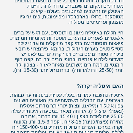
הריזוטו הקרמי והאוסו בוקו. כל אזור מתגאה במתכונים
מסורתיים ומקומיים שעוברים מדור לדור. היינות
האיטלקיים נחשבים למהטובים בעולם - קיאנטי
מטוסקנה, ברולו ובארברסקו מפיימונטה, פינו גריג'יו
מהצפון ופרימיטיבו מפוליה.
חיי הלילה באיטליה מגוונים ותוססים, עם דגש על ברים
אלגנטיים לאפריטיבו הערב, אוסטריות מקומיות חמימות,
פיאצות תוססות עם בתי קפה מוזיקלים ומועדוני לילה
סטייליסטים בערים הגדולות. ברומא ופירנצה יש רובעי
בילוי היסטוריים עם ברים וינו יוקרתיים, במילאנו יש
מועדוני לילה אופנתיים ובחופי הריביירה בתי קפה חוף
רומנטיים. המחירים משתנים מאזור לאזור - בצפון יקר
יותר (25-50 יורו לארוחה) ובדרום זול יותר (15-30 יורו).
האם איטליה יקרה?
איטליה נחשבת למדינה בעלת עלויות בינוניות עד גבוהות
באירופה, עם הבדלים משמעותיים בין האזורים השונים.
צפון איטליה (מילאנו, ונציה) יקר יותר מדרום איטליה
(נאפולי, סיציליה). ארוחה מלאה במסעדה איכותית עולה
25-60 יורו לאדם בצפון ו-15-40 יורו בדרום, ארוחה
מהירה (פיצה/פנינה) 8-15 יורו, וקפה 1.5-3 יורו. מלונות
יוקרה במרכזי הערים הגדולות מתחילים מ-150-400 יורו
ללילה, מלונות בינוניים מ-80-180 יורו, ומלונות תקציביים