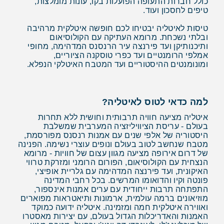
כולל חברות התעופה הפועלות בקו, עונות מומלצות,
טיפים לחסכון ועוד.
טיסות לאיטליה יבטיחו לכם חופשה איטלקית מרהיבה
ובלתי נשכחת. מרומא העתיקה עם הקולוסיאום
ותיכנותיקן ועד פירנצה עיר הרנסנס המדהימה, מחופי
אמלפי הרומנטיים ועד כפרי טוסקנה הציוריים,
ומונומנטים ההיסטוריים ועד המטבח האיטלקי הנפלא.
למה כדאי לטוס לאיטליה?
איטליה מציעה חוויה תרבותית וחושית ללא תחרות
בעולם - עריסת הציוויליזציה המערבית שמשלבת
היסטוריה של אלפי שנים עם אמנות רנסנס מפורסמת,
מטבח שנחשב לטוב בעולם ונופים עוצרי נשימה. הפנינה
של דרום אירופה מציעה מגוון עצום של חוויות - מרומא
הנצחית עם הקולוסיאום, הפורום הרומני ומזרקת טרווי
האיקונית, ועד פירנצה המדהימה עם גלריית אופיצי,
פונטה וקיו והדואומו המרשים. בכל רחבי המדינה
התפתחה תרבות ייחודית עם ערים אמנות אינספור,
מוזיאונים ברמה עולמית, ארמונות ותיאטראות מפוארים
ואווירה איטלקית חמה ומזמינה. איטליה ידועה כמוקד
האמנות והאדריכלות הגדול בעולם, עם יצירות מאסטרו