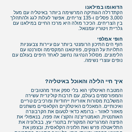
הדואומו במילאנו
הקתדרלה הגותיקה המרשימה ביותר באיטליה עם מעל
3,000 פסלים ו-135 צריחים. אפשר לעלות לגג ולהתהלך
בין הצריחים. הכיכר מולה היא מרכז החיים במילאנו עם
גלריית ויטוריו עמנואל.
חופי אמלפי
חוף הים התיכון הרומנטי ביותר עם עיירות צבעוניות
התלויות על הצוקים, פוזיטאנו המקסימה וסורנטו עם
הלימונים. מסלול הנהיגה נחשב לאחד היפים בעולם עם
נופים עוצרי נשימה.
איך חיי הלילה והאוכל באיטליה?
המטבח האיטלקי הוא בלי ספק אחד מהטובים
והמפורסמים בעולם, עם תרבות קולינרית עשירה
המשלבת מסורות אזוריות ייחודיות ומרכיבים טריים
ואיכותיים. המאכלים האיטלקיים הקלאסיים משתנים
מאזור לאזור - ברומא כדאי לטעום את הקרבונרה
האותנטית, האמטריצ'נה והקצ'ו אה פפה, בנאפולי את
הפיצה המרגריטה המקורית בתנורי עץ, בבולוניה את
התליאטלה פרש ואת הלזניה הקלאסית, ובצפון את