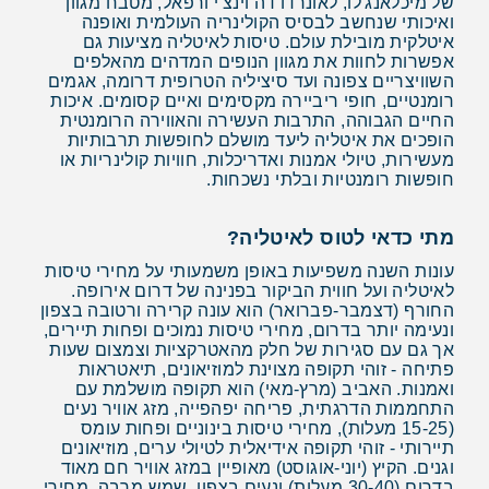
של מיכלאנג'לו, לאונרדו דה וינצ'י ורפאל, מטבח מגוון
ואיכותי שנחשב לבסיס הקולינריה העולמית ואופנה
איטלקית מובילת עולם. טיסות לאיטליה מציעות גם
אפשרות לחוות את מגוון הנופים המדהים מהאלפים
השוויצריים צפונה ועד סיציליה הטרופית דרומה, אגמים
רומנטיים, חופי ריביירה מקסימים ואיים קסומים. איכות
החיים הגבוהה, התרבות העשירה והאווירה הרומנטית
הופכים את איטליה ליעד מושלם לחופשות תרבותיות
מעשירות, טיולי אמנות ואדריכלות, חוויות קולינריות או
חופשות רומנטיות ובלתי נשכחות.
מתי כדאי לטוס לאיטליה?
עונות השנה משפיעות באופן משמעותי על מחירי טיסות
לאיטליה ועל חווית הביקור בפנינה של דרום אירופה.
החורף (דצמבר-פברואר) הוא עונה קרירה ורטובה בצפון
ונעימה יותר בדרום, מחירי טיסות נמוכים ופחות תיירים,
אך גם עם סגירות של חלק מהאטרקציות וצמצום שעות
פתיחה - זוהי תקופה מצוינת למוזיאונים, תיאטראות
ואמנות. האביב (מרץ-מאי) הוא תקופה מושלמת עם
התחממות הדרגתית, פריחה יפהפייה, מזג אוויר נעים
(15-25 מעלות), מחירי טיסות בינוניים ופחות עומס
תיירותי - זוהי תקופה אידיאלית לטיולי ערים, מוזיאונים
וגנים. הקיץ (יוני-אוגוסט) מאופיין במזג אוויר חם מאוד
בדרום (30-40 מעלות) ונעים בצפון, שמש מרבה, מחירי