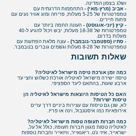
ושלג בצפון המדינה.
- אביב (מרץ-מאי) -
התחממות הדרגתית עם
טמפרטורות של 5-25 מעלות, פריחה ומזג אוויר נעים עם
פחות תיירים.
- קיץ (יוני-אוגוסט) -
העונה החמה ביותר עם
טמפרטורות של 18-38 מעלות, יבש ויכול להגיע ל-40
מעלות בדרום.
- סתיו (ספטמבר-נובמבר) -
עונה מלאת הפתעות עם
טמפרטורות של 8-28 מעלות וגשמים גוברים בנובמבר.
שאלות תשובות
כמה זמן אורכת טיסה מישראל לאיטליה?
טיסה ישירה מישראל לאיטליה אורכת כשלוש וחצי עד
ארבע שעות, בהתאם ליעד הספציפי.
האם כל הטיסות היוצאות מישראל לאיטליה הן
טיסות ישירות?
לא, שנן גם טיסות עם עצירות ביניים דרך ערים
אירופאיות כמו איסטנבול, וינה או פריז.
כמה חברות תעופה טסות מישראל לאיטליה?
לאיטליה טסות מגוון חברות תעופה, כולל אל על,
ישראייר, איזי ג'ט, ריאנאייר, וויזאייר וחברות נוספות