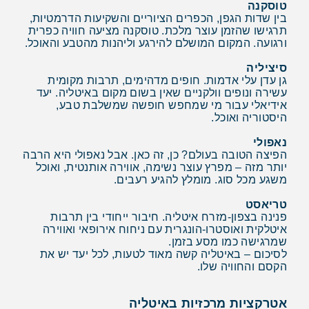
טוסקנה
בין שדות הגפן, הכפרים הציוריים והשקיעות הדרמטיות,
תרגישו שהזמן עוצר מלכת. טוסקנה מציעה חוויה כפרית
ורגועה. המקום המושלם להירגע וליהנות מהטבע והאוכל.
סיציליה
גן עדן עלי אדמות. חופים מדהימים, תרבות מקומית
עשירה ונופים וולקניים שאין בשום מקום באיטליה. יעד
אידיאלי עבור מי שמחפש חופשה שמשלבת טבע,
היסטוריה ואוכל.
נאפולי
הפיצה הטובה בעולם? כן, זה כאן. אבל נאפולי היא הרבה
יותר מזה – מפרץ עוצר נשימה, אווירה אותנטית, ואוכל
משגע מכל סוג. מומלץ להגיע רעבים.
טריאסט
פנינה בצפון-מזרח איטליה. חיבור ייחודי בין תרבות
איטלקית ואוסטרו-הונגרית עם ניחוח אירופאי ואווירה
שמרגישה כמו מסע בזמן.
לסיכום – באיטליה קשה מאוד לטעות, לכל יעד יש את
הקסם והחוויה שלו.
אטרקציות מרכזיות באיטליה