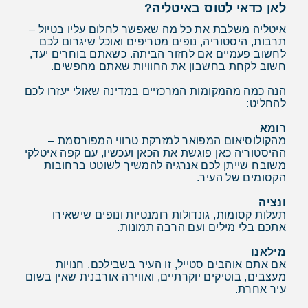
לאן כדאי לטוס באיטליה?
איטליה משלבת את כל מה שאפשר לחלום עליו בטיול –
תרבות, היסטוריה, נופים מטריפים ואוכל שיגרום לכם
לחשוב פעמיים אם לחזור הביתה. כשאתם בוחרים יעד,
חשוב לקחת בחשבון את החוויות שאתם מחפשים.
הנה כמה מהמקומות המרכזיים במדינה שאולי יעזרו לכם
להחליט:
רומא
מהקולוסיאום המפואר למזרקת טרווי המפורסמת –
ההיסטוריה כאן פוגשת את הכאן ועכשיו, עם קפה איטלקי
משובח שייתן לכם אנרגיה להמשיך לשוטט ברחובות
הקסומים של העיר.
ונציה
תעלות קסומות, גונדולות רומנטיות ונופים שישאירו
אתכם בלי מילים ועם הרבה תמונות.
מילאנו
אם אתם אוהבים סטייל, זו העיר בשבילכם. חנויות
מעצבים, בוטיקים יוקרתיים, ואווירה אורבנית שאין בשום
עיר אחרת.