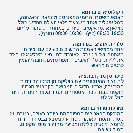
הקולוסיאום ברומא
האמפיתיאטרון הרומי המפורסם מהמאה הראשונה,
סמל איטליה ואחד משבעת פלאי העולם החדש. כולל
מוזיאון אינטראקטיבי וסיורים במחתרות. פתוח כל יום
08:30-19:00 (קיץ) ו-08:30-16:30 (חורף).
גלריית אופיצי בפירנצה
אחד ממוזיאי האמנות החשובים בעולם עם יצירות
מאסטרו של בוטיצ'לי, לאונרדו דה וינצ'י ומיכלאנג'לו. כולל
את "לידת ונוס" ו"האביב" המפורסמים. חובה להזמין
כרטיסים מראש.
כיכר סן מרקו בונציה
לב ונציה ההיסטורית עם בזיליקת סן מרקו הביזנטית
המזהיבה, ארמון הדוג'ים המפואר והקמפניל הגבוה.
מוקפת בבתי קפה היסטוריים ותמיד מלאה יונים ותיירים
מכל העולם.
מזרקת טרווי ברומא
המזרקה הבארוקית המפורסמת ביותר בעולם, בגובה 26
מטר. המסורת אומרת שזריקת מטבע מבטיחה חזרה
לרומא. מוארת בלילה ומציעה מחזה רומנטי מקסים.
תמיד צפופה.