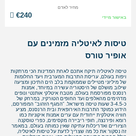
מחיר לאדם
€
240
באישור מיידי
טיסות לאיטליה מזמינים עם
אופיר טורס
טיסה לאיטליה תיקח אתכם לאחת המדינות הכי מרתקות
ויפות בעולם, עריסת התרבות המערבית ויעד החלומות
של מיליוני מטיילים שממוקמת בלב הים התיכון ומציעה
שילוב מושלם של היסטוריה עשירה במיוחד, אמנות
רנסנס מפורסמת בעולם, מטבח איטלקי אותנטי ונופים
מדהימים מהאלפים ועד החופים הטורקיז, במרחק של
כ-3-4.5 שעות טיסה מישראל. "המגף הזהוב" המפורסם,
הידוע כמוקד התרבות האירופאית ובית הרנסנס, מציע
חוויה איטלקית ייחודית עם ערים אמנות איקוניות כמו
רומא ופירנצה, חופי ריביירה מקסימים, כפרי טוסקנה
הציוריים ואדריכלות עתיקה שאין כמותה בעולם. במאמר
זה נסקור את כל מה שצריך לדעת על טיסות לאיטליה,