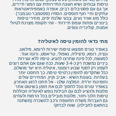
טיסות גבוהים ושיא העונה התיירותית עם המוני תיירים,
אך גם עם פסטיבלים רבים, אופרה באמפיתיאטראות
עתיקים וחיי חוף תוססים. הסתיו (ספטמבר-נובמבר)
כולל מזג אוויר נעים, צבעי שלכת יפים, מחירי טיסות
בינוניים ופחות עומס תיירותי - זוהי תקופה מצוינת לטיולי
אמנות, קולינריה ונופים.
מתי כדאי להזמין טיסה לאיטליה?
באופיר טורס תמצאו טיסות ישירות לרומא, מילאנו,
ונציה, רומא, סיציליה, נאפולי, טריאסט, ורונה ועוד.
למעשה, לכל פינה שתרצו להגיע. טיסה ללא עצירות
ביניים נמשכת רק כ-3-4 שעות, ככה שגם אם אתם רוצים
לקפוץ רק לסוף שבוע רומנטי, איטליה היא יעד מושלם.
ככל שתקדימו להזמין כרטיסי טיסה, כך תחסכו יותר
בעלויות. בעונות השיא - אביב וקיץ, המחירים עולים
והזמינות יורדת. המלצה שלנו - אל תחכו לרגע האחרון.
באופיר טורס נוכל לחסוך לכם את הזמן בשיטוט אחר
מלונות ולהציע לכם גם חבילות נופש לאיטליה הכוללות
טיסות הלוך-חזור, מלונות מובילים בכל הרמות ולעתים
גם העברות משדה התעופה ורכב להשכרה (משתנה
בהתאם לחבילה). שווה לבדוק!