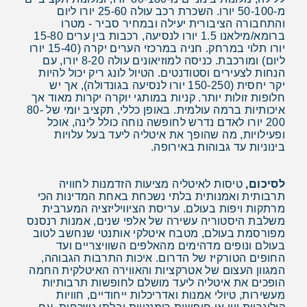
מ-50-100 יורו. השכרת רכב עולה 25-60 יורו ליום
והתחבורה הציבורית יעילה ובמחיר סביר - מטרו
ברומא/מילאנו 1.5 יורו לנסיעה, רכבות בין ערים 15-80
יורו תלוי במרחק. חניה במרכזי הערים יקרה (15-40 יורו
ליום) ומורכבת. כניסה למוזיאונים עולה 8-20 יורו, עם
הנחות לצעירים וסטודנטים. הטיול לונג ריק יכול להיות
יקר יחסית (150-250 יורו לנסיעה בגונדולה), אך יש
חלופות זולות יותר. קניות במותגי יוקרה יקרות מאוד אך
איכותיות ברמה עולמית. באופן כללי, תקציב יומי של 80-
200 יורו לאדם נדרש לחופשה נוחה כולל לינה, אוכל
ופעילויות, מה שהופך את איטליה ליעד בעל עלויות
בינוניות עד גבוהות באירופה.
לסיכום,
טיסות לאיטליה מציעות הזדמנות לחוויה
תרבותית ואמנותית בלתי נשכחת באחת המדינות הכי
מרתקות ויפות בעולם. עריסת הציוויליזציה המערבית
משלבת היסטוריה עשירה של אלפי שנים, אמנות רנסנס
מפורסמת בעולם, מטבח איטלקי אותנטי שנחשב לטוב
בעולם ונופים מדהימים מהאלפים השוויצריים ועד
החופים הטורקיז של הדרום. איכות התרבות הגבוהה,
המגוון העצום של אטרקציות והאווירה האיטלקית החמה
הופכים את איטליה ליעד מושלם לחופשות תרבותיות
מעשירות, טיולי אמנות ואדריכלות ייחודיים, חוויות