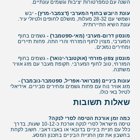
השנה עם טמפרטורות יציבות וגשמים עונתיים.
עונת היובש בחוף המערבי (דצמבר-מרץ) -
יבש
ושמשי עם 28-32 מעלות, מושלם לחופים ולטיולי עיר.
עונת השיא התיירותית.
מונסון דרום-מערבי (מאי-ספטמבר) -
גשמים בחוף
המערבי, מצוין לחוף המזרחי והרי התה. פחות תיירים
ומחירים נמוכים.
מונסון צפון-מזרחי (אוקטובר-ינואר) -
גשמים בחוף
המזרחי, טוב לחוף המערבי. תקופת מעבר עם מזג אוויר
משתנה.
עונות ביניים (פברואר-אפריל, ספטמבר-נובמבר) -
מזג אוויר נוח עם פחות גשמים ומחירים סבירים. אידיאלי
לטיול באי כולו.
שאלות תשובות
כמה זמן אורכת הטיסה לסרי לנקה?
טיסה מישראל לסרי לנקה אורכת כ-10-12 שעות, בדרך
כלל עם חניית ביניים בדובאי או באבו דאבי. חשוב לקחת
בחשבון את זמן החניית הביניים בתכנון המסע.