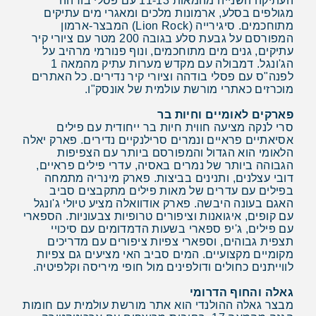
העתיקה השנייה מהמאות 11-13 עם פסלי בודהה
מגולפים בסלע, ארמונות מלכים ומאגרי מים עתיקים
מתוחכמים. סיגירייה (Lion Rock) המבצר-ארמון
המפורסם על גבעת סלע בגובה 200 מטר עם ציורי קיר
עתיקים, גנים מים מתוחכמים, ונוף פנורמי מרהיב על
הג'ונגל. דמבולה עם מקדש מערות עתיק מהמאה 1
לפנה"ס עם פסלי בודהה וציורי קיר נדירים. כל האתרים
מוכרזים כאתרי מורשת עולמית של אונסק"ו.
פארקים לאומיים וחיות בר
סרי לנקה מציעה חווית חיות בר ייחודית עם פילים
אסיאתיים פראיים ונמרים סרילנקיים נדירים. פארק יאלה
הלאומי הוא הגדול והמפורסם ביותר עם הצפיפות
הגבוהה ביותר של נמרים באסיה, עדרי פילים פראיים,
דובי עצלנים, ותנינים בביצות. פארק מינריה מתמחה
בפילים עם עדרים של מאות פילים מתקבצים סביב
האגם בעונה היבשה. פארק אודוואלה מציע טיולי ג'ונגל
עם קופים, איגואנות וציפורים טרופיות צבעוניות. הספארי
עם פילים, ג'יפ ספארי בשעות הדמדומים עם סיכויי
תצפית גבוהים, וספארי צפיות ציפורים עם מדריכים
מקומיים מקצועיים. המים סביב האי מציעים גם צפיות
לווייתנים כחולים ודולפינים מול חופי מיריסה וקלפיטיה.
גאלה והחוף הדרומי
מבצר גאלה ההולנדי הוא אתר מורשת עולמית עם חומות