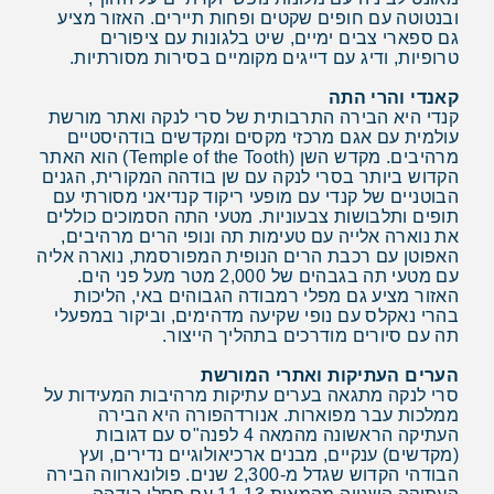
ובנטוטה עם חופים שקטים ופחות תיירים. האזור מציע
גם ספארי צבים ימיים, שיט בלגונות עם ציפורים
טרופיות, ודיג עם דייגים מקומיים בסירות מסורתיות.
קאנדי והרי התה
קנדי היא הבירה התרבותית של סרי לנקה ואתר מורשת
עולמית עם אגם מרכזי מקסים ומקדשים בודהיסטיים
מרהיבים. מקדש השן (Temple of the Tooth) הוא האתר
הקדוש ביותר בסרי לנקה עם שן בודהה המקורית, הגנים
הבוטניים של קנדי עם מופעי ריקוד קנדיאני מסורתי עם
תופים ותלבושות צבעוניות. מטעי התה הסמוכים כוללים
את נוארה אלייה עם טעימות תה ונופי הרים מרהיבים,
האפוטן עם רכבת הרים הנופית המפורסמת, נוארה אליה
עם מטעי תה בגבהים של 2,000 מטר מעל פני הים.
האזור מציע גם מפלי רמבודה הגבוהים באי, הליכות
בהרי נאקלס עם נופי שקיעה מדהימים, וביקור במפעלי
תה עם סיורים מודרכים בתהליך הייצור.
הערים העתיקות ואתרי המורשת
סרי לנקה מתגאה בערים עתיקות מרהיבות המעידות על
ממלכות עבר מפוארות. אנורדהפורה היא הבירה
העתיקה הראשונה מהמאה 4 לפנה"ס עם דגובות
(מקדשים) ענקיים, מבנים ארכיאולוגיים נדירים, ועץ
הבודהי הקדוש שגדל מ-2,300 שנים. פולונארווה הבירה