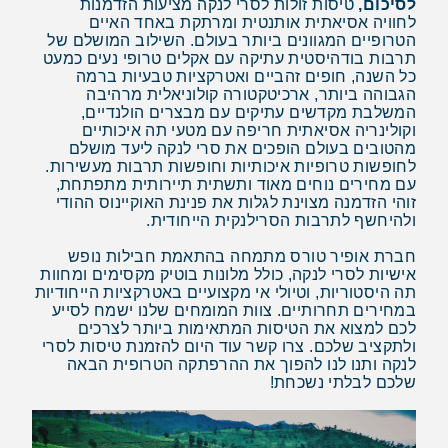
לסיכום,
טיסות זולות לסרי לנקה מציעות הזדמנות
לחוויה אסיאתית אותנטית ומרתקת באחד האיים
הטרופיים המגוונים ביותר בעולם. השילוב המושלם של
תרבות בודהיסטית עתיקה עם אקלים טרופי נעים כמעט
כל השנה, חופים זהביים ואטרקציות טבעיות ברמה
הגבוהה ביותר, ארכיטקטורה קולוניאלית מרהיבה
המשלבת מקדשים עתיקים עם מבצרים הולנדיים,
וקולינריה אסיאתית חריפה עם מטעי תה איכותיים
מהטובים בעולם הופכים את סרי לנקה ליעד מושלם
לחופשות טרופיות איכותיות וחופשות תרבות מעשירות.
עם מחירים נוחים מאוד ותשתית תיירותית מתפתחת,
זוהי הזדמנה מצוינת לגלות את פנינת האוקיינוס ההודי
ולהיחשף לתרבות הסרילנקית הייחודית.
חברת אופיר טורס מתמחה בהתאמת חבילות נופש
אישיות לסרי לנקה, כולל מלונות בוטיק מקסימים ומחוות
תה היסטוריות, וטיולי אי מקצועיים באטרקציות הייחודיות
במחירים תחרותיים. צוות המומחים שלנו ישמח לסייע
לכם למצוא את הטיסות המתאימות ביותר לצרכים
ולתקציב שלכם. צרו קשר עוד היום להזמנת טיסות לסרי
לנקה ותנו לנו להפוך את ההרפתקה הטרופית הבאה
שלכם לבלתי נשכחת!