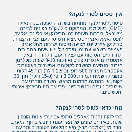
איך טסים לסרי לנקה?
טיסות לסרי לנקה נוחתות בשדה התעופה בנדרנאיקה
(CMB) בקולומבו, הממוקם כ-32 ק"מ צפונית לבירה.
מישראל, חברות תעופה כמו סרילנקן איירליינס, אל על,
לופטהאנזא ואמירייטס מציעות טיסות עם עצירה קצרה.
סרילנקן איירליינס מציעה טיסות ישירות מתל אביב
פעמיים בשבוע עם זמן טיסה של 6.5 שעות במחירים
תחרותיים. הטיסות עם עצירה עוברות דרך דובאי,
אמסטרדם או פרנקפורט ואורכות 8-10 שעות כולל זמן
חיבור. הנסיעה מהשדה לקולומבו אפשרית באוטובוס
אקספרס תמורת 500 רופי (כ-2.5 דולר) תוך 45 דקות,
במונית רשמית תמורת 3,000 רופי (כ-15 דולר) תוך 30
דקות, או בהסעה מוזמנת מראש. השדה מודרני עם
שירותים טובים וחנויות דיוטי פרי עם תה סרילנקי איכותי
ותכשיטים.
מתי כדאי לטוס לסרי לנקה?
סרי לנקה נהנית מאקלים טרופי עם שתי עונות מונסון
שונות באזורים שונים של האי. עונת היובש בחוף המערבי
והדרומי (דצמבר-מרץ) היא התקופה הטובה ביותר עם