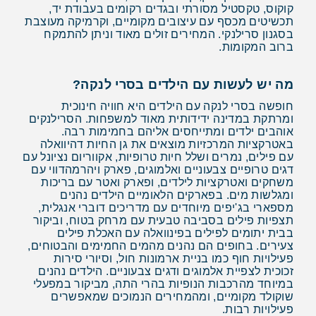
קוקוס, טקסטיל מסורתי ובגדים רקומים בעבודת יד,
תכשיטים מכסף עם עיצובים מקומיים, וקרמיקה מעוצבת
בסגנון סרילנקי. המחירים זולים מאוד וניתן להתמקח
ברוב המקומות.
מה יש לעשות עם הילדים בסרי לנקה?
חופשה בסרי לנקה עם הילדים היא חוויה חינוכית
ומרתקת במדינה ידידותית מאוד למשפחות. הסרילנקים
אוהבים ילדים ומתייחסים אליהם בחמימות רבה.
באטרקציות המרכזיות מוצאים את גן החיות דהיוואלה
עם פילים, נמרים ושלל חיות טרופיות, אקווריום נציונל עם
דגים טרופיים צבעוניים ואלמוגים, פארק ויהרמהדווי עם
משחקים ואטרקציות לילדים, ופארק ואטר עם בריכות
ומגלשות מים. בפארקים הלאומיים הילדים נהנים
מספארי בג'יפים מיוחדים עם מדריכים דוברי אנגלית,
תצפיות פילים בסביבה טבעית עם מרחק בטוח, וביקור
בבית יתומים לפילים בפינוואלה עם האכלת פילים
צעירים. בחופים הם נהנים מהמים החמימים והבטוחים,
פעילויות חוף כמו בניית ארמונות חול, וסיורי סירות
זכוכית לצפיית אלמוגים ודגים צבעוניים. הילדים נהנים
במיוחד מהרכבות הנופיות בהרי התה, מביקור במפעלי
שוקולד מקומיים, ומהמחירים הנמוכים שמאפשרים
פעילויות רבות.