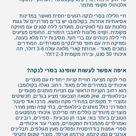
אלכוהולי מקומי מתמר.
חיי הלילה בסרי לנקה רגועים יחסית מאשר במדינות
אסיאתיות אחרות. בקולומבו יש ברים מודרניים על גגות
מלונות עם נוף לאוקיינוס, מועדוני לילה קטנים עם מוזיקה
מקומית, וקזינו מלונות לחובבי הימורים. החופים מציעים
חיי לילה נינוחים עם ברי חוף, מסיבות ירח מלא בעונה,
ומוזיקה חיה עם תופי סרילנקיים מסורתיים. המחירים
נמוכים מאוד - ארוחת קארי מלאה עולה 3-6 דולר, תה
איכותי 50 סנט, ובירה מקומית 2-3 דולר.
איפה אפשר לעשות שופינג בסרי לנקה?
סרי לנקה מציעה חוויית קניות ייחודית עם מוצרים
איכותיים במחירים זולים מאוד. רחוב גאלה בקולומבו
הוא רחוב הקניות הראשי עם חנויות מותגים מקומיים
ובינלאומיים. שוק פטאה הצבעוני מציע בגדים, תכשיטים
ומוצרי יד מקומיים במחירי מקח ומשא. מרכז אוד סינטר
המודרני כולל מותגים בינלאומיים, בתי קפה ומזון מהיר.
מוצרים מיוחדים כוללים תה סרילנקי איכותי מהמטעים
הטובים ביותר באי, אבני חן טבעיות - ספירים, רובינים
ואמרלדים מהמכרות המקומיים, מוצרי עור איכותיים,
ספרי אמנות בודהיסטית ופסלים מעץ מגולפים, תבלינים
אורגניים כמו קינמון, קרדמון וערפד, מוצרי קוקוס וחטיפי