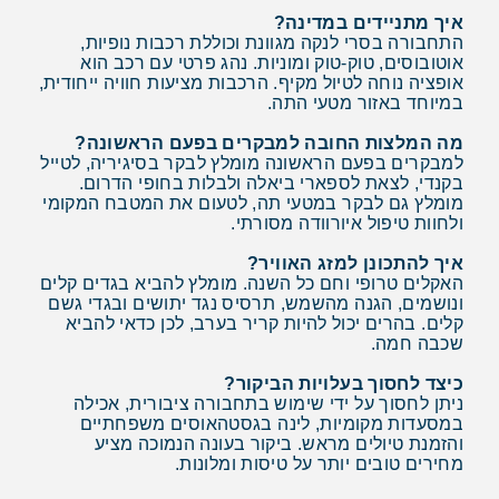
איך מתניידים במדינה?
התחבורה בסרי לנקה מגוונת וכוללת רכבות נופיות,
אוטובוסים, טוק-טוק ומוניות. נהג פרטי עם רכב הוא
אופציה נוחה לטיול מקיף. הרכבות מציעות חוויה ייחודית,
במיוחד באזור מטעי התה.
מה המלצות החובה למבקרים בפעם הראשונה?
למבקרים בפעם הראשונה מומלץ לבקר בסיגיריה, לטייל
בקנדי, לצאת לספארי ביאלה ולבלות בחופי הדרום.
מומלץ גם לבקר במטעי תה, לטעום את המטבח המקומי
ולחוות טיפול איורוודה מסורתי.
איך להתכונן למזג האוויר?
האקלים טרופי וחם כל השנה. מומלץ להביא בגדים קלים
ונושמים, הגנה מהשמש, תרסיס נגד יתושים ובגדי גשם
קלים. בהרים יכול להיות קריר בערב, לכן כדאי להביא
שכבה חמה.
כיצד לחסוך בעלויות הביקור?
ניתן לחסוך על ידי שימוש בתחבורה ציבורית, אכילה
במסעדות מקומיות, לינה בגסטהאוסים משפחתיים
והזמנת טיולים מראש. ביקור בעונה הנמוכה מציע
מחירים טובים יותר על טיסות ומלונות.