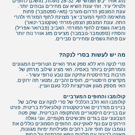
מזג אוויר יבש ושמשי של 28-32 מעלות, מושלם לחופים
ולטיולי עיר. זוהי עונת השיא עם מחירים גבוהים יותר.
עונת המונסון הדרום-מערבי (מאי-ספטמבר) פחות
מתאימה לחוף המערבי אך מצוינת לחוף המזרחי ולהרי
התה. עונת המונסון הצפון-מזרחי (אוקטובר-ינואר)
מביאה גשמים לחוף המזרחי. האביב (פברואר-אפריל)
והסתיו (ספטמבר-נובמבר) מציעים מזג אוויר נוח יותר
עם פחות גשמים ומחירים סבירים.
מה יש לעשות בסרי לנקה?
סרי לנקה היא ללא ספק אחד האיים הטרופיים המגוונים
והמרתקים ביותר באסיה. האי מציג שילוב מרתק של
תרבות בודהיסטית עתיקה עם טבע טרופי עשיר -
מקדשים היסטוריים, חופים זהביים, ומטעי תה ירוקים.
האי מספק מגוון אטרקציות לכל טעם ועניין.
קולומבו והחופים המערביים
קולומבו הוא הלב הכלכלי של סרי לנקה עם שילוב של
בניינים מודרניים וארכיטקטורה קולוניאלית בריטית. פורט
עם בניינים היסטוריים מהתקופה הבריטית, שוק פטה
הצבעוני עם בגדים ותכשיטים מקומיים, וגני גאלה
הירוקים עם נוף לאוקיינוס. החופים הסמוכים כוללים את
נגומבו עם חופי זהב רחבים ופעילויות ימיות מגוונות,
מאונט לביניה עם מלונות נופש יוקרתיים על החוף,