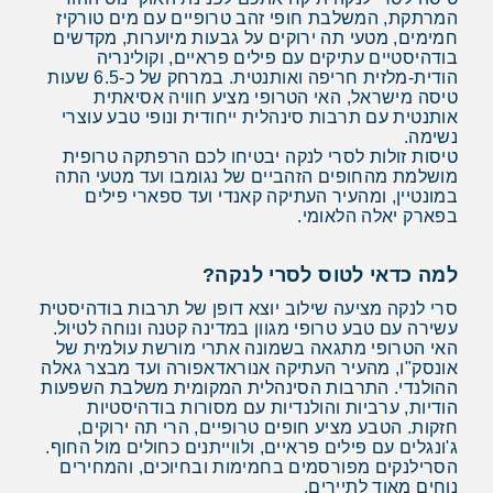
המרתקת, המשלבת חופי זהב טרופיים עם מים טורקיז
חמימים, מטעי תה ירוקים על גבעות מיוערות, מקדשים
בודהיסטיים עתיקים עם פילים פראיים, וקולינריה
הודית-מלזית חריפה ואותנטית. במרחק של כ-6.5 שעות
טיסה מישראל, האי הטרופי מציע חוויה אסיאתית
אותנטית עם תרבות סינהלית ייחודית ונופי טבע עוצרי
נשימה.
טיסות זולות לסרי לנקה יבטיחו לכם הרפתקה טרופית
מושלמת מהחופים הזהביים של נגומבו ועד מטעי התה
במונטיין, ומהעיר העתיקה קאנדי ועד ספארי פילים
בפארק יאלה הלאומי.
למה כדאי לטוס לסרי לנקה?
סרי לנקה מציעה שילוב יוצא דופן של תרבות בודהיסטית
עשירה עם טבע טרופי מגוון במדינה קטנה ונוחה לטיול.
האי הטרופי מתגאה בשמונה אתרי מורשת עולמית של
אונסק"ו, מהעיר העתיקה אנוראדאפורה ועד מבצר גאלה
ההולנדי. התרבות הסינהלית המקומית משלבת השפעות
הודיות, ערביות והולנדיות עם מסורות בודהיסטיות
חזקות. הטבע מציע חופים טרופיים, הרי תה ירוקים,
ג'ונגלים עם פילים פראיים, ולווייתנים כחולים מול החוף.
הסרילנקים מפורסמים בחמימות ובחיוכים, והמחירים
נוחים מאוד לתיירים.