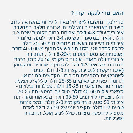
האם סרי לנקה יקרה?
סרי לנקה נחשבת ליעד זול מאוד לתיירות בהשוואה לרוב
היעדים האסיאתיים והעולמיים. ארוחה מלאה במסעדה
איכותית עולה 4-8 דולר, ארוחת רחוב מקומית עולה 1-3
דולר, וקארי במסעדה פשוטה 2-4 דולר למנה. מלונות
איכותיים בעיירות ראשיות מתחילים מ-25-50 דולר
ללילה לחדר זוגי, מלונות נופש על החוף מ-40-100 דולר,
ואכסניות או גסט האוסים מ-8-20 דולר. תחבורה
ציבורית זולה מאוד - אוטובוס מקומי 20-50 סנט, רכבת
ממדרגה שלישית 1-3 דולר למרחקים ארוכים, וטוק-טוק
(אוטו ריקשה) לנסיעות קצרות 1-3 דולר. כניסה
לאטרקציות במחירים סבירים - מקדשים בחינם או
תרומה, פארקים לאומיים 25-35 דולר כולל ג'יפ וקאמן,
ואתרי מורשת עולמית 15-25 דולר. פעילויות ובילויים -
ספארי פילים 40-60 דולר, טיול יום במטעי תה 20-35
דולר, וצפיית לווייתנים 35-50 דולר. משקאות ומזון - תה
איכותי 50 סנט, בירה מקומית 2-3 דולר, ומיצי פירות
טריים 1-2 דולר. תקציב יומי של 25-50 דולר לאדם
מספיק לחופשה מצוינת כולל לינה, אוכל, תחבורה
ופעילויות.