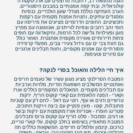
הגנה מהמאה 17, רחובות מרוצפים עם ארכיטקטורה
קולוניאלית, ובתי קפה אמנותיים במבנים היסטוריים.
הערב העתיקה כוללת מגדלי שעון הולנדיים, כנסיות
ומסגדים עתיקים, וחנויות אמנות מקומית עם רקמות
ותכשיטים. החופים הדרומיים מציעים את מיריסה עם
חופי זהב רחבים וצפיות לווייתנים, אונווטונה עם מפרץ
מוגן ופעילויות גלישה לכל הרמות, והיקאדווה עם חופים
פחות תיירותיים ואווירה מקומית אותנטית. האזור כולל
גם חוות צבי ים עם גידול צעירי צבים, מפעלי קרפידה
מסורתיים עם אמנים מקומיים, וחוות תבלינים ארגניים
עם סיורים וטעימות.
איך חיי הלילה והאוכל בסרי לנקה?
המטבח הסרילנקי מציע מגוון עשיר של טעמים חריפים
ואותנטיים המשלבים השפעות הודיות, מלזיות וערביות
עם תבלינים מקומיים. המאכלים המקומיים כוללים אורז
וקארי - המנה הלאומית עם קארי קוקוס חריף, ירקות
טרופיים ודגים או עוף, רוטי עם דאל - לחם דק עם קטניות
מתובלות, קוטו - מעין פנקייק עם ביצה וירקות חתוכים,
סטרינג הופרז - אטריות אורז מוקפצות עם ירקות ובשר
או דגים, וסמבול - סלט חריף עם קוקוס גרוס ותבלינים.
המטבח מתאפיין בשימוש בחלב קוקוס, עלי קארי טריים,
כורכום, קינמון ופלפלים חריפים. המשקאות כוללים תה
סרילנקי איכותי, מיץ קינג קוקונט טרי, ועראק - משקה