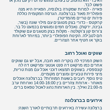
האיברי הוא מהטובים בעולם ומוגש פרוס דק עם מלון או
פשוט לבד.
פאייה - למרות שמקורה בולנסיה, הפאייה היא מנה
פופולרית מאוד בברצלונה. הגרסה המקומית כוללת
פירות ים טריים מהמדיטרן.
קרוקטס - כדורי בצק מטוגנים עם מילוי שונה (בשר,
גבינה, ירקות). נאכלים חמים ומוגשים בכמעט כל בר.
צ'ורוס קון צ'וקולטה - מקלות בצק מטוגנים עם שוקולד
חם לטבילה. הקינוח הפופולרי ביותר, במיוחד לארוחת
בוקר או חטיף אחר הצהריים.
שווקים ואוכל רחוב
השוק המרכזי לה בוקריה הוא חובה, אבל יש גם שווקים
אחרים כמו מרקאט דה סנט אנטוני ומרקאט דה לה
קונספסיו. בשווקים תמצאו דוכני אוכל עם מנות טריות,
מיצי פירות טבעיים ומוצרים מקומיים.
טיפ נוסף: רעבים בשעות המוזרות? בברצלונה אוכלים
מאוחר - ארוחת צהריים בין 14:00-16:00 וארוחת ערב
מ-21:00 ואילך. בין הארוחות נהוג לאכול טפאס ברים.
אירועים בברצלונה
ברצלונה עשירה באירועים תרבותיים לאורך השנה: