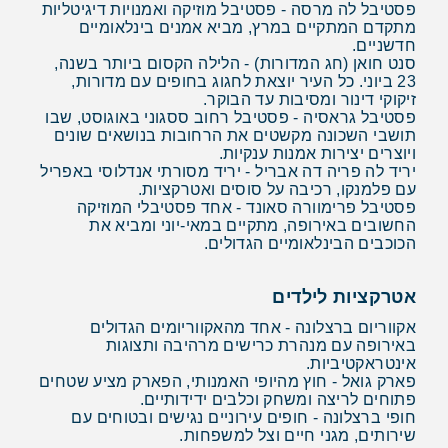
פסטיבל לה מרסה - פסטיבל מוזיקה ואמנויות דיגיטליות
מתקדם המתקיים במרץ, מביא אמנים בינלאומיים
חדשניים.
סנט חואן (חג המדורות) - הלילה הקסום ביותר בשנה,
23 ביוני. כל העיר יוצאת לחגוג בחופים עם מדורות,
זיקוקי דינור ומסיבות עד הבוקר.
פסטיבל גראסיה - פסטיבל רחוב ססגוני באוגוסט, שבו
תושבי השכונה מקשטים את הרחובות בנושאים שונים
ויוצרים יצירות אמנות ענקיות.
יריד לה פריה דה אבריל - יריד מסורתי אנדלוסי באפריל
עם פלמנקו, רכיבה על סוסים ואטרקציות.
פסטיבל פרימוורה סאונד - אחד פסטיבלי המוזיקה
החשובים באירופה, מתקיים במאי-יוני ומביא את
הכוכבים הבינלאומיים הגדולים.
אטרקציות לילדים
אקווריום ברצלונה - אחד מהאקווריומים הגדולים
באירופה עם מנהרת כרישים מרהיבה ותצוגות
אינטראקטיביות.
פארק גואל - חוץ מהיופי האמנותי, הפארק מציע שטחים
פתוחים לריצה ומשחק וכלבים ידידותיים.
חופי ברצלונה - חופים עירוניים נגישים ובטוחים עם
שירותים, מגני חיים וצל למשפחות.