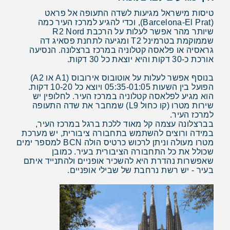
טיסות מישראל מגיעות לשדה התעופה אל פראט
(Barcelona-El Prat), וכדי להגיע למרכז העיר כמה
שיותר מהר אפשר לעלות על הרכבת R2 Nord
שממוקמת בטרמינל T2 ומגיעה לתחנת פסאיג דה
גראסיה או פלאסה קטלוניה במרכז ברצלונה. הנסיעה
אורכת כ-30 דקות והיא יוצאת כל 30 דקות.
בנוסף אפשר לעלות על אוטובוס אירובוס (A1 או A2)
הפועל בין השעות 05:35-01:05 ויוצא כל 10-20 דקות.
הוא מגיע לפלאסה קטלוניה במרכז העיר. לחלופין יש
שירות מטרו (קו כחול L9) שמחבר את שדה התעופה
למרכז העיר.
בברצלונה עצמה קל מאוד ללכת ברגל במרכז העיר,
במידה ורוצים להשתמש בתחבורה ציבורית, יש מערכת
מטרו מעולה וניתן לרכוש כרטיס הולה BCN למספר ימים
שכולל את כל התחבורה הציבורית בעיר. כמובן
שאפשרות נהדרת היא להשכיר אופניים ולהתנייד איתם
בעיר - יש רשת נרחבת של שבילי אופניים.