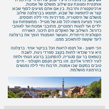
אותנטית ומגוונת עם שילוב מושלם של אמנות,
ארכיטקטורה ותרבות. בין אם אתם מגיעים לסוף שבוע
קצר או לחופשה של שבוע, תמצאו בברצלונה שילוב
מושלם של היסטוריה, מודרניות וחיי לילה תוססים.
העיר מציעה משהו לכל סוג של מטייל - ממשפחות עם
ילדים ועד לזוגות רומנטיים, מחובבי אמנות ועד לאוהבי
כדורגל. השילוב של האקלים הים תיכוני, האווירה
הקטלונית הייחודית, והעושר האמנותי הופך את ברצלונה
ליעד שקשה להתאכזב ממנו.
הכי חשוב - אל תנסו לראות הכל בביקור אחד. ברצלונה
היא עיר שכדאי לחוות בקצב ספרדי נינוח, לשבת
בטפאס בר עם סנגריה, להסתובב ברובע הגותי ולתת
לעיר לחדור אליכם. זהו בדיוק הקסם הקטלוני - חיים
טובים במקום שבו אמנות, תרבות וחיי לילה נפגשים
בהרמונה מושלמת.