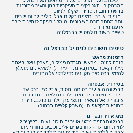
- הליכה ברגל - מרכז ברצלונה מתאים מאוד להליכה.
המרחק בין האטרקציות העיקריות קטן והעיר מתוכננת
ברשת רחובות סדירה שקלה לניווט.
- מוניות ואובר - זמינים בקלות אבל יכולים להיות יקרים
יותר מהתחבורה הציבורית. מומלץ בעיקר לנסיעות לילה
או עם מזוודות.
טיפים חשובים למטייל בברצלונה
טיפים חשובים למטייל בברצלונה
הזמנות מראש
חובה להזמין מראש: סגרדה פמיליה, פארק גואל, קאסה
מילה וקאסה בטיו (בעונת התיירות). למוזיאונים מומלץ
להזמין כרטיסים מקוונים כדי לדלג על התורים.
בטיחות ואבטחה
ברצלונה היא עיר בטוחה יחסית, אבל כמו בכל יעד
תיירותי: היזהרו מכייסים בלה רמבלאס ובתחבורה
ציבורית, אל תשאירו חפצי ערך גלויים ברכב, היזהרו
מהונאות "קלאפים" (משחק קלפים ברחוב).
מזג אוויר ובגדים
ברצלונה נהנית ממזג אוויר ים תיכוני נעים. בקיץ יכול
להיות חם ולח - קחו בגדים קלים וכובע. בחורף מתון
אבל יכול להיות גשום. נעליים נוחות להליכה הן חיוניות -