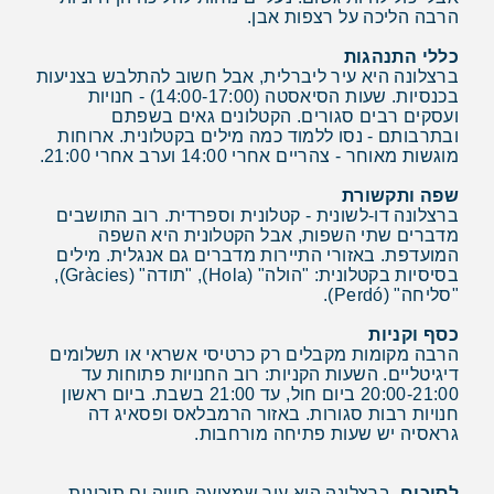
הרבה הליכה על רצפות אבן.
כללי התנהגות
ברצלונה היא עיר ליברלית, אבל חשוב להתלבש בצניעות
בכנסיות. שעות הסיאסטה (14:00-17:00) - חנויות
ועסקים רבים סגורים. הקטלונים גאים בשפתם
ובתרבותם - נסו ללמוד כמה מילים בקטלונית. ארוחות
מוגשות מאוחר - צהריים אחרי 14:00 וערב אחרי 21:00.
שפה ותקשורת
ברצלונה דו-לשונית - קטלונית וספרדית. רוב התושבים
מדברים שתי השפות, אבל הקטלונית היא השפה
המועדפת. באזורי התיירות מדברים גם אנגלית. מילים
בסיסיות בקטלונית: "הולה" (Hola), "תודה" (Gràcies),
"סליחה" (Perdó).
כסף וקניות
הרבה מקומות מקבלים רק כרטיסי אשראי או תשלומים
דיגיטליים. השעות הקניות: רוב החנויות פתוחות עד
20:00-21:00 ביום חול, עד 21:00 בשבת. ביום ראשון
חנויות רבות סגורות. באזור הרמבלאס ופסאיג דה
גראסיה יש שעות פתיחה מורחבות.
לסיכום
, ברצלונה היא עיר שמציעה חוויה ים תיכונית