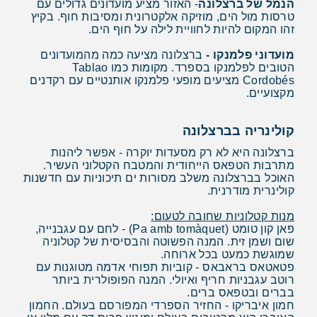
הנמל של ברצלונה
- האזור מציע מועדונים גדולים עם
טרסות מול הים, מוזיקה אלקטרונית ומסיבות חוף. בקיץ
זהו המקום להיות לחוויית לילה על חוף הים.
מועדוני פלמנקו -
ברצלונה מציעה כמה מהמועדונים
הטובים לפלמנקו בספרד. מקומות כמו Tablao
Cordobés מציעים מופעי פלמנקו אותנטיים עם רקדנים
מקצועיים.
קולינריה בברצלונה
ברצלונה היא לא רק מסעדות יוקרה - אפשר ליהנות
מתרבות הטפאס הייחודית והמטבח הקטלוני העשיר.
האוכל בברצלונה משלב מסורות ים תיכוניות עם חדשנות
קולינרית מודרנית.
מנות קטלוניות שחובה לטעום:
פאן קון טומט (Pa amb tomàquet) - לחם עם עגבנייה,
שום ושמן זית. המנה הפשוטה והבסיסית של קטלוניה
שמוגשת כמעט בכל ארוחה.
פטאטאס בראבאס - קוביות תפוחי אדמה מטוגנות עם
רוטב עגבניות חריף ואיולי. המנה הפופולרית ביותר
בברים ובטפאס ברים.
חמון איבריקו - החזיר הספרדי המפורסם בעולם. החמון