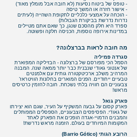
- טופס של ביטוח נסיעות (לא חובה אבל מומלץ מאוד)
- אישור חזרה או המשך טיסה
- הוכחה על אמצעי כלכליים לתקופת השהייה (לעיתים
נדרות נדרשת בביקורת הגבולות)
ספרד היא חלק מהסכם שנגן, כך שאם אתם מטיילים
במדינות אירופה נוספות, הכניסה חלקה ופשוטה.
מה חובה לראות בברצלונה?
סגרדה פמיליה
הסמל הכי מפורסם של ברצלונה - הבזיליקה המפוארת
של אנטוני גאודי שנבנית כבר יותר ממאה שנה. המבנה
המרהיב משלב ארכיטקטורה גותית עם אלמנטים
טבעיים ייחודיים. הפנים המוארים בחלונות הוויטראז'
צבעוניים הם חוויה בלתי נשכחת. חובה להזמין כרטיסים
מראש!
פארק גואל
פארק קסום על גבעה המשקיף על העיר, שגם הוא יצירתו
של גאודי. הפסיפסים הצבעוניים, הספסלים המפותלים
והמבנים הדמויי-אגדה הופכים את הפארק לאחד
המקומות המיוחדים בעולם. הזמנה מראש נדרשת!
הרובע הגותי (Barrio Gótico)