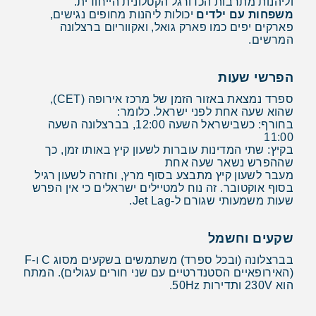
וליהנות מתרבות הכדורגל הקטלונית הייחודית.
משפחות עם ילדים
יכולות ליהנות מחופים נגישים,
פארקים יפים כמו פארק גואל, ואקווריום ברצלונה
המרשים.
הפרשי שעות
ספרד נמצאת באזור הזמן של מרכז אירופה (CET),
שהוא שעה אחת לפני ישראל. כלומר:
בחורף: כשבישראל השעה 12:00, בברצלונה השעה
11:00
בקיץ: שתי המדינות עוברות לשעון קיץ באותו זמן, כך
שההפרש נשאר שעה אחת
מעבר לשעון קיץ מתבצע בסוף מרץ, וחזרה לשעון רגיל
בסוף אוקטובר. זה נוח למטיילים ישראלים כי אין הפרש
שעות משמעותי שגורם ל-Jet Lag.
שקעים וחשמל
בברצלונה (ובכל ספרד) משתמשים בשקעים מסוג C ו-F
(האירופאיים הסטנדרטיים עם שני חורים עגולים). המתח
הוא 230V ותדירות 50Hz.