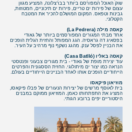
שוק האוכל המפורסם ביותר בברצלונה, המציע מגוון
עצום של פירות ים טריים, פירות ים תיכוניים, חמטוזות,
גבינות וטפאס. המקום המושלם להכיר את המטבח
הקטלוני.
קאסה מילה (La Pedrera)
אחד מבתי המגורים המפורסמים ביותר של גאודי
בפסאיג דה גראסיה. הגג המפותל והחזית הגלית הופכים
את הבניין לפסל ענק. מהגג נשקף נוף מרהיב על העיר.
קאסה באליו (Casa Batlló)
עוד יצירת מופת של גאודי - בית מגורים צבעוני ופנטסטי
הנראה כמו יצור ים מיתולוגי. החזית הססגונית והפרטים
הייחודיים הופכים אותו לאחד הבניינים הייחודיים בעולם.
מוזיאון פיקאסו
בית לאוסף מרשים של יצירות הנעורים של פבלו פיקאסו,
המציג את התפתחותו כאמן. המוזיאון ממוקם במבנים
היסטוריים יפים ברובע הגותי.