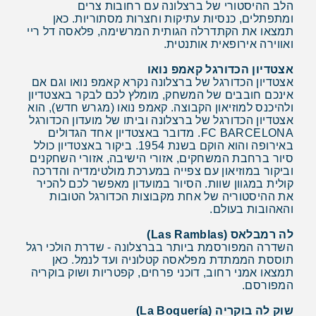
הלב ההיסטורי של ברצלונה עם רחובות צרים
ומתפתלים, כנסיות עתיקות וחצרות מסתוריות. כאן
תמצאו את הקתדרלה הגותית המרשימה, פלאסה דל ריי
ואווירה אירופאית אותנטית.
אצטדיון הכדורגל קאמפ נואו
אצטדיון הכדורגל של ברצלונה נקרא קאמפ נואו וגם אם
אינכם חובבים של המשחק, מומלץ לכם לבקר באצטדיון
ולהיכנס למוזיאון הקבוצה. קאמפ נואו (מגרש חדש), הוא
אצטדיון הכדורגל של ברצלונה וביתו של מועדון הכדורגל
FC BARCELONA. מדובר באצטדיון אחד הגדולים
באירופה והוא הוקם בשנת 1954. ביקור באצטדיון כולל
סיור ברחבת המשחקים, אזורי הישיבה, אזורי השחקנים
וביקור במוזיאון עם צפייה במערכת מולטימדיה והדרכה
קולית במגוון שוות. הסיור במועדון מאפשר לכם להכיר
את ההיסטוריה של אחת מקבוצות הכדורגל הטובות
והאהובות בעולם.
לה רמבלאס (Las Ramblas)
השדרה המפורסמת ביותר בברצלונה - שדרת הולכי רגל
תוססת הממתדת מפלאסה קטלוניה ועד לנמל. כאן
תמצאו אמני רחוב, דוכני פרחים, קפטריות ושוק בוקריה
המפורסם.
שוק לה בוקריה (La Boquería)