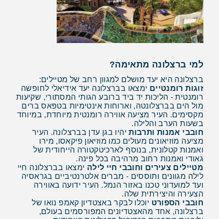
למי ברצלונה מתאימה?
ברצלונה היא יעד מושלם למגוון רחב של מטיילים:
זוגות רומנטיים
ימצאו בברצלונה יעד אידיאלי לחופשה
רומנטית - הליכות יד ביד ברובע הגותי המסתורי, שקיעות
מול הים בברצלונטה, וארוחות אינטימיות בטפאס ברים
מקסימים. העיר מציעה אווירה רומנטית מיוחדת, במיוחד
בשעות הערב והלילה.
חובבי אמנות ותרבות
יהיו בגן עדן בברצלונה. העיר
מציעה מוזיאונים מעולים כמו מוזיאון פיקאסו, מירו
ואמנות קטלונית, בנוסף לארכיטקטורה הייחודית של
גאודי ואמנות רחוב מרהיבה בכל פינה.
מטיילים צעירים וחובבי חיי לילה
ימצאו בברצלונה חיי
לילה מגוונים ותוססים - מברים אלטרנטיביים בגראסיה
ועד למועדוני טכנו באזור הנמל. העיר ידועה באווירה
הצעירה והיצירתית שלה.
חובבי הספורט
יוכלו לבקר באצטדיון קאמפ נואו של
ברצלונה, אחד מהאצטדיונים המפורסמים בעולם,