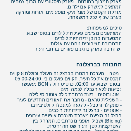
פארק המבוך בהורטה - פארק היסטורי עם מבוך צמחיה
המתאים למשחק עם ילדים.
מזרקת הקסם של מונז'ואיק- מופע מים, אורות ומוזיקה
בערב שכיף לכל המשפחה.
טיפים למשפחות:
המוזיאונים מציעים פעילויות לילדים בסופי שבוע
המסעדות ברובן ידידותיות לילדים
התחבורה הציבורית נוחה עם עגלות
יש הרבה פארקים וגנים פזורים ברחבי העיר
תחבורה בברצלונה
- מטרו - מערכת המטרו בברצלונה מעולה וכוללת 8 קווים
המכסים את כל העיר. הקווים פועלים בין 05:00-24:00
ובסופי שבוע עד 02:00. כרטיס הולה BCN מאפשר
נסיעות ללא הגבלה לכמה ימים.
- אוטובוסים - רשת נרחבת כולל אוטובוסי לילה
- חשמלית טראם - מחבר את האזורים החדשים לעיר
- פונקולר ורכבל - להגעה למונטז'ויק ולטיבידבו
- אופניים - ברצלונה ידידותית רוכבים
ברצלונה מציעה מערכת השכרת אופניים עירונית
(Bicing) ושבילי אופניים נרחבים. המרחק בין
האטרקציות קטן והעיר שטוחה יחסית.