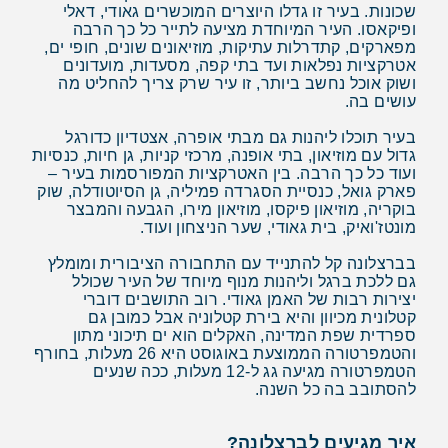
שכונות. בעיר זו גדלו היוצרים המוכשרים גאודי, דאלי
ופיקאסו. העיר המיוחדת מציעה לתייר כל כך הרבה
מפארקים, קתדרלות עתיקות, מוזיאונים שונים, חופי ים,
אטרקציות נפלאות ועד בתי קפה, מסעדות, מועדונים
ושוק אוכל נחשב ביותר, זו עיר שרק צריך להחליט מה
עושים בה.
בעיר תוכלו ליהנות גם מבתי אופרה, אצטדיון כדורגל
גדול עם מוזיאון, בתי אופנה, מרכזי קניות, גן חיות, כנסיות
ועוד כל כך הרבה. בין האטרקציות המפורסמות בעיר –
פארק גואל, כנסיית הסגרדה פמיליה, גן הסיוטודלה, שוק
בוקריה, מוזיאון פיקסו, מוזיאון מירו, הגבעה והמבצר
מונטז'ואיק, בית גאודי, שער הניצחון ועוד.
בברצלונה קל להתנייד עם התחבורה הציבורית ומומלץ
גם ללכת ברגל וליהנות מנוף מיוחד של העיר שכולל
יצירות רבות של האמן גאודי. רוב התושבים דוברי
קטלונית מכיוון והיא בירת קטלוניה אבל כמובן גם
ספרדית שפת המדינה, האקלים הוא ים תיכוני מתון
והטמפרטורה הממוצעת באוגוסט היא 26 מעלות, בחורף
הטמפרטורה מגיעה גג ל-12 מעלות, ככה שנעים
להסתובב בה כל השנה.
איך מגיעים לברצלונה?