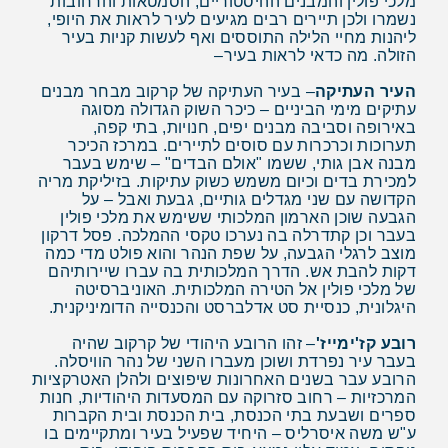
מלכי פולין והמבנים ההיסטוריים, הסמטאות והרחובות
נשמרו ולכן תיירים רבים מגיעים לעיר לראות את היופי,
ליהנות מחיי הלילה התוססים ואף לעשות קניות בעיר
הזולה. מה כדאי לראות בעיר–
העיר העתיקה
– בעיר העתיקה של קרקוב מבחר מבנים
עתיקים מימי הביניים – כיכר השוק הגדולה מסוגה
באירופה וסביבה מבנים יפים, חנויות, בתי קפה,
תערוכות וכרכרות עם סוסים לתיירים. במרכז הכיכר
מבנה אבן גותי, ששמו "אולם הבדים" – שימש בעבר
למכירת בדים וכיום משמש כשוק עתיקות. בזיליקת מריה
הקדושה עם שני מגדלים גותיים, גבעת ואבל – על
הגבעה שוכן הארמון המלכותי ששימש את מלכי פולין
בעבר וכן קתדרלה בה נערכו טקסי ההמלכה. פסל דרקון
מוצב לרגלי הגבעה, על שפת הנהר והוא פולט מדי כמה
דקות להבת אש. הדרך המלכותית בה עברו שיירותיהם
של מלכי פולין אל הטירה המלכותית. האוניברסיטה
היגלונית, כנסיית סט אדלברסט והכנסייה הדומיניקנית.
רובע קז'ימייז'
– זהו הרובע היהודי של קרקוב שהיה
בעבר עיר נפרדת ושוכן מעברו השני של נהר הוויסלה.
הרובע עבר בשנים האחרונות שיפוצים ולהלן האטרקציות
המרכזיות – רחוב סזרוקה עם המסעדות היהודיות, חנות
ספרים ושבעת בתי הכנסת, בית הכנסת ובית הקברות
ע"ש משה איסרליס – היחיד שפעיל בעיר ומתקיימים בו