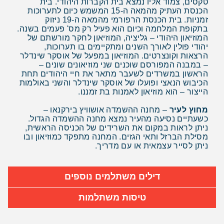
טקסים, צמוד אליו נמצא בית הקברות היהודי. בית
הכנסת העתיק מהמאה ה-15 המשמש כיום לתערוכות
זמניות. בית הכנסת הרפורמי מהמאה ה-19 ניזוק
בתקופת המלחמה וכיום הוא פעיל רק מס' פעמים בשנה.
המוזיאון היהודי – גליציה, המוזיאון לחקר מורשתם של
יהודי פולין לאורך השנים ומתקיימים בו תערוכות,
הרצאות וקונצרטים. המוזיאון במפעל של אוסקר שינדלר
– במבנה המפורסם שוכנים שני מוזיאונים שונים –
הראשון במשרדים לשעבר מתאר את חיי היהודים תחת
הכיבוש הנאצי ופועלו של אוסקר שינדלר והשני באולמות
הייצור – הוא מוזיאון לאמנות בת זמננו.
מחוץ לעיר
– מחנה ההשמדה אושוויץ בירקנאו –
כשעתיים נסיעה מהעיר נמצא מחנה ההשמדה הגדול.
ניתן לראות במקום את השרידים של הכניסה הראשית,
מסילת הברזל ותאי הגזים. המחנה מתפקד כמוזיאון ובו
ניתן לסייר עצמאית או עם מדריך.
דילים משתלמים נוספים
טיסות משתלמות