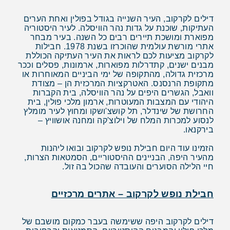
דילים לקרקוב, העיר השנייה בגודל בפולין ואחת הערים
העתיקות, שוכנת על גדות נהר הוויסלה. לעיר היסטוריה
מפוארת ומושכת תיירים רבים כל השנה. בעיר מבחר
אתרי מורשת עולמית שהוכרזו בשנת 1978. חבילות
לקרקוב מציעות לכם לראות את העיר העתיקה הכוללת
מבנים ישנים, קתדרלות מפוארות, ארמונות, פסלים וככר
מרכזית גדולה, מהתקופה של ימי הביניים המאוחרות או
מתקופת הרנסנס. האטרקציות המרכזית הן – מצודת
וואבל, הגשרים היפים על נהר הוויסלה, בית הקברות
היהודי עם המצבות המעוטרות, ארמון מלכי פולין, בית
החרושת של שינדלר, תל קושצ'ושקו ומחוץ לעיר מומלץ
לנסוע למכרות המלח של וילוצ'קה ומחנה אושוויץ –
בירקנאו.
הזמינו עוד היום חבילת נופש לקרקוב ובואו ליהנות
מהעיר היפה, הבניינים ההיסטוריים, הסמטאות הצרות,
חיי הלילה הסוערים והעובדה שהכול בה זול.
חבילת נופש לקרקוב – אתרים מרכזיים
דילים לקרקוב היפה ששימשה בעבר כמקום מושבם של