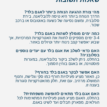
מהי צורת ההגעה הנוחה ביותר לאגם בלד?
הדרך הנוחה ביותר היא טיסה ללובליאנה, בירת
סלובניה, ומשם נסיעה של כשעה באוטובוס או ברכב
שכור.
כמה ימים מומלץ לשהות באגם בלד?
3-4 ימים מספיקים לחוות את האטרקציות המרכזיות, אך
שבוע יאפשר קצב נינוח יותר וטיולים באזור.
האם כדאי לשלב את אגם בלד עם יעדים נוספים
בסלובניה?
בהחלט. ניתן לשלב ביקור בלובליאנה, במערות
פוסטוינה, או באגם בוהין הסמוך.
האם אפשר לבקר באגם בלד בחורף?
כן, האזור מציע פעילויות חורף כמו סקי וגלישה, והנוף
המושלג מרהיב. עם זאת, חלק מהאטרקציות סגורות
בעונה זו.
האם אגם בלד מתאים לחופשה משפחתית?
בהחלט, האגם מציע מגוון פעילויות המתאימות לכל
הגילאים, מפארק חבלים ועד לשיט באגם.