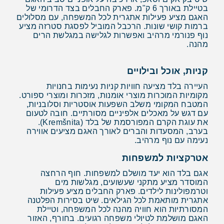
בטיילת באורך 6 ק"מ. פארק החבלים בצד הדרומי של
האגם מציע פעילות אתגרית לכל המשפחה, עם מסלולים
ברמות קושי שונות. הרכבל המוביל לפסגת סטרזה מציע
נוף פנורמי מרהיב ואפשרות לגלישה במגלשת הרים
מהנה.
קניות, אוכל ובילויים
העיירה בלד מציעה חוויות קניות נעימות בחנויות
מקומיות המוכרות מוצרי אומנות, מזכרות ומוצרי ספורט.
המטבח המקומי משלב השפעות אוסטריות וסלובניות,
עם דגש על מאכלים אלפיניים מסורתיים. חובה לטעום
את עוגת הקרם המפורסמת של בלד (Kremšnita).
בערב, המסעדות והברים לאורך האגם מציעים אווירה
נעימה עם נוף מרהיב.
אטרקציות למשפחות
אגם בלד הוא יעד מושלם למשפחות. חוף הרחצה
המוסדר מציע מתקני שעשועים, מגלשות מים
וטרמפולינות לילדים. פארק החבלים מציע פעילות
אתגרית מותאמת לכל הגילאים. שיט בסירות הפלטנה
המסורתיות הוא חוויה מהנה לכל המשפחה, וטיילת
האגם מושלמת לטיולי משפחה רגועים. בחורף, האזור