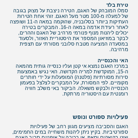
טירת בלד
סמלו המובהק של האגם, הטירה ניצבת על מצוק בגובה
של למעלה מ-100 מטר מעל האגם. זוהי אחת הטירות
העתיקות ביותר בסלובניה, שהוקמה במאה ה-11 ושופצה
לאחר רעידת אדמה במאה ה-16. המבקרים בטירה
יכולים ליהנות מנוף פנורמי מרהיב של האגם וההרים,
לבקר במוזיאון המספר את היסטוריית האזור, ולסעוד
במסעדה המציעה מטבח סלובני מסורתי עם תצפית
מרהיבה.
האי והכנסייה
במרכז האגם נמצא אי קטן ועליו כנסייה גותית מהמאה
ה-15, המוקדשת למריה הקדושה. האי נגיש באמצעות
סירות מסורתיות (פלטנה) המופעלות על ידי חותרים
מקומיים. לפי המסורת, על המבקרים לצלצל בפעמון
הכנסייה ולבקש משאלה. הביקור באי משלב חוויה
רומנטית עם היסטוריה מרתקת.
פעילויות ספורט ונופש
האגם והסביבה מציעים מגוון רחב של פעילויות
ספורטיביות. בקיץ ניתן ליהנות משחייה במים החמימים,
שיט בקיאקים וסאפ, או רכיבה על אופניים סביב האגם