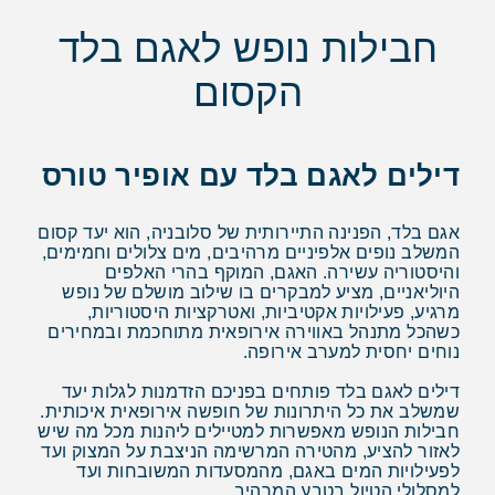
חבילות נופש לאגם בלד
הקסום
דילים לאגם בלד עם אופיר טורס
אגם בלד, הפנינה התיירותית של סלובניה, הוא יעד קסום
המשלב נופים אלפיניים מרהיבים, מים צלולים וחמימים,
והיסטוריה עשירה. האגם, המוקף בהרי האלפים
היוליאניים, מציע למבקרים בו שילוב מושלם של נופש
מרגיע, פעילויות אקטיביות, ואטרקציות היסטוריות,
כשהכל מתנהל באווירה אירופאית מתוחכמת ובמחירים
נוחים יחסית למערב אירופה.
דילים לאגם בלד פותחים בפניכם הזדמנות לגלות יעד
שמשלב את כל היתרונות של חופשה אירופאית איכותית.
חבילות הנופש מאפשרות למטיילים ליהנות מכל מה שיש
לאזור להציע, מהטירה המרשימה הניצבת על המצוק ועד
לפעילויות המים באגם, מהמסעדות המשובחות ועד
למסלולי הטיול בטבע המרהיב.