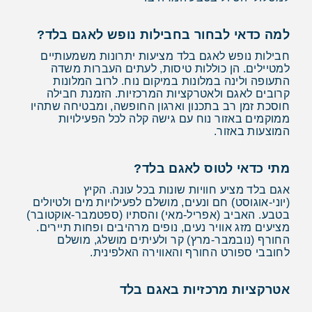
למה כדאי לבחור בחבילות נופש לאגם בלד?
חבילות נופש לאגם בלד מציעות יתרונות משמעותיים
למטיילים. הן כוללות טיסות, לעתים העברות משדה
התעופה ולינה במלונות במיקום נוח. לרוב המלונות
קרובים לאגם ולאטרקציות המרכזיות. הזמנת חבילה
חוסכת זמן רב בתכנון וארגון החופשה, ומבטיחה שתהיו
ממוקמים באזור נוח עם גישה קלה לכל הפעילויות
המוצעות באזור.
מתי כדאי לטוס לאגם בלד?
אגם בלד מציע חוויות שונות בכל עונה. הקיץ
(יוני-אוגוסט) חם ונעים, מושלם לפעילויות מים ולטיולים
בטבע. האביב (אפריל-מאי) והסתיו (ספטמבר-אוקטובר)
מציעים מזג אוויר נעים, נופים מרהיבים ופחות תיירים.
החורף (נובמבר-מרץ) קר ולעיתים מושלג, מושלם
לחובבי ספורט החורף והאווירה האלפינית.
אטרקציות מרכזיות באגם בלד