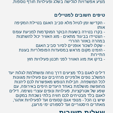
מציע אפשרויות לגלישה בשלג ופעילויות חורף נוספות.
טיפים חשובים למטיילים
- הקדישו זמן לטיול מלא סביב האגם בטיילת המקיפה
אותו
- בקרו בטירה בשעות הבוקר המוקדמות למניעת עומס
- הצטיידו בביגוד מתאים - מזג האוויר יכול להשתנות
במהרה באזור ההררי
- שקלו לשכור אופניים לסיור סביב האגם
- הזמינו מקום מראש במסעדות הפופולריות בעונת
התיירות
- בדקו את מזג האוויר לפני תכנון פעילויות חוץ
דילים לאגם בלד מציעים דרך נוחה ומשתלמת לגלות יעד
המשלב נופים אלפיניים מרהיבים עם פעילויות מגוונות
לכל המשפחה. חבילות הנופש מאפשרות לכם ליהנות
מחופשה מושלמת באחד היעדים היפים באירופה, עם
שפע של אטרקציות, פעילויות ונופים עוצרי נשימה. דילים
לאגם בלד מבטיחים לכם חוויה בלתי נשכחת במקום
שיש בו הכל - מנופי אגם קסומים ועד לפעילויות אתגר,
מאתרים היסטוריים ועד לספורט ימי מרענן.
שאלות תשובות