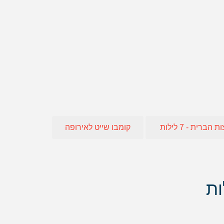
חו"ל
 אופיר טורס
אה
ברית - 7 לילות
קומבו שייט לאירופה