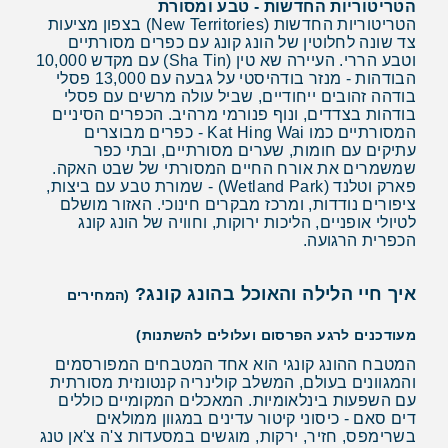
הטריטוריות החדשות - טבע ומסורת
הטריטוריות החדשות (New Territories) בצפון מציעות
צד שונה לחלוטין של הונג קונג עם כפרים מסורתיים
וטבע הררי. העיירה שא טין (Sha Tin) עם מקדש 10,000
הבודהות - מנזר בודהיסטי על גבעה עם 13,000 פסלי
בודהה זהובים ייחודיים, שביל עולה מרשים עם פסלי
בודהות בצדדים, ונוף פנורמי מרהיב. הכפרים הסיניים
המסורתיים כמו Kat Hing Wai - כפרים מבוצרים
עתיקים עם חומות, שערים מסורתיים, ובתי כפר
שמשמרים את אורח החיים המסורתי של שבט האקה.
פארק וטלנד (Wetland Park) - שמורת טבע עם ביצות,
ציפורים נודדות, ומרכז מבקרים חינוכי. האזור מושלם
לטיולי אופניים, הליכות ירוקות, וחוויה של הונג קונג
הכפרית הרגועה.
איך חיי הלילה והאוכל בהונג קונג?
(המחירים
מעודכנים לרגע הפרסום ועלולים להשתנות)
המטבח ההונג קונגי הוא אחד המטבחים המפורסמים
והמגוונים בעולם, המשלב קולינריה קנטונזית מסורתית
עם השפעות בינלאומיות. המאכלים המקומיים כוללים
דים סאם - כיסוני קיטור עדינים במגוון ממולאים
בשרימפס, חזיר, ירקות, מוגשים במסעדות צ'ה צ'אן טנג