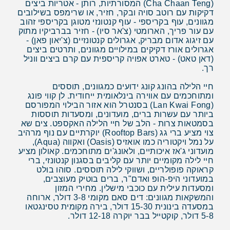
(Cha Chaan Teng) המסורתיות, רותן - אטריות ביצים
דקיקות עם רוטב סויה ובקר, חזיר, או שרימפס בשילובים
מגוונים, עוף בקריספי - עוף קנטונזי מטוגן בקריספי זהוב
עם עור פריך, הארומטי (צ'אר סיו) - חזיר בברביקיו מתוק
עם זיגוג אדום מבריק, אגרולים קנטונזיים (צ'יאון פאן) -
אגרולים אורז דקיקים במילויים מגוונים, ותרטים ביצים
(דאן טאט) - טארט אפויה קריספית עם קרם ביצים ווניל
רך.
חיי הלילה בהונג קונג ידועים כמגוונים, תוססים
ומתוחכמים עם אווירה בינלאומית ייחודית. לן קווי פונג
(Lan Kwai Fong) בסנטרל הוא אזור הבילוי המפורסם
ביותר עם עשרות ברים, מועדונים, ומסעדות תוססות
בסמטאות צרות - הלב של חיי הלילה האקספט. צים שא
צוי מציע ברי גג (Rooftop Bars) יוקרתיים עם נוף מרהיב
על נמל ויקטוריה כמו אואזיס (Oasis) ואקווה (Aqua),
מועדוני ג'אז איכותיים, ולאונג'ים מתוחכמים. קאולון מציע
חיי לילה מקומיים יותר עם קליבים בסגנון קנטונזי, ברי
קראוקה פופולריים, ושווקי לילה תוססים. סוהו בולט
במועדוני היפ-הופ ואדם"ר, ברים בוטיק מעוצבים,
ומסעדות עילית עם כוכבי מישלין. מחירי המזון
והמשקאות מגוונים: דים סאם מקומי 3-8 דולר, ארוחה
במסעדה בינונית 15-30 דולר, בירה מקומית טסינגטאו
5-8 דולר, קוקטייל בבר יוקרה 12-18 דולר.