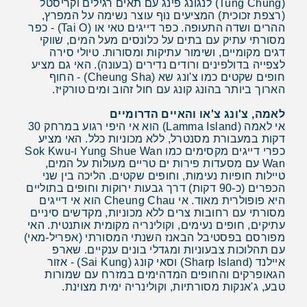
(Tung Chung) לנגונג פינג עם תאים רגילים וקריסטל
(רצפת זכוכית) המציעים נוף עוצר נשימה על המפרץ,
ההרים ושדה התעופה. כפר דייגים טאי או (Tai O) - כפר
מסורתי עתיק עם בתים על כלונסים מעל המים, שווקי
דגים מקומיים, ושימור עתיקות ומסורות. טיולי סירה
לצפייה בדולפינים ורודים נדירים (בעונה). האי גם מציע
חופים שקטים כמו צ'ונג שא (Cheung Sha) - החוף
הארוך ביותר בהונג קונג עם חול זהוב ומים טורקיז.
לאמה, צ'ונג צ'או והאיים הדרומיים
אי לאמה (Lamma Island) הוא אי היפי רגוע במרחק 30
דקות במעבורת מסנטרל, ללא מכוניות כלל. האי מציע
כפרי דייגים מקסימים כמו Yung Shue Wan ו-Sok Kwu
Wan עם מסעדות פירות ים טריים מעולות על המים,
טיילות חופיות נעימות, וחופים שקטים. הליכה בין שני
הכפרים (כ-90 דקות) דרך גבעות ירוקות וחופים בתוליים
היא פופולרית מאוד. אי Cheung Chau הוא אי דייגים
מסורתי עם רחובות צרים ללא מכוניות, מקדשים סיניים
עתיקים, חופים נעימים, וקולינריה מקומית אותנטית. האי
מפורסם בפסטיבל הבאנז השנתי המסורתי (אפריל-מאי)
עם תהלוכות צבעוניות ומגדלי בונים ענקיים. שארפ
איילנד (Sharp Island) וסאי קונג (Sai Kung) - אזור
הגאופרקים והחופים המדהימים במזרח עם שמורות
טבע, ג'אנקות מסורתיות, וקולינריה ימית מצוינת.