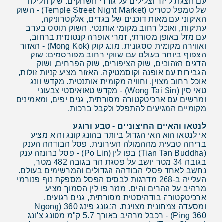
עם הצגת לייזר וצלילים על גורדי השחקים. שוק הלילה
של טמפל סטריט (Temple Street Night Market) - השוק
האיקוני עם מאות דוכנים של בגדים, אלקטרוניקה,
עתיקות, ואוכל רחוב מקומי אותנטי. השוק תוסס בערב
עם מזל באופן מסורתי, זמרי אופרה קנטונזית ברחוב,
ואווירה מקומית ססגונית. מונג קוק (Mong Kok) - האזור
הצפוף ביותר בעולם עם שווקי רחוב מפורסמים: שוק
הדגים הזהובים, שוק הציפורים, שוק הפרחים, ושוק
הגבירות עם אופנה וקוסמטיקה. האזור מציע קניות זולות,
אוכל רחוב מצוין, וחוויה מקומית אותנטית. מקדש וונג
טאי סין (Wong Tai Sin) - מקדש טאואיסטי צבעוני
ומרשים עם ארכיטקטורה מסורתית, גנים יפים, ומאמינים
מקומיים המגיעים להתפלל ולקבל ברכות.
לנטאו והאיים החיצוניים - טבע ורוגע
אי לנטאו הוא האי הגדול ביותר בהונג קונג והוא מציע
בריחה טבעית מההמולה העירונית. פסל הבודהה הענק
(Tian Tan Buddha) בפו לין (Po Lin) - פסל ברונזה ענק
בגובה 34 מטר יושב על פסגת הר בגובה 482 מטר,
נחשב לאחד פסלי הבודהה הגדולים והמרשימים בעולם.
העלייה ב-268 מדרגות לבסיס הפסל מספקת נוף פנורמי
מרהיב על ההרים והים. מנזר פו לין הסמוך מציע
ארכיטקטורה בודהיסטית מסורתית, גנים רגועים,
ומסעדה צמחונית מצוינת. הנגונג פינג 360 (Ngong
Ping 360) - רכבל מרהיב באורך 5.7 ק"מ מטונג צ'ונג