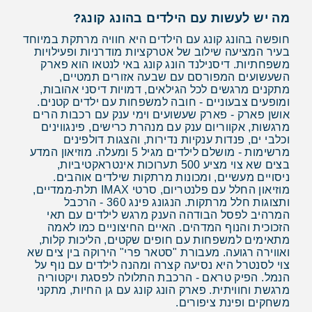
מה יש לעשות עם הילדים בהונג קונג?
חופשה בהונג קונג עם הילדים היא חוויה מרתקת במיוחד
בעיר המציעה שילוב של אטרקציות מודרניות ופעילויות
משפחתיות. דיסנילנד הונג קונג באי לנטאו הוא פארק
השעשועים המפורסם עם שבעה אזורים תמטיים,
מתקנים מרגשים לכל הגילאים, דמויות דיסני אהובות,
ומופעים צבעוניים - חובה למשפחות עם ילדים קטנים.
אושן פארק - פארק שעשועים וימי ענק עם רכבות הרים
מרגשות, אקווריום ענק עם מנהרת כרישים, פינגווינים
וכלבי ים, פנדות ענקיות נדירות, והצגות דולפינים
מרשימות - מושלם לילדים מגיל 5 ומעלה. מוזיאון המדע
בצים שא צוי מציע 500 תערוכות אינטראקטיביות,
ניסויים מעשיים, ומכונות מרתקות שילדים אוהבים.
מוזיאון החלל עם פלנטריום, סרטי IMAX תלת-ממדיים,
ותצוגות חלל מרתקות. הנגונג פינג 360 - הרכבל
המרהיב לפסל הבודהה הענק מרגש לילדים עם תאי
הזכוכית והנוף המדהים. האיים החיצוניים כמו לאמה
מתאימים למשפחות עם חופים שקטים, הליכות קלות,
ואווירה רגועה. מעבורת "סטאר פרי" הירוקה בין צים שא
צוי לסנטרל היא נסיעה קצרה ומהנה לילדים עם נוף על
הנמל. הפיק טראם - הרכבת התלולה לפסגת ויקטוריה
מרגשת וחוויתית. פארק הונג קונג עם גן החיות, מתקני
משחקים ופינת ציפורים.