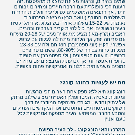
שמים בהירים, ונראות מצוינת לתצפית מהפסגות. זוהי
העונה הכי פופולרית עם הרבה תיירים ומחירים גבוהים
יותר, אך התנאים המושלמים לטיולי עיר והליכות הרריות
משתלמים. החורף (ינואר-מרץ) מביא טמפרטורות
נעימות של 15-22 מעלות, אוויר יבש וצלול, אידיאלי לסיור
בעיר ובשווקים, אך יכול להיות קריר בערבים ובהרים.
האביב (מרץ-מאי) מציע מזג אוויר נעים של 20-28 מעלות
עם פריחה יפה, אך הלחות מתחילה לעלות עם ערפל
אפשרי. הקיץ (יוני-ספטמבר) הוא חם ולח עם 28-33
מעלות, לחות גבוהה של 80-90%, וגשמים טרופיים
תכופים. זו עונת הטייפונים (יולי-ספטמבר) עם סופות
טרופיות אפשריות, אך גם עונת המבצעים עם מחירים
נמוכים משמעותית במלונות ואטרקציות פחות צפופות.
מה יש לעשות בהונג קונג?
הונג קונג היא ללא ספק אחת הערים הכי מרגשות
ומגוונות באסיה. המטרופולין האסייתי מציג שילוב מרתק
של עתיק וחדש - מגורדי השחקים המודרניים דרך
השווקים המסורתיים התוססים ועד המקדשים העתיקים
והטבע ההררי המפתיע. העיר מספקת אטרקציות לכל
טעם ועניין.
המרכז והאי הונג קונג - לב העיר הפועם