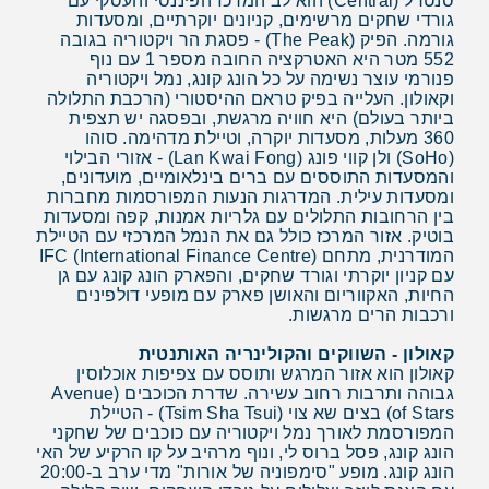
סנטרל (Central) הוא לב המרכז הפיננסי והעסקי עם
גורדי שחקים מרשימים, קניונים יוקרתיים, ומסעדות
גורמה. הפיק (The Peak) - פסגת הר ויקטוריה בגובה
552 מטר היא האטרקציה החובה מספר 1 עם נוף
פנורמי עוצר נשימה על כל הונג קונג, נמל ויקטוריה
וקאולון. העלייה בפיק טראם ההיסטורי (הרכבת התלולה
ביותר בעולם) היא חוויה מרגשת, ובפסגה יש תצפית
360 מעלות, מסעדות יוקרה, וטיילת מדהימה. סוהו
(SoHo) ולן קווי פונג (Lan Kwai Fong) - אזורי הבילוי
והמסעדות התוססים עם ברים בינלאומיים, מועדונים,
ומסעדות עילית. המדרגות הנעות המפורסמות מחברות
בין הרחובות התלולים עם גלריות אמנות, קפה ומסעדות
בוטיק. אזור המרכז כולל גם את הנמל המרכזי עם הטיילת
המודרנית, מתחם IFC (International Finance Centre)
עם קניון יוקרתי וגורד שחקים, והפארק הונג קונג עם גן
החיות, האקווריום והאושן פארק עם מופעי דולפינים
ורכבות הרים מרגשות.
קאולון - השווקים והקולינריה האותנטית
קאולון הוא אזור המרגש ותוסס עם צפיפות אוכלוסין
גבוהה ותרבות רחוב עשירה. שדרת הכוכבים (Avenue
of Stars) בצים שא צוי (Tsim Sha Tsui) - הטיילת
המפורסמת לאורך נמל ויקטוריה עם כוכבים של שחקני
הונג קונג, פסל ברוס לי, ונוף מרהיב על קו הרקיע של האי
הונג קונג. מופע "סימפוניה של אורות" מדי ערב ב-20:00