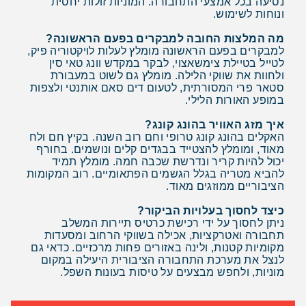
נסיעה בכל אמצעי התחבורה. המוניות זולות יחסית
ונוחות לשימוש.
מה המלצות החובה למבקרים בפעם הראשונה?
למבקרים בפעם הראשונה מומלץ לעלות לויקטוריה פיק,
לטייל בטיילת צימשאצוי, לבקר במקדש וונג טאי סין
ולחוות את שווקי הלילה. מומלץ גם לשוט במעבורת
סטאר פרי המסורתית, לטעום דים סאם אותנטי ולצפות
במופע האורות הלילי.
איך מזג האוויר בהונג קונג?
האקלים בהונג קונג טרופי וחם רוב השנה. בקיץ חם ולח
מאוד, ומומלץ להצטייד בבגדים קלים ונושמים. בחורף
יכול להיות קריר ונדרשת שכבה חמה. מומלץ תמיד
להביא מטריה בגלל הגשמים הפתאומיים. רוב המקומות
הציבוריים ממוזגים מאוד.
כיצד לחסוך בעלויות הביקור?
ניתן לחסוך על ידי רכישת כרטיס תיירות המשלב
תחבורה ואטרקציות, אכילה בשווקי הרחוב ומסעדות
מקומיות קטנות, ולינה באזורים פחות מרכזיים. כדאי גם
לנצל את מערכת התחבורה הציבורית היעילה במקום
מוניות, ולחפש מבצעים על טיסות בעונות השפל.