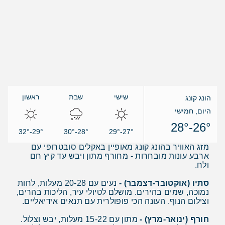
שישי
שבת
ראשון
הונג קונג
היום, חמישי
26°-28°
28°-30°
29°-32°
27°-29°
מזג האוויר בהונג קונג מאופיין באקלים סובטרופי עם
ארבע עונות מובחרות - מחורף מתון ויבש עד קיץ חם
ולח.
סתיו (אוקטובר-דצמבר) -
נעים עם 20-28 מעלות, לחות
נמוכה, שמים בהירים. מושלם לטיולי עיר, הליכות בהרים,
וצילום הנוף. העונה הכי פופולרית עם תנאים אידיאליים.
חורף (ינואר-מרץ) -
מתון עם 15-22 מעלות, יבש וצלול.