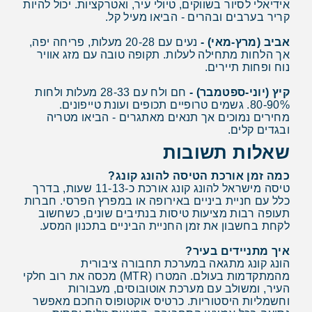
אידיאלי לסיור בשווקים, טיולי עיר, ואטרקציות. יכול להיות
קריר בערבים ובהרים - הביאו מעיל קל.
אביב (מרץ-מאי) -
נעים עם 20-28 מעלות, פריחה יפה,
אך הלחות מתחילה לעלות. תקופה טובה עם מזג אוויר
נוח ופחות תיירים.
קיץ (יוני-ספטמבר) -
חם ולח עם 28-33 מעלות ולחות
80-90%. גשמים טרופיים תכופים ועונת טייפונים.
מחירים נמוכים אך תנאים מאתגרים - הביאו מטריה
ובגדים קלים.
שאלות תשובות
כמה זמן אורכת הטיסה להונג קונג?
טיסה מישראל להונג קונג אורכת כ-11-13 שעות, בדרך
כלל עם חניית ביניים באירופה או במפרץ הפרסי. חברות
תעופה רבות מציעות טיסות בנתיבים שונים, כשחשוב
לקחת בחשבון את זמן החניית הביניים בתכנון המסע.
איך מתניידים בעיר?
הונג קונג מתגאה במערכת תחבורה ציבורית
מהמתקדמות בעולם. המטרו (MTR) מכסה את רוב חלקי
העיר, ומשולב עם מערכת אוטובוסים, מעבורות
וחשמליות היסטוריות. כרטיס אוקטופוס החכם מאפשר