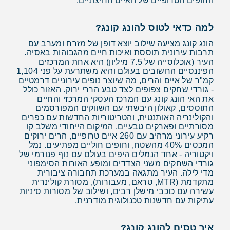
החופים הטרופיים של האיים החיצוניים.
למה כדאי לטוס להונג קונג?
הונג קונג מציעה שילוב יוצא דופן של מזרח ומערב עם
תרבות עירונית תוססת ואיכות חיים מהגבוהות באסיה.
העיר (אוכלוסייה של 7.5 מיליון) היא אחת המרכזים
הפיננסיים החשובים בעולם והיא משתרעת על פני 1,104
קמ"ר של איים והרים, מה שיוצר נופים עירוניים דרמטיים
- גורדי שחקים צפופים לצד טבע הררי ירוק. האזור כולל
את האי הונג קונג עם המרכז העסקי המרכזי והחיים
התוססים, קאולון היבשתי עם השווקים המפורסמים
והקולינריה האותנטית, והטריטוריות החדשות עם כפרים
מסורתיים ופארקים טבעיים. המיקום הייחודי משלב קו
רקיע עירוני מרהיב עם 260 איים טרופיים, הרים ירוקים
המכסים 40% מהשטח, וחופים חוליים מפתיעים. נמל
ויקטוריה - אחד הנמלים היפים בעולם עם נוף פנורמי של
גורדי השחקים משני הצדדים ומופע האורות הסימפוני
מדי לילה. העיר מתגאה במערכת תחבורה ציבורית
מתקדמת (MTR, טראם, מעבורות), מסורת קולינרית
עשירה עם כוכבי מישלן רבים, ושילוב של מסורות סיניות
עתיקות עם חדשנות טכנולוגית מודרנית.
איך טסים להונג קונג?