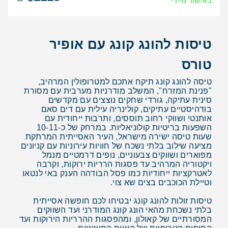
באישור מיידי
טיסות להונג קונג עם אופיר
טורס
טיסה להונג קונג תיקח אתכם למטרופולין המרהיב,
"פנינת המזרח", המשלב מודרניות מערבית עם מסורת
סינית עתיקה, גורדי שחקים נוצצים עם מקדשים
בודהיסטיים עתיקים, קולינריה עילית עם דים סאם
אותנטי ושווקי רחוב תוססים, ותרבות ייחודית עם
השפעות בריטיות קולוניאליות. במרחק של כ-10-11
שעות טיסה ישירה מישראל, העיר האסייתית המרתקת
מציעה שילוב בלתי נשכח של חוויות עירוניות עם קניונים
מפוארים ושווקים צבעוניים, נופים דרמטיים מנמל
ויקטוריה המרהיב עד פסגות הרריות ירוקות, וקרבה
לאטרקציות ייחודיות כמו פסל הבודהה הענק באי לנטאו
וטיילת הכוכבים בצים שא צוי.
טיסות זולות להונג קונג יבטיחו לכם חופשה אסייתית
בלתי נשכחת מהאי הונג קונג המודרני ועד השווקים
המסורתיים של קאולון, ומהפסגות ההרריות הירוקות ועד