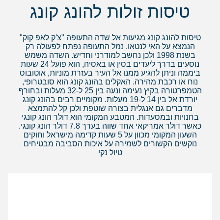
טיסות זולות להונג קונג
טיסות להונג קונג מגיעות אל שדה התעופה "צ'ק לאפ קוק"
הנמצא על האי לנטאו. נמל התעופה נפתח לפעולה רק
בשנת 1998 ולכן נחשב למודרני וחדיש. השדה משמש
נוסעים בדרך ליעדים בסין או באסיה, הוא פועל 24 שעות
ביממה וניתן להגיע ממנו אל העיר בעזרת מוניות, אוטובוס
נוח או רכבת מהירה. האקלים בהונג קונג הוא סובטרופי,
הטמפרטורה בקיץ נעימה ונעה בין 25 ל-32 מעלות ובחורף
יורדת אל בין 14 ל-19 מעלות. מקומיים רבים בהונג קונג
מדברים גם אנגלית בצורה שוטפת ולכן קל להתמצא
בחנויות ובמסעדות. המטבע המקומי הוא דולר הונג קונגי
כאשר דולר אמריקאי אחד שווה בערך 7.8 דולר הונג קונגי.
השעון המקומי מכוון על 5 שעות קדימה מישראל וחוקים
נוקשים הקשורים לשמירה על איכות הסביבה מבטיחים
טיול נקי