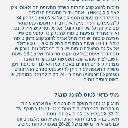
טיסות להונג קונג נוחתות בשדה התעופה הבינלאומי צ'ק
לאפ קוק (HKG) - אחד שדות התעופה הגדולים
והמתקדמים בעולם הממוקם על אי לנטאו במרחק 34
ק"מ ממרכז העיר. מישראל, חברות תעופה כמו קתאי
פסיפיק (הדגל של הונג קונג), אל על, טורקיש איירליינס,
ואייר אינדיה מציעות טיסות להונג קונג. קתאי פסיפיק
מציעה טיסות ישירות מתל אביב להונג קונג בזמן טיסה
של כ-10-11 שעות במחירים החל מ-800-1,200 דולר.
אל על גם מפעילה טיסות ישירות במסלול נוח. טורקיש
טסה דרך איסטנבול עם זמן טיסה כולל של 13-15 שעות.
חשוב לציין שהונג קונג משמשת גם כנקודת מעבר
מצוינת ליעדים אחרים באסיה כמו תאילנד, סינגפור ויפן.
משדה התעופה לעיר ניתן להגיע באקספרס האירפורט
(Airport Express) המהיר - 24 דקות למרכז, במוניות, או
באוטובוסים נוחים.
מתי כדאי לטוס להונג קונג?
הונג קונג נהנית מאקלים סובטרופי עם ארבע עונות
מובחרות. הטמפרטורות נעות מ-15-20°C בחורף ועד
28-33°C בקיץ עם לחות גבוהה. הסתיו
(אוקטובר-דצמבר) הוא תקופת השיא המומלצת ביותר
עם מזג אוויר מושלם של 20-28 מעלות, לחות נמוכה,