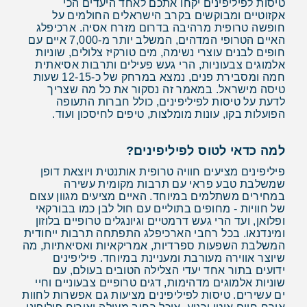
טיסות לפיליפינים יקחו אתכם לאחד היעדים הכי
אקזוטיים ומבוקשים בקרב הישראלים החולמים על
חופשה טרופית מרהיבה בדרום מזרח אסיה. ארכיפלג
האיים הטרופי המדהים, המשלב יותר מ-7,000 איים עם
חופים לבנים עוצרי נשימה, מים טורקיז צלולים, שוניות
אלמוגים צבעוניות, הרי געש פעילים ותרבות אסיאתית
חמה ומסבירת פנים, נמצא במרחק של כ-12-15 שעות
טיסה מישראל. במאמר זה נסקור את כל מה שצריך
לדעת על טיסות לפיליפינים, כולל חברות התעופה
הפועלות בקו, עונות מומלצות, טיפים לחיסכון ועוד.
למה כדאי לטוס לפיליפינים?
פיליפינים מציעים חוויה טרופית אותנטית ויוצאת דופן
שמשלבת טבע פראי עם תרבות מקומית עשירה
במחירים משתלמים במיוחד. האיים מציעים מגוון עצום
של חוויות - מחופים בתוליים עם חול לבן כמו בבורקאי
ופלואן, ועד הרי געש דרמטיים וגיונגלים טרופיים בלוזון
ומינדנאו. בכל רחבי הארכיפלג התפתחה תרבות ייחודית
המשלבת השפעות ספרדיות, אמריקאיות ואסיאתיות, מה
שיוצר אווירה מעורבת ומעניינת במיוחד. פיליפינים
ידועים בתור אחד יעדי הצלילה הטובים בעולם, עם
שוניות אלמוגים מדהימות, דגים טרופיים צבעוניים וחיי
ים עשירים. טיסות לפיליפינים מציעות גם אפשרות לחוות