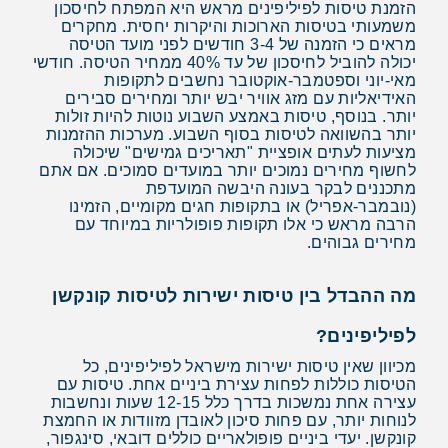
הזמנת טיסות לפיליפינים מראש היא המפתח לחיסכון
משמעותי בטיסות הארוכות והיקרות יחסית. מחקרים
מראים כי הזמנה של 3-4 חודשים לפני מועד הטיסה
יכולה להוביל לחיסכון של עד 40% ממחיר הטיסה. חודשי
מאי-יוני וספטמבר-אוקטובר נחשבים לתקופות
האידיאליות עם מזג אוויר יבש יותר ומחירים סבירים
יותר. בנוסף, טיסות באמצע השבוע נוטות להיות זולות
יותר בהשוואה לטיסות בסוף השבוע. מערכות ההזמנות
מציעות לעתים אופציית "תאריכים גמישים" שיכולה
לחשוף מחירים נמוכים יותר במועדים סמוכים. אם אתם
מתכננים לבקר בעונה היבשה המועדפת
(נובמבר-אפריל) או בתקופות חגים מקומיים, הזמינו
הרבה מראש כי אלו תקופות פופולריות במיוחד עם
מחירים גבוהים.
מה ההבדל בין טיסות ישירות לטיסות קונקשן
לפיליפינים?
מכיוון שאין טיסות ישירות מישראל לפיליפינים, כל
הטיסות כוללות לפחות עצירת ביניים אחת. טיסות עם
עצירה אחת נמשכות בדרך כלל 12-15 שעות ונחשבות
לנוחות יותר, עם פחות סיכון לאובדן מזוודות או החמצת
קונקשן. יעדי ביניים פופולאריים כוללים דובאי, סינגפור,