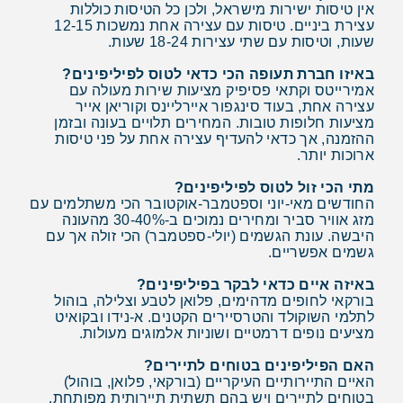
אין טיסות ישירות מישראל, ולכן כל הטיסות כוללות
עצירת ביניים. טיסות עם עצירה אחת נמשכות 12-15
שעות, וטיסות עם שתי עצירות 18-24 שעות.
באיזו חברת תעופה הכי כדאי לטוס לפיליפינים?
אמירייטס וקתאי פסיפיק מציעות שירות מעולה עם
עצירה אחת, בעוד סינגפור איירליינס וקוריאן אייר
מציעות חלופות טובות. המחירים תלויים בעונה ובזמן
ההזמנה, אך כדאי להעדיף עצירה אחת על פני טיסות
ארוכות יותר.
מתי הכי זול לטוס לפיליפינים?
החודשים מאי-יוני וספטמבר-אוקטובר הכי משתלמים עם
מזג אוויר סביר ומחירים נמוכים ב-30-40% מהעונה
היבשה. עונת הגשמים (יולי-ספטמבר) הכי זולה אך עם
גשמים אפשריים.
באיזה איים כדאי לבקר בפיליפינים?
בורקאי לחופים מדהימים, פלואן לטבע וצלילה, בוהול
לתלמי השוקולד והטרסיירים הקטנים. א-נידו ובקואיט
מציעים נופים דרמטיים ושוניות אלמוגים מעולות.
האם הפיליפינים בטוחים לתיירים?
האיים התיירותיים העיקריים (בורקאי, פלואן, בוהול)
בטוחים לתיירים ויש בהם תשתית תיירותית מפותחת.