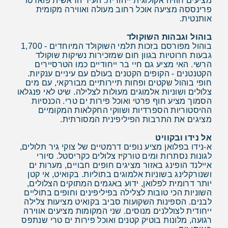
מציעים חוויה אקולוגית ייחודית. העיר הראשית פוארטו
פרינססה מציעה אוכל רחוב מעולה ואווירה מקומית
אותנטית.
בוהול וגבהות השוקולד
בוהול מפורסם בזכות תלמי השוקולד המיוחדים - 1,700
גבעות חרוטיות בגוון חום שמזכירות נשיקות שוקולד
הרשי. האי מציע גם חיי בר ייחודיים כמו הטרסיירים
הקטנטנים - הקופים הקטנים בעולם עם עיניים ענקיות.
חופי בוהול שקטים ופחות תיירותיים מבורקאי, עם מים
צלולים ושוניות אלמוגים מעולות לצלילה. שיט לאי פנגלאו
הסמוך מציע חוף פרטי ואוכל פירות ים טרי. הכנסיות
ההיסטוריות הספרדיות ושווקי החקלאות המקומיים
מציגים את התרבות הפיליפינית המסורתית.
אל נידו ובקוויט
א-נידו בפלואן מציע נופים דרמטיים של צוקי גיר תלולים,
לגונות נסתרות ומים טורקיז צלולים כקריסטל. סיורי
איילנד הופינג באזור מציגים חופים חבויים, מערות ים
ושנורקלינג בשוניות אלמוגים בתוליות. בקואיט, אי קטן
יותר דרומית לפלואן, ידוע באגמים המתוקים הצלולים,
השוניות הכי טובות לצלילה בפיליפינים וחופים בתוליים
לבנים. הספינות השקועות סביב בקואיט מציעות צלילה
ייחודית לצוללנים מנוסים. שני המקומות מציעים אווירה
רגועה, מלונות בוטיק קטנים ואוכל פירות ים טרי שנתפס