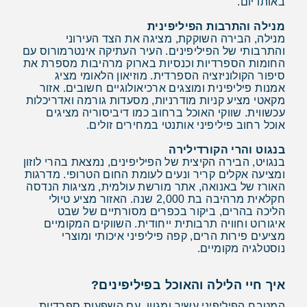
באותו יום.
מנילה והתרבות הפיליפינית
מנילה, הבירה השוקקת, מציגה את הצד העירוני
והתרבותי של הפיליפינים. העיר העתיקה אינטרמורוס עם
החומות הספרדיות וכנסיות בארוק מרהיבות מספרת את
סיפור הקולוניזציה הספרדית. מוזיאון הלאומי מציג
אמנות פיליפינית ומוצגים ארכיאולוגיים חשובים. אזור
מקאטי מציע קניות מודרניות, מסעדות גורמה ואדריכלות
עכשווית. שווקי האוכל ברחוב כמו דיביסוריה מציגים
אוכל רחוב פיליפיני אותנטי במחירים זולים.
בנגוט והרי הקורדילירה
בנגויט, הבירה הקיצית של הפיליפינים, נמצאת בהרי לוזון
ומציעה אקלים קריר ונעים לעומת החום הטרופי. מדרגות
האורז של באנואה, אתר מורשת עולמית, מציגות הנדסה
חקלאית מרהיבה בת 2,000 שנה. האזור מציע טיולי
הליכה בהרים, ביקור בכפרים מסורתיים של שבט
איגורוט וחוויה תרבותית ייחודית. השווקים המקומיים
מציעים פירות הרים, קפה פיליפיני איכותי ומוצרי
נוסטלגיה מקומיים.
איך חיי הלילה והאוכל בפיליפינים?
המטבח הפיליפיני עשיר ומגוון, עם השפעות ספרדיות,