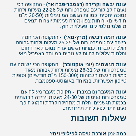
עונה יבשה וקרירה (דצמבר-פברואר) -
התקופה הכי
נעימה לביקור עם טמפרטורות של 22-28 מעלות ולחות
נמוכה יחסית. כמויות הגשם המינימליות (20-50 מ"מ
חודשיים) ורוחות צפון-מזרח נעימות יוצרות תנאים
מושלמים לטיולים ופעילויות חוץ.
עונה חמה ויבשה (מרץ-מאי) -
התקופה הכי חמה
בשנה עם טמפרטורות של 25-35 מעלות ולחות גבוהה
הולכת וגוברת. כמויות הגשם עדיין נמוכות אך החום
והלחות עלולים להיות לא נוחים במיוחד באפריל-מאי.
עונת הגשמים (יוני-אוקטובר) -
התקופה הכי גשומה עם
טמפרטורות של 26-31 מעלות ולחות גבוהה מאוד.
כמויות הגשם הגבוהות (150-300 מ"מ חודשיים) וסופות
טייפון אפשריות, במיוחד באוגוסט-ספטמבר.
עונת המעבר (נובמבר) -
תקופת מעבר מעולה עם
טמפרטורות נעימות של 24-30 מעלות וירידה הדרגתית
בכמות הגשמים. הלחות מתחילה לרדת והמזג הופך
נעים יותר לפעילויות תיירותיות.
שאלות תשובות
כמה זמן אורכת טיסה לפיליפינים?