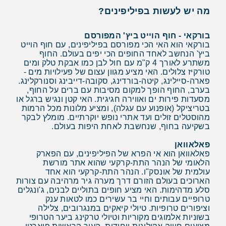
מה יש לעשות בפיליפינים?
בורקאי - חוף הוייט ביץ' המפורסם
בורקאי הוא האי הכי מפורסם בפיליפינים, עם חוף הוייט
ביץ' הנחשב לאחד החופים הכי יפים בעולם. החוף
משתרע לאורך 4 ק"מ עם חול לבן כמו אבקת טלק ומים
טורקיז צלולים. האי מציע מגוון עצום של פעילויות מים -
פארה-סיילינג, קיטה-בורדינג, סקובה-דייבינג וסנורקלינג.
בערב, החוף הופך למקום מסיבות עם ברים על החוף,
מסעדות פירות ים ואווירה חגיגית. האי קטן ונגיש ברגל או
בטריציקל (אופנוע עם עגלה), ומציע מלונות מכל הרמות
מהוסטלים זולים ועד אתרי נופש יוקרתיים. מומלץ לבקר
בשקיעה בחוף, שנחשבת לאחת היפות בעולם.
פאלאוואן
פאלאוואן הוא אי הפרא של הפיליפינים, עם הפארק
הלאומי של הנהר התת-קרקעי שהוא אתר מורשת
עולמית של אונסק"ו. הנהר התת-קרקעי הוא אחד
הארוכים בעולם הזורם דרך מערה גיר מרהיבה עם צורות
סלע מדהימות. האי מציע חופים בתוליים לבנים, ג'ונגלים
טרופיים עבותים וחיי בר עשירים כמו לטאות ענק
וציפורים טרופיות. טיולי קיאקים במנגרובים, צלילה
בשוניות אלמוגים מקוריות וטיולי טרקינג ביער הטרופי