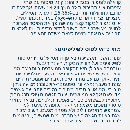
קוואלה לומפור, בנגקוק והונג קונג. טיסות עם שתי
עצירות או יותר יכולות להימשך 18-24 שעות, אך לעתים
קרובות הן זולות יותר בכ-25-35%. חלק מהמטיילים
מנצלים עצירות ארוכות (layover) במדינות כמו תאילנד
או סינגפור לביקור קצר, מה שהופך את הטיסה הארוכה
לחוויה מעשירה יותר. חשוב לבדוק מדיניות ויזה לארצות
הביניים אם אתם רוצים לצאת משדה התעופה.
מתי כדאי לטוס לפיליפינים?
עונות השנה משפיעות באופן דרמטי על מחירי טיסות
לפיליפינים ועל חווית הביקור. העונה היבשה
(נובמבר-אפריל) היא התקופה המועדפת ביותר עם מזג
אוויר יבש ושמשי, ים רגוע ותנאים מושלמים לפעילויות
ימיות - אך גם עם מחירי טיסות גבוהים ועומסי תיירים.
עונת המעבר (מאי-יוני וספטמבר-אוקטובר) מציעה איזון
טוב בין מזג אוויר סביר ומחירים נמוכים יותר, עם גשמים
מדי פעם אך לא ממושכים. עונת הגשמים (יולי-ספטמבר)
מאופיינת בגשמים כבדים ואפשרות לטייפונים, אך מחירי
טיסות נמוכים משמעותית - זו תקופה מתאימה למי
שמחפש מחירים זולים ולא מפחד מגשם. חשוב לזכור
שגם בעונת הגשמים יש הרבה ימים שמשיים, והגשמים
לרוב מתרחשים בשעות אחר הצהריים.