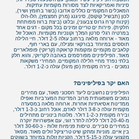
סיניות ואמריקאיות לצד מסורות מקומיות עתיקות.
המאכלים המקומיים כוללים אדובו (בשר בחומץ ושיר),
לכון (תבשיל קוקוס), סיניגנג (מרק חמצמץ), הלו-הלו
(קינוח קרח גרוס צבעוני), ובלוט (ביצת ברווז מפותחת
חלקית). פירות ים טריים זמינים בכל מקום - דגים אחד
במרטיה רגלי סרטן המלך וקונכיות מקומיות. האוכל זול
מאוד - ארוחה מלאה ברחוב עולה 2-5 דולר. חיי הלילה
תוססים במיוחד בבורקאי ומנילה, עם בארי חוף,
קלאבים מקומיים ומקומות קראוקה (קריוקי) פופולאריים
מאוד. הפיליפינים מפורסמים באהבה לקריוקי, והוא חלק
בלתי נפרד מחיי הלילה המקומיים. המחירי משקאות
נמוכים - בירה מקומית (סן מיגל) עולה כ-1-2 דולר.
האם יקר בפיליפינים?
הפיליפינים נחשבים ליעד חסכוני מאוד, עם מחירים
נמוכים משמעותית מרוב המדינות המערביות ואפילו
ממדינות אסיאתיות אחרות. ארוחה מלאה במסעדה
מקומית עולה כ-3-8 דולר לאדם, אוכל רחוב כ-1-3 דולר,
ובירה מקומית כ-1-2 דולר. מלונות בינוניים מתחילים
מ-20-40 דולר ללילה לחדר זוגי, עם אפשרויות יוקרה
במחירים סבירים. טיסות פנימיות זולות - כ-30-60 דולר
בין איים. מוניות ומתקן שיט טריציקל זולים מאוד. מסאז'
מקצועי עולה כ-5-15 דולר. הקניות זולות במיוחד בשווקים