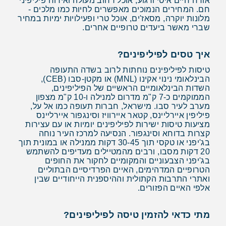
אורח חיים איטי ורגוע, אוכל רחוב מעולה ואירוח פיליפיני
חם. המחירים הנמוכים מאפשרים לחיות כמו מלכים -
מלונות יוקרה, מסאז'ים, אוכל טרי ופעילויות ימיות במחיר
שברי מאשר ביעדים טרופיים אחרים.
איך טסים לפיליפינים?
טיסות לפיליפינים נוחתות לרוב בשדה התעופה
הבינלאומי נינוי אקינו (MNL) או מקטן-סבו (CEB),
השדות הבינלאומיים הראשיים של הפיליפינים,
הממוקמים כ-7 ק"מ מדרום למנילה ו-10 ק"מ מצפון
מערב לעיר סבו. מישראל, חברות תעופה כמו אל על,
פיליפין איירליינס, קטאר איירוויז וסינגפור איירליינס
מציעות טיסות ישירות לפיליפינים יומיות או עם עצירות
קצרות בדוחא וסינגפור. הנסיעה למרכז העיר נוחה
בג'יפני או טקסי תוך 30-45 דקות ממנילה או במונית תוך
20 דקות מסבו, ורבים מהמטיילים מעדיפים להשתמש
בג'יפני הצבעוניים והמקומיים לחקור את החופים
הטרופיים המדהימים, האיים הפרדיסיים הבתוליים
ואתרי התרבות הקתולית וההיספנית הייחודיים שבין
אלפי האיים הפזורים.
מתי כדאי להזמין טיסה לפיליפינים?