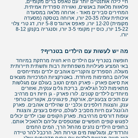
חיי לילה אותנטיים יותר עם טאפס ברים מקומיים,
פלאזות מלאות באנשים, ואווירה ספרדית אמיתית.
המחירים סבירים מאוד - ארוחה מלאה במסעדה
איכותית עולה 20-35 יורו, ארוחה בטסקה (מסעדה
מקומית) 12-20 יורו, פאפס ארוגדס 5-8 יורו, דג טרי צלוי
15-22 יורו, כוס יין מקומי 3-5 יורו, וסנגריה בקנקן 8-12
יורו.
מה יש לעשות עם הילדים בטנריף?
חופשה בטנריף עם הילדים היא חוויה מרתקת במיוחד
באי המציע פעילויות משפחתיות רבות ותשתית תיירותית
מעולה. הספרדים והקנריים אוהבים ילדים ומתייחסים
אליהם בחמימות מיוחדת. באטרקציות המרכזיות מוצאים
את סיאם פארק - פארק המים הטוב בעולם עם מגלשות
מתאימות לכל הגילאים, בריכת גלים ענקית, ואזורים
מיוחדים לילדים קטנים. לורו פארק - גן חיות וים מרהיב
עם תוכים צבעוניים, אורקות, פינגווינים, אקווריום טרופי
ענק, והצגות דולפינים וכלבי ים שהילדים אוהבים. פארק
הג'ונגל עם חיות מסביב לעולם, טיפוס בעצים, והצגות
עופות דורסים מרהיבות. פארק הקופים שבו ילדים יכולים
לפגוש קופים חופשיים שמטפסים עליהם ולהאכיל אותם.
בחופים הילדים נהנים מהחול הרך, המים החמים
והרדודים, ומגלשות מים וטירות חול. הרכבל להר טיידה