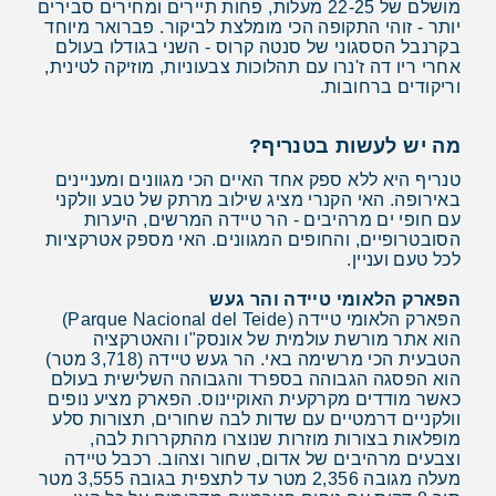
מושלם של 22-25 מעלות, פחות תיירים ומחירים סבירים
יותר - זוהי התקופה הכי מומלצת לביקור. פברואר מיוחד
בקרנבל הססגוני של סנטה קרוס - השני בגודלו בעולם
אחרי ריו דה ז'נרו עם תהלוכות צבעוניות, מוזיקה לטינית,
וריקודים ברחובות.
מה יש לעשות בטנריף?
טנריף היא ללא ספק אחד האיים הכי מגוונים ומעניינים
באירופה. האי הקנרי מציג שילוב מרתק של טבע וולקני
עם חופי ים מרהיבים - הר טיידה המרשים, היערות
הסובטרופיים, והחופים המגוונים. האי מספק אטרקציות
לכל טעם ועניין.
הפארק הלאומי טיידה והר געש
הפארק הלאומי טיידה (Parque Nacional del Teide)
הוא אתר מורשת עולמית של אונסק"ו והאטרקציה
הטבעית הכי מרשימה באי. הר געש טיידה (3,718 מטר)
הוא הפסגה הגבוהה בספרד והגבוהה השלישית בעולם
כאשר מודדים מקרקעית האוקיינוס. הפארק מציע נופים
וולקניים דרמטיים עם שדות לבה שחורים, תצורות סלע
מופלאות בצורות מוזרות שנוצרו מהתקררות לבה,
וצבעים מרהיבים של אדום, שחור וצהוב. רכבל טיידה
מעלה מגובה 2,356 מטר עד לתצפית בגובה 3,555 מטר