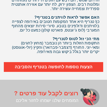
הדרום שמשי, חם ויבש עם חופים תיירותיים מפותחים
ומלונות רבים. הצפון ירוק, לח יותר עם אווירה אותנטית
ספרדית וצמחייה עשירה יותר.
האם אפשר לראות לוויתנים בטנריף?
כן! טנריף היא אחד המקומות הטובים באירופה לצפייה
בלוויתנים ודולפינים בטבע. סיורי סירות יוצאים מהחוף
המערבי (לוס ג'יגנטס, פוארטו קולון) כמעט כל יום.
מתי הכי זול לטוס לטנריף?
התקופות הזולות ביותר הן נובמבר (מחוץ לחגים)
ומאי-יוני. החורף (דצמבר-פברואר) והקיץ (יולי-אוגוסט)
יקרים יותר בגלל ביקוש גבוה מאירופה.
הצעות נוספות לחופשה בטנריף והסביבה
רוצים לקבל עוד פרטים ?
המומחים שלנו ישמחו לחזור אליכם