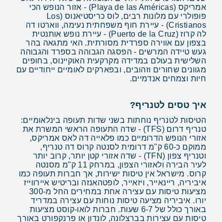
אמריקס (Playa de las Américas) - אזור הנופש הכי
פופולרי עם מלונות רבים, לוס כריסטיאנוס (Los
Cristianos) - עיירת חוף משפחתית נעימה, ווארטו דה
לה קרוז (Puerto de la Cruz) - עיירת נופש אותנטית
בצפון עם אווירה ספרדית מסורתית. האי מתגאה בהר
געש טיידה המרשים - הפסגה הגבוהה בספרד והגבוהה
השלישית בעולם במדידה מקרקעית האוקיינוס, בחופים
מגוונים שחורים וזהובים, ובפארקים לאומיים ייחודיים עם
חיות וצמחים אנדמיים.
איך טסים לטנריף?
הטיסות לטנריף נוחתות בשני שדות תעופה בינלאומיים:
טנריף דרום (TFS) - שדה התעופה הראשי המשרת את
אזורי הנופש הדרומיים כמו פלאייה דה לאס אמריקס,
ממוקם כ-60 ק"מ דרומית לסנטה קרוס דה טנריף,
וטנריף צפון (TFN) - שדה אזורי קטן יותר, קרוב יותר
לעיר הבירה ולאזורי הצפון, במרחק 11 ק"מ מסנטה
קרוס. מישראל אין טיסות ישירות, אך חברות תעופה כמו
איביריה, ריינאייר, ויזאייר, לופטהאנזה ובריטיש איירווייז
מציעות טיסות עם עצירה אחת במחירים החל מ-300
יורו. איביריה מציעה טיסות נוחות עם עצירה במדריד
באורך כולל של 6-7 שעות. חברות לואו-קוסט מציעות
טיסות עם עצירות בברצלונה, לונדון או פרנקפורט באורך