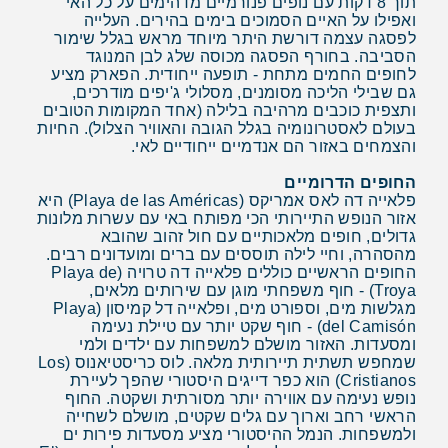
תוך 8 דקות עם נופים פנורמיים מדהימים על כל האי
ואפילו על האיים הסמוכים בימים בהירים. העלייה
לפסגה עצמה דורשת היתר מיוחד מראש בגלל שימור
הסביבה. בחורף הפסגה מכוסה שלג לבן המנוגד
לחופים החמים מתחת - תופעה ייחודית. הפארק מציע
גם שבילי הליכה מסומנים, מסלולי ג'יפים מודרכים,
ותצפית כוכבים מרהיבה בלילה (אחד המקומות הטובים
בעולם לאסטרונומיה בגלל הגובה והאוויר הצלול). החיות
והצמחים באזור הם אנדמיים ייחודיים לאי.
החופים הדרומיים
פלאייה דה לאס אמריקס (Playa de las Américas) היא
אזור הנופש התיירותי הכי מפותח באי עם עשרות מלונות
גדולים, חופים מלאכותיים עם חול זהוב שהובא
מהסהרה, וחיי לילה תוססים עם ברים ומועדונים רבים.
החופים הראשיים כוללים פלאייה דה טרויה (Playa de
Troya) - חוף משפחתי מוגן עם שירותים מלאים,
מגלשות מים, וספורט מים, ופלאייה דל קמיסון (Playa
del Camisón) - חוף שקט יותר עם טיילת נעימה
ומסעדות. האזור מושלם למשפחות עם ילדים ולמי
שמחפש תשתית תיירותית מלאה. לוס כריסטיאנוס (Los
Cristianos) הוא כפר דייגים היסטורי שהפך לעיירת
נופש נעימה עם אווירה יותר מסורתית ושקטה. החוף
הראשי רחב וארוך עם גלים שקטים, מושלם לשחייה
ולמשפחות. הנמל ההיסטורי מציע מסעדות פירות ים