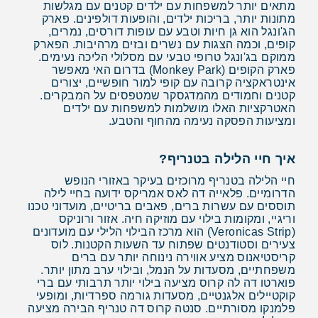
מתאים יותר למשפחות עם ילדים קטנים עם מגלשות
מתונות יותר, בריכות ילדים, והופעות דולפינים. פארק
הג'ונגל הוא גן חיות וטבע עם עופות דורסים, נמרים,
קופים, וכמה הצגות עם נשרים ובזים מרהיבות. הפארק
ממוקם בג'ונגל טרופי טבעי עם מסלולי הליכה נעימים.
פארק הקופים (Monkey Park) בדרום האי מאפשר
אינטראקציה קרובה עם קופי למור חופשיים, יצורים
קטנים וחמודים מהמדגסקר שמטפסים על המבקרים.
האטרקציות האלו מושלמות למשפחות עם ילדים
ומציעות הפסקה נעימה מהחוף והטבע.
איך חיי הלילה בטנריף?
חיי הלילה בטנריף מרוכזים בעיקר באזורי הנופש
הדרומיים. פלאייה דה לאס אמריקס ידועה בחיי לילה
תוססים עם עשרות ברים, פאבים בריטיים, מועדוני טכנו
וריגיי, ומקומות בילוי עם מוזיקה חיה. אזור ורוניקס
(Veronicas Strip) הוא מרכז הבילוי הלילי עם מועדונים
צעירים וסטודנטים שפתוח עד השעות הקטנות. לוס
קריסטיאנוס מציע אווירה נינוחה יותר עם ברים
משפחתיים, מסעדות על הנמל, ובילוי ערב מתון יותר.
פוארטו דה לה קרוס מציעה בילוי יותר תרבותי עם ברי
קוקטיילים אלגנטיים, מסעדות גורמה ספרדיות, ומופעי
פלמנקו מסורתיים. סנטה קרוס דה טנריף הבירה מציעה