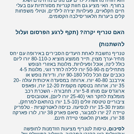
הוא חוויה מרגשת לילדים עם נופים מדהימים ושלג
בחורף. האי מציע גם חוות קנריות מסורתיות עם בעלי
חיים חקלאיים, פעילויות יצירה לילדים, וטיולי משפחות
קלים ביערות הלאוריסילבה הקסומים.
האם טנריף יקרה? (תקף לרגע הפרסום ועלול
להשתנות)
טנריף נחשבת לאחת היעדים הסבירים באירופה עם יחס
מחיר-ערך מצוין. תייר ממוצע מוציא כ-80-110 יורו ליום
כולל לינה, אוכל ופעילויות. מלונות באזורי הנופש
מתחילים מ-50-90 יורו ללילה לחדר זוגי, מלונות 4-5
כוכבים עם הכל כלול 90-180 יורו, ודירות נופש או
אירבנב 40-80 יורו. ארוחה במסעדה איכותית עולה 20-
35 יורו, ארוחה בטסקה מקומית 12-20 יורו, ופאפס
ארוגדס עם מוחו 5-8 יורו. תחבורה - השכרת רכב
מומלצת לחקר האי (25-40 יורו ליום), אוטובוסים
ציבוריים טיטסה זולים (1.5-10 יורו בהתאם למרחק),
ומונית 15-30 יורו לנסיעה. כניסה לאטרקציות - טלפריק
טיידה 27 יורו למבוגר, סיאם פארק 38 יורו, לורו פארקה
38 יורו, ופארק הלאומי טיידה חינם.
לסיכום,
טיסות לטנריף מציעות הזדמנות לחופשה