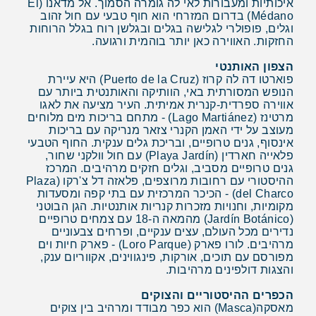
איכותיות ומעבורות לאי לה גומרה הסמוך. אל מדאנו (El
Médano) בדרום המזרחי הוא חוף טבעי עם חול זהוב
וגלים, פופולרי לגלישה בגלים ובגלשן רוח בגלל הרוחות
החזקות. האווירה כאן יותר בוהמית ורגועה.
הצפון האותנטי
פוארטו דה לה קרוז (Puerto de la Cruz) היא עיירת
הנופש המסורתית באי, הוותיקה והאותנטית ביותר עם
אווירה ספרדית-קנרית אמיתית. העיר מציעה את לאגו
מרטינז (Lago Martiánez) - מתחם בריכות מים מלוחים
מעוצב על ידי האמן הקנרי צזאר מנריקה עם בריכות
אינסוף, גנים טרופיים, ובריכת גלים ענקית. החוף הטבעי
פלאייה חארדין (Playa Jardín) עם חול וולקני שחור,
גנים טרופיים מסביב, וגלים חזקים מרהיבים. המרכז
ההיסטורי עם רחובות מרוצפים, פלאזה דל צ'רקו (Plaza
del Charco) - הכיכר המרכזית עם בתי קפה ומסעדות
מקומיות, וחנויות מזכרות קנריות אותנטיות. הגן הבוטני
(Jardín Botánico) מהמאה ה-18 עם צמחים טרופיים
נדירים מכל העולם, עצים ענקיים, ופרחים צבעוניים
מרהיבים. לורו פארק (Loro Parque) - פארק חיות וים
מפורסם עם תוכים, אורקות, פינגווינים, אקווריום ענק,
והצגות דולפינים מרהיבות.
הכפרים ההיסטוריים והצוקים
מאסקה(Masca) הוא כפר מבודד ומרהיב בין צוקים