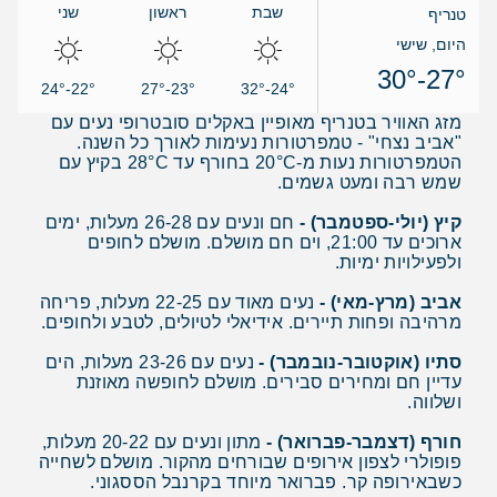
שבת
ראשון
שני
טנריף
היום, שישי
27°-30°
22°-24°
23°-27°
24°-32°
מזג האוויר בטנריף מאופיין באקלים סובטרופי נעים עם
"אביב נצחי" - טמפרטורות נעימות לאורך כל השנה.
הטמפרטורות נעות מ-20°C בחורף עד 28°C בקיץ עם
שמש רבה ומעט גשמים.
קיץ (יולי-ספטמבר) -
חם ונעים עם 26-28 מעלות, ימים
ארוכים עד 21:00, וים חם מושלם. מושלם לחופים
ולפעילויות ימיות.
אביב (מרץ-מאי) -
נעים מאוד עם 22-25 מעלות, פריחה
מרהיבה ופחות תיירים. אידיאלי לטיולים, לטבע ולחופים.
סתיו (אוקטובר-נובמבר) -
נעים עם 23-26 מעלות, הים
עדיין חם ומחירים סבירים. מושלם לחופשה מאוזנת
ושלווה.
חורף (דצמבר-פברואר) -
מתון ונעים עם 20-22 מעלות,
פופולרי לצפון אירופים שבורחים מהקור. מושלם לשחייה
כשבאירופה קר. פברואר מיוחד בקרנבל הססגוני.