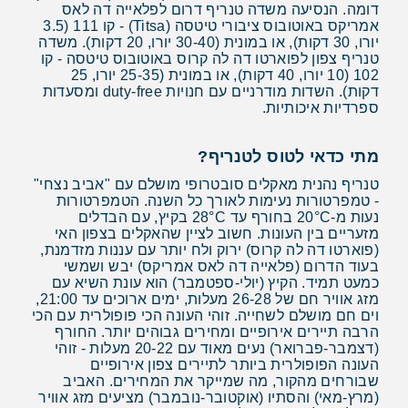
דומה. הנסיעה משדה טנריף דרום לפלאייה דה לאס
אמריקס באוטובוס ציבורי טיטסה (Titsa) - קו 111 (3.5
יורו, 30 דקות), או במונית (30-40 יורו, 20 דקות). משדה
טנריף צפון לפוארטו דה לה קרוס באוטובוס טיטסה - קו
102 (10 יורו, 40 דקות), או במונית (25-35 יורו, 25
דקות). השדות מודרניים עם חנויות duty-free ומסעדות
ספרדיות איכותיות.
מתי כדאי לטוס לטנריף?
טנריף נהנית מאקלים סובטרופי מושלם עם "אביב נצחי"
- טמפרטורות נעימות לאורך כל השנה. הטמפרטורות
נעות מ-20°C בחורף עד 28°C בקיץ, עם הבדלים
מזעריים בין העונות. חשוב לציין שהאקלים בצפון האי
(פוארטו דה לה קרוס) ירוק ולח יותר עם עננות מזדמנת,
בעוד הדרום (פלאייה דה לאס אמריקס) יבש ושמשי
כמעט תמיד. הקיץ (יולי-ספטמבר) הוא עונת השיא עם
מזג אוויר חם של 26-28 מעלות, ימים ארוכים עד 21:00,
וים חם מושלם לשחייה. זוהי העונה הכי פופולרית עם הכי
הרבה תיירים אירופיים ומחירים גבוהים יותר. החורף
(דצמבר-פברואר) נעים מאוד עם 20-22 מעלות - זוהי
העונה הפופולרית ביותר לתיירים צפון אירופיים
שבורחים מהקור, מה שמייקר את המחירים. האביב
(מרץ-מאי) והסתיו (אוקטובר-נובמבר) מציעים מזג אוויר