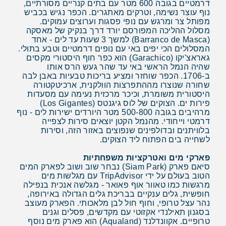
דרמטיים בגובה 600 מטר עם בתים קנריים מסורתיים,
נוף עוצר נשימה, וטרקים מאתגרים. הכפר נגיש בכביש
מפותל צר ומרגש עם נופי פסגות וערוצים עמוקים.
מסלול ההליכה המפורסם יורד דרך בנקיק של מאסקה
(Barranco de Masca) למשך 3 שעות עד לים - אחד
המסלולים הכי יפים באי עם נופים דרמטיים וטבע בתולי.
גאראצ'יקו (Garachico) הוא כפר חוף היסטורי מקסים
שהיה הנמל הראשי באי עד שהר געש הרס אותו
ב-1706. הכפר שוחזר ומציע בריכות טבעיות באבן לבה
שחורה שנוצרו מההתפרצות הוולקנית, ארכיטקטורה
היסטורית משומרת, וכיכר מרכזית נעימה עם מסעדות
פירות ים. הצוקים של לוס גיגנטס (Los Gigantes)
מרהיבים בגובה 500-800 מטר היורדים ישירות לים - נוף
דרמטי וייחודי. מהנמל הקטן יוצאים סירות לצפייה
בלוויתנים ובדולפינים שנפוצים באזור הזה, וסירות
לשחייה בים הפתוח ליד הצוקים.
פארקי מים ואטרקציות משפחתיות
סיאם פארק (Siam Park) נבחר שוב ושוב לפארק המים
הטוב בעולם על ידי TripAdvisor עם מגלשות מים
מרגשות כמו טאוור אוף פאואר - מגלשה אנכית בנפילה
חופשית, גלים ענקיים בבריכת גלים הגדולה באירופה,
נהר עצל טרופי, וחוף חול לבן מלאכותי. הפארק מעוצב
בסגנון תאילנדי אקזוטי עם מקדשים, פסלים וגנים
טרופיים. אקוונדלנד (Aqualand) הוא פארק מים נוסף