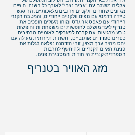
אידיאלית באי הקנרי המרהיב. השילוב המושלם של
אקלים מושלם עם "אביב נצחי" לאורך כל השנה, חופים
מגוונים שחורים וולקניים וזהובים מלאכותיים, הר געש
טיידה דרמטי עם נופים וולקניים ייחודיים, והמטבח הקנרי
הייחודי עם פאפס ארוגדס ומוחו מעולים הופכים את
טנריף ליעד מושלם לחופשות ים משפחתיות וחופשות
טבע מרגיעות. עם קרבה לפארקים לאומיים מרהיבים,
כפרים ספרדיים אותנטיים, ותשתית תיירותית מעולה עם
יחס מחיר-ערך מצוין, זוהי הזדמנה נפלאה לגלות את
פנינת האיים הקנריים ולהיחשף לתרבות
הספרדית-קנרית הייחודית והמסבירת פנים.
מזג האוויר בטנריף