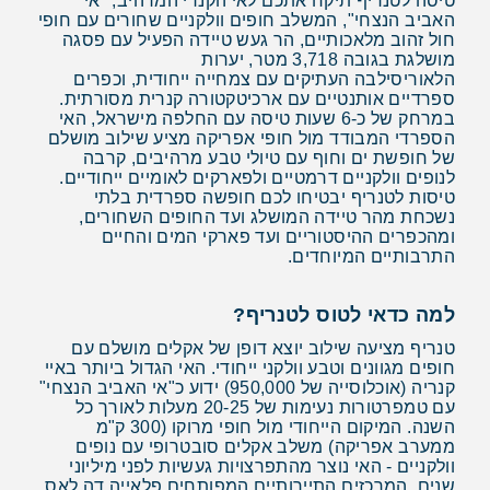
טיסה לטנריף תיקח אתכם לאי הקנרי המרהיב, "אי
האביב הנצחי", המשלב חופים וולקניים שחורים עם חופי
חול זהוב מלאכותיים, הר געש טיידה הפעיל עם פסגה
מושלגת בגובה 3,718 מטר, יערות
הלאוריסילבה העתיקים עם צמחייה ייחודית, וכפרים
ספרדיים אותנטיים עם ארכיטקטורה קנרית מסורתית.
במרחק של כ-6 שעות טיסה עם החלפה מישראל, האי
הספרדי המבודד מול חופי אפריקה מציע שילוב מושלם
של חופשת ים וחוף עם טיולי טבע מרהיבים, קרבה
לנופים וולקניים דרמטיים ולפארקים לאומיים ייחודיים.
טיסות לטנריף יבטיחו לכם חופשה ספרדית בלתי
נשכחת מהר טיידה המושלג ועד החופים השחורים,
ומהכפרים ההיסטוריים ועד פארקי המים והחיים
התרבותיים המיוחדים.
למה כדאי לטוס לטנריף?
טנריף מציעה שילוב יוצא דופן של אקלים מושלם עם
חופים מגוונים וטבע וולקני ייחודי. האי הגדול ביותר באיי
קנריה (אוכלוסייה של 950,000) ידוע כ"אי האביב הנצחי"
עם טמפרטורות נעימות של 20-25 מעלות לאורך כל
השנה. המיקום הייחודי מול חופי מרוקו (300 ק"מ
ממערב אפריקה) משלב אקלים סובטרופי עם נופים
וולקניים - האי נוצר מהתפרצויות געשיות לפני מיליוני
שנים. המרכזים התיירותיים המפותחים פלאייה דה לאס