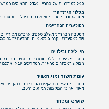
סמל למודרניות של בחריין, מגדלי התאומים המרשימים שהושלמו ב-2008 מציעים תצפי
מסלול הגרנד פרי
אתר ספורט מוטורי מהמתקדמים בעולם, המארח את מרוצי הפורמולה 1. הביקור כולל סיור במתחם המרוצי
הקולינריה הבחריינית
המטבח הבחרייני משלב טעמים ערביים מסורתיים ע
ועד למסעדות יוקרה בינלאומיות. המדינה ידועה במ
חיי לילה ובילויים
בחריין מציעה חיי לילה תוססים ופתוחים יחסית למ
מבוקש למבקרים מהאזור. המדריכים יובילו אתכם למ
עונות השנה ומזג האוויר
בחריין מתאפיינת באקלים מדברי חם. התקופה האידי
מאוד, אך כל המקומות ממוזגים היטב.
שופינג ומסחר
בחריין מציעה חוויות קניות מגוונות, החל משווקים 