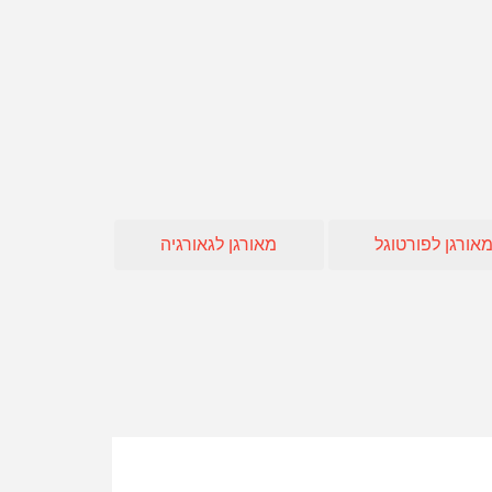
חו"ל
 אופיר טורס
אה
אורגן לפורטוגל
מאורגן לגאורגיה