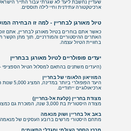
שעדיין נחשבת ליעד לא שגרתי עבור התייר הישרא
ארכיטקטורה עתידנית וחיי לילה תוססים.
טיול מאורגן לבחריין - למה זו הבחירה המ
כאשר אתם בוחרים בטיול מאורגן לבחריין, אתם זוכ
האתרים ההיסטוריים והמודרניים, תוך מתן הקשר ת
בחוויית הטיול עצמה.
יעדים פופולריים לטיול מאורגן בבחריין
(היעדים משתנים בהתאם למסלול הטיול הספציפי -
המוזיאון הלאומי של בחריין
ארכיאולוגיים ייחודיים.
מצודת בחריין (קלעת אל-בחריין)
מצודה היסטורית בת 3,000 שנה, המוכרת גם כמצודה הפורטוגזית. כיום משמשת כמוזיאון המספר את סיפורה העשיר של המדינה ומיקומה האסטרטגי.
באב אל בחריין ושוק מנאמה
מתחם היסטורי מרשים ברובע העסקים של מנאמה, המו
מרכז הסחר העולמי ומגדלי התאומים