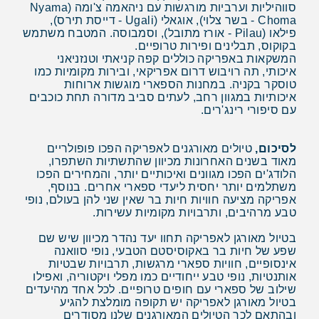
סווהיליות וערביות מורגשות עם ניהאמה צ'ומה (Nyama
Choma - בשר צלוי), אוגאלי (Ugali - דייסת תירס),
פילאו (Pilau - אורז מתובל), וסמבוסה. המטבח משתמש
בקוקוס, תבלינים ופירות טרופיים.
המשקאות באפריקה כוללים קפה קניאתי וטנזניאני
איכותי, תה רויבוש דרום אפריקאי, ובירות מקומיות כמו
טוסקר בקניה. במחנות הספארי מוגשות ארוחות
איכותיות במגוון רחב, לעתים סביב מדורה תחת כוכבים
עם סיפורי רינג'רים.
לסיכום,
טיולים מאורגנים לאפריקה הפכו פופולריים
מאוד בשנים האחרונות מכיוון שהתשתיות השתפרו,
הלודג'ים הפכו מגוונים ואיכותיים יותר, והמחירים הפכו
משתלמים יותר יחסית ליעדי ספארי אחרים. בנוסף,
אפריקה מציעה חוויות חיות בר שאין שני להן בעולם, נופי
טבע מרהיבים, ותרבויות מקומיות עשירות.
בטיול מאורגן לאפריקה תחוו יעד נהדר מכיוון שיש שם
שפע של חיות בר באקוסיסטם הטבעי, נופי סוואנה
אינסופיים, חוויות ספארי מרגשות, תרבויות שבטיות
אותנטיות, נופי טבע ייחודיים כמו מפלי ויקטוריה, ואפילו
שילוב של ספארי עם חופים טרופיים. לכל אחד מהיעדים
בטיול מאורגן לאפריקה יש תקופה מומלצת להגיע
ובהתאם לכך הטיולים המאורגנים שלנו מסודרים