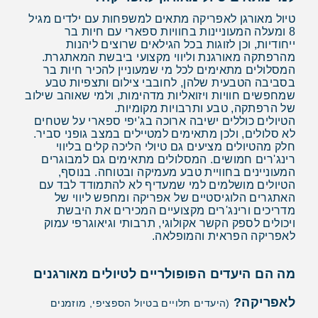
טיול מאורגן לאפריקה מתאים למשפחות עם ילדים מגיל
8 ומעלה המעוניינות בחוויות ספארי עם חיות בר
ייחודיות, וכן לזוגות בכל הגילאים שרוצים ליהנות
מהרפתקה מאורגנת וליווי מקצועי ביבשת המאתגרת.
המסלולים מתאימים לכל מי שמעוניין להכיר חיות בר
בסביבה הטבעית שלהן, לחובבי צילום ותצפיות טבע
שמחפשים חוויות ויזואליות מדהימות, ולמי שאוהב שילוב
של הרפתקה, טבע ותרבויות מקומיות.
הטיולים כוללים ישיבה ארוכה בג'יפי ספארי על שטחים
לא סלולים, ולכן מתאימים למטיילים במצב גופני סביר.
חלק מהטיולים מציעים גם טיולי הליכה קלים בליווי
רינג'רים חמושים. המסלולים מתאימים גם למבוגרים
המעוניינים בחוויית טבע מעמיקה ובטוחה. בנוסף,
הטיולים מושלמים למי שמעדיף לא להתמודד לבד עם
האתגרים הלוגיסטיים של אפריקה ומחפש ליווי של
מדריכים ורינג'רים מקצועיים המכירים את היבשת
ויכולים לספק הקשר אקולוגי, תרבותי וגיאוגרפי עמוק
לאפריקה הפראית והמופלאה.
מה הם היעדים הפופולריים לטיולים מאורגנים
לאפריקה?
(היעדים תלויים בטיול הספציפי, מוזמנים