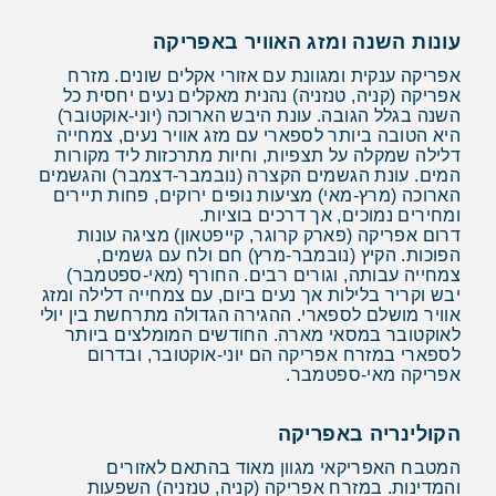
עונות השנה ומזג האוויר באפריקה
אפריקה ענקית ומגוונת עם אזורי אקלים שונים. מזרח
אפריקה (קניה, טנזניה) נהנית מאקלים נעים יחסית כל
השנה בגלל הגובה. עונת היבש הארוכה (יוני-אוקטובר)
היא הטובה ביותר לספארי עם מזג אוויר נעים, צמחייה
דלילה שמקלה על תצפיות, וחיות מתרכזות ליד מקורות
המים. עונת הגשמים הקצרה (נובמבר-דצמבר) והגשמים
הארוכה (מרץ-מאי) מציעות נופים ירוקים, פחות תיירים
ומחירים נמוכים, אך דרכים בוציות.
דרום אפריקה (פארק קרוגר, קייפטאון) מציגה עונות
הפוכות. הקיץ (נובמבר-מרץ) חם ולח עם גשמים,
צמחייה עבותה, וגורים רבים. החורף (מאי-ספטמבר)
יבש וקריר בלילות אך נעים ביום, עם צמחייה דלילה ומזג
אוויר מושלם לספארי. ההגירה הגדולה מתרחשת בין יולי
לאוקטובר במסאי מארה. החודשים המומלצים ביותר
לספארי במזרח אפריקה הם יוני-אוקטובר, ובדרום
אפריקה מאי-ספטמבר.
הקולינריה באפריקה
המטבח האפריקאי מגוון מאוד בהתאם לאזורים
והמדינות. במזרח אפריקה (קניה, טנזניה) השפעות