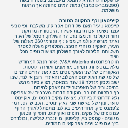
עז שקשה לראות את המפלים עצמם. בעונה היבשה
(ספטמבר-נובמבר) כמות המים פחותה אך הראות
מושלמת.
קייפטאון וכף התקווה הטובה
קייפטאון, עיר האם של דרום אפריקה, משלבת יופי טבעי
עוצר נשימה עם תרבות עשירה, היסטוריה מרתקת
וחוויות קולינריות מצוינות. הר השולחן, הסמל של העיר
ואתר מורשת עולמית, מציע נוף פנורמי 360 מעלות של
העיר, האוקיינוס והרי הסבב. הטלפריק מעלה לפסגה
השטוחה והליכות לאורך השולחן מציעות נופים מכל
זווית.
הווטרפרונט (V&A Waterfront), אזור הנמל המחודש,
מלא במסעדות, חנויות, מוזיאונים ואווירה תוססת.
האקווריום של שני האוקיינוסים מציג את החיים הימיים
של פגישת האוקיינוס האטלנטי והאינדי. רובן איילנד, שבו
ישב נלסון מנדלה 18 שנה במאסר, מציע סיור מרגש
בהיסטוריה של האפרטהייד והמאבק לחירות.
כף התקווה הטובה, הנקודה הדרום-מערבית של אפריקה
(לא הדרומית ביותר), מציעה צוקים דרמטיים, אוקיינוס
סוער, ונוף של פגישת שני האוקיינוסים. הכביש הפנורמי
צ'פמנס פיק, אחד היפים בעולם, מתפתל לאורך החוף
עם נופים של צוקים, חופים ואוקיינוס. חופי קייפטאון
מגוונים - קמפס ביי, קליפטון, מויזנברג לגלישה, ובולדרס
ביץ' עם פינגווינים אפריקאיים חמודים.