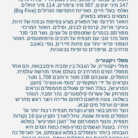
147 מיני יונקים, 507 מיני ציפורים, 114 מיני זוחלים
ואלפי בעלי חיים. האריות החמישה הגדולים (Big Five)
נמצאים בשפע בפארק.
האזור הדרומי של הפארק מציע צפיפות גבוהה של חיות,
בעיקר אריות, קרנפים לבנים, ופילים. האזור המרכזי
מפורסם בנמרים שמטפסים על עצים, גשר סבי סנד
מעל נהר סבי עם תצפית על תנינים והיפופוטמים. האזור
הצפוני פראי יותר עם פחות תיירים, נופי באובב
מרהיבים, וציפורים טרופיות צבעוניות.
מפלי ויקטוריה
מפלי ויקטוריה, על הגבול בין זמביה וזימבבואה, הם אחד
ממפלי המים המרהיבים בעולם ואתר מורשת עולמית.
המפלים, שגובהם 108 מטר ורוחבם 1,708 מטר,
נקראים על ידי המקומיים "מוסי-או-טוניה" (הענן
המרעיש), בגלל האדים שעולים מהמפלים ונראים
ממרחק של עשרות קילומטרים. נהר זמבזי, הנוהר
בשלווה, צונח פתאום לתהום אדירה ויוצר רעש מחריש
אוזניים וערפל מים קבוע.
הצד הזימבבואי מציע נקודות תצפית רבות יותר על
המפלים מזוויות שונות, טיול לאורך הקניון עם 16 נקודות
תצפית, והנוף המפורסם של "הענן המרעיש" במלוא
הדרו. בעונת הגשמים (מרץ-מאי) כמות המים היא
הגבוהה ביותר והמפלים במלוא עוצמתם, אך הערפל כה