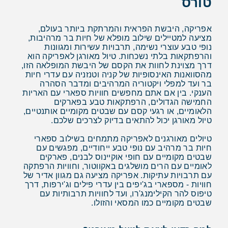
טורס
אפריקה, היבשת הפראית והמרתקת ביותר בעולם,
מציעה למטיילים שילוב מופלא של חיות בר מרהיבות,
נופי טבע עוצרי נשימה, תרבויות עשירות ומגוונות
והרפתקאות בלתי נשכחות. טיול מאורגן לאפריקה הוא
דרך מצוינת לחוות את הקסם של היבשת המופלאה הזו,
מהסוואנות האינסופיות של קניה וטנזניה עם עדרי חיות
בר ועד למפלי ויקטוריה המרהיבים ומדבר הסהרה
הענקי. בין אם אתם מחפשים חוויות ספארי עם האריות
החמישה הגדולים, הרפתקאות טבע בפארקים
הלאומיים, או רגעי קסם עם שבטים מקומיים אותנטיים,
טיול מאורגן יכול להתאים בדיוק לצרכים שלכם.
טיולים מאורגנים לאפריקה מתמחים בשילוב ספארי
חיות בר מרהיב עם נופי טבע ייחודיים, מפגשים עם
שבטים מקומיים עם חופי אוקיינוס לבנים, פארקים
לאומיים עם הרים מושלגים באקווטור, וחוויות הרפתקה
עם תרבויות עתיקות. אפריקה מציעה גם מגוון אדיר של
חוויות - מספארי בג'יפים בין עדרי פילים וג'ירפות, דרך
טיפוס להר הקילימנג'רו, ועד לחוויות תרבותיות עם
שבטים מקומיים כמו המסאי והזולו.