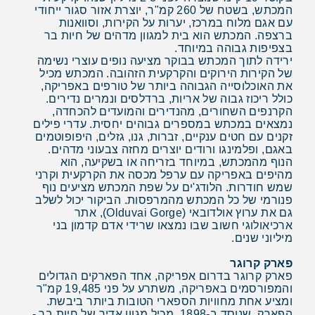
המכתש, בשטח של 260 קמ"ר, יוצרת אזור סגור ייחודי
עם אגם מלוח במרכז, יערות על הקירות, וסוואנות
ברצפה. המכתש הוא בית למגוון מדהים של חיות בר
בצפיפות גבוהה במיוחד.
ירידה לתוך המכתש בבוקר מציעה נופים עוצרי נשימה
של הקירות הירוקים והקרקעית הזהובה. המכתש מכיל
את האוכלוסייה הגבוהה ביותר של טורפים באפריקה,
כולל ריכוז גבוה של אריות, ברדלסים ונמרים נדירים.
הקרנפים השחורים, מהנדירים והמועדים להכחדה,
נמצאים במכתש במספרים גבוהים יחסית. עדרי פילים
זקנים עם חטים ענקיים, זברות, גנו, גזלים, היפופוטמים
באגם, ופלמינגו ורודים יוצרים מחזה צבעוני מדהים.
הנוף מהמכתש, במיוחד בזריחה או בשקיעה, הוא
מהיפים באפריקה עם ערפל מכסה את הקרקעית וקרני
שמש חודרות. הלודג'ים על שפת המכתש מציעים נוף
פנורמי של כל המכתש מהמרפסות. הביקור יכול לשלב
גם את ערוץ אולדובאי (Olduvai Gorge), אתר
ארכיאולוגי חשוב שבו נמצאו שרידי אדם קדמון בני
מיליוני שנים.
פארק קרוגר
פארק קרוגר בדרום אפריקה, אחד הפארקים הגדולים
והמפורסמים באפריקה, משתרע על פני 19,485 קמ"ר
ומציע אחת מחוויות הספארי הטובות ביותר ביבשת.
הפארק, שנוסד ב-1898, מכיל מגוון אדיר של חיות בר -