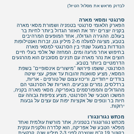
לבדוק מראש את מסלול הטיול)
סרנגטי ומסאי מארה
הפארק הלאומי סרנגטי בטנזניה ושמורת מסאי מארה
בקניה יוצרים יחד את האזור הגדול ביותר לחיות בר
בעולם. ההגירה הגדולה, אחד המופעים המרהיבים
בטבע, מציגה למעלה מ-2 מיליון גנו, זברות ואנטילופות
הנודדות במעגל שנתי בין הסרנגטי למסאי מארה
בחיפוש אחר מרעה ומים. המחזה של אלפי בעלי חיים
חוצים את נהר מארה עם תנינים מסוכנים הוא מהרגעים
הדרמטיים ביותר בטבע.
הסרנגטי, ששמו פירושו "מישורים אינסופיים" בשפת
המסאי, מציע סוואנות זהובות עד אופק, עצי שיטה
בודדים ייחודיים, וריכוז עצום של טורפים - אריות,
ברדלסים, נמרים וצביעים. האריות של הסרנגטי הם
מהגדולים והמפורסמים באפריקה. מסאי מארה בקניה,
המשכו הטבעי של הסרנגטי, מציע צפיפות גבוהה עם
חיות בר ונופים של אקציות יפות עם עצים על גבעות
ירוקות.
מכתש נגורונגורו
מכתש נגורונגורו בטנזניה, אתר מורשת עולמית ואחד
מפלאי הטבע של אפריקה, הוא קלדרה וולקנית ענקית
בקוטר 19 ק"מ שנוצרה לפני 2-3 מיליון שנה. קרקעית