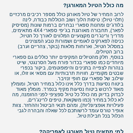
מה כולל הטיול המאורגן?
לרוב המחיר של טיול מאורגן כולל מספר רכיבים מרכזיים
(תלוי טיול): טיסות הלוך ושוב הכוללות כבודה, לינה
בלודג'ים ומחנות ספארי נבחרים ברמות שונות (מסיסיק
לפאר), תחבורה מאורגנת בג'יפי ספארי 4X4 מתאימים,
מדריך ורינג'רים מקצועיים המלווים לאורך כל הטיול,
כניסה לפארקים לאומיים ושמורות טבע המצוינים
במסלול הטיול, וארוחות מלאות (בוקר, צהריים וערב)
ברוב הטיולים.
בנוסף, חלק מהטיולים המקיפים יותר כוללים גם ספארי
מיוחדים כמו ספארי בכדור פורח מעל הסרנגטי, שייט
בנהרות לצפייה בתנינים והיפופוטמים, ביקור בכפרי
שבטים מקומיים, חוויות תרבותיות עם מסאי או זולו, או
שילוב של ספארי עם חופי זנזיבר.
ביטוח נסיעות בדרך כלל אינו כלול במחיר הטיול, ומומלץ
מאוד לרכוש ביטוח נסיעות מקיף בנפרד. מומלץ מאוד
לבדוק בדיוק מה כולל כל טיול ספציפי לפני ההזמנה, מה
לא כלול במחיר (כמו משקאות, טיפים לרינג'רים,
פעילויות אופציונליות), ומהם תנאי הביטול וההחזר. צוות
אופיר טורס עומד לרשותכם לכל שאלה והבהרה לגבי
הכלול בכל חבילת טיול.
למי מתאים טיול מאורגן לאפריקה?