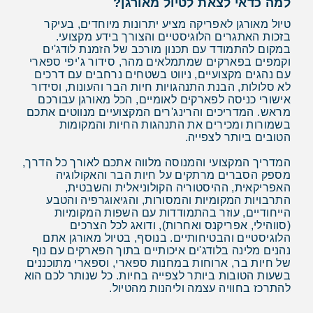
למה כדאי לצאת לטיול מאורגן?
טיול מאורגן לאפריקה מציע יתרונות מיוחדים, בעיקר
בזכות האתגרים הלוגיסטיים והצורך בידע מקצועי.
במקום להתמודד עם תכנון מורכב של הזמנת לודג'ים
וקמפים בפארקים שמתמלאים מהר, סידור ג'יפי ספארי
עם נהגים מקצועיים, ניווט בשטחים נרחבים עם דרכים
לא סלולות, הבנת התנהגויות חיות הבר והעונות, וסידור
אישורי כניסה לפארקים לאומיים, הכל מאורגן עבורכם
מראש. המדריכים והרינג'רים המקצועיים מנווטים אתכם
בשמורות ומכירים את התנהגות החיות והמקומות
הטובים ביותר לצפייה.
המדריך המקצועי והמנוסה מלווה אתכם לאורך כל הדרך,
מספק הסברים מרתקים על חיות הבר והאקולוגיה
האפריקאית, ההיסטוריה הקולוניאלית והשבטית,
התרבויות המקומיות והמסורות, והגיאוגרפיה והטבע
הייחודיים, עוזר בהתמודדות עם השפות המקומיות
(סווהילי, אפריקנס ואחרות), ודואג לכל הצרכים
הלוגיסטיים והבטיחותיים. בנוסף, בטיול מאורגן אתם
נהנים מלינה בלודג'ים איכותיים בתוך הפארקים עם נוף
של חיות בר, ארוחות במחנות ספארי, וספארי מתוכננים
בשעות הטובות ביותר לצפייה בחיות. כל שנותר לכם הוא
להתרכז בחוויה עצמה וליהנות מהטיול.