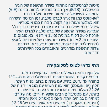
טיסות לברטיסלבה נוחתות בשדה התעופה של העיר
ברטיסלבה (BTS), אך רבים בוחרים לנחות בווינה (VIE)
הסמוכה. מישראל יש טיסות ישירות של חברות
לואו-קוסט כמו וויז אייר לברטיסלבה. זמן הטיסה הישירה
הוא כשלוש שעות ו-45 דקות. חברות כמו אוסטריאן
איירליינס מפעילות טיסות עם עצירת ביניים בדרך כלל.
הנסיעה משדה התעופה של ברטיסלבה למרכז העיר
אורכת כ-20 דקות במונית (כ-15 אירו) או באוטובוסים
ייעודיים (כ-2 אירו). משדה התעופה של וינה ניתן להגיע
לברטיסלבה תוך כשעה באוטובוס ייעודי או ברכבת.
שדות התעופה מודרניים ומאובזרים בכל השירותים
הדרושים.
מתי כדאי לטוס לסלובקיה?
סלובקיה נהנית מאקלים יבשתי, עם קיצים חמים
וחורפים קרים. הטמפרטורות בברטיסלבה נעות מ- -1°C
בחורף עד 26°C בקיץ, עם גשמים ברוב עונות השנה.
הקיץ (יוני-אוגוסט) הוא עונת השיא עם מזג אוויר נוח של
22-26 מעלות וימים ארוכים. זוהי העונה הפופולרית
ביותר, עם פסטיבלים רבים ושפע תיירים, מה שגורם
למחירים גבוהים יותר. האביב (אפריל-מאי) והסתיו
(ספטמבר-אוקטובר) מציעים מזג אוויר נעים של 12-18