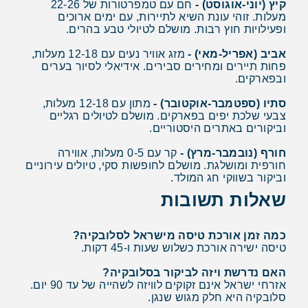
קיץ (יוני-אוגוסט) -
חם עם טמפרטורות של 22-26
מעלות. זוהי עונת השיא לתיירות, עם ימים ארוכים
ופעילויות חוץ רבות. מושלם לטיולי טבע בהרים.
אביב (אפריל-מאי) -
מזג אוויר נעים עם 12-18 מעלות,
פחות תיירים ומחירים סבירים. אידיאלי לסיור בערים
ובפארקים.
סתיו (ספטמבר-אוקטובר) -
מתון עם 12-18 מעלות,
צבעי שלכת יפים בפארקים. מושלם לטיולים רגליים
וביקורים באתרים היסטוריים.
חורף (נובמבר-מרץ) -
קר עם 0-5 מעלות, אווירה
חורפית ומושלגת. מושלם לחופשות סקי, טיולים עירוניים
וביקור בשווקי חג המולד.
שאלות תשובות
כמה זמן אורכת טיסה מישראל לסלובקיה?
טיסה ישירה אורכת כשלוש שעות ו-45 דקות.
האם נדרשת ויזה לביקור בסלובקיה?
אזרחי ישראל אינם זקוקים לוויזה לשהייה של עד 90 יום.
סלובקיה היא חלק מגוש שנגן.