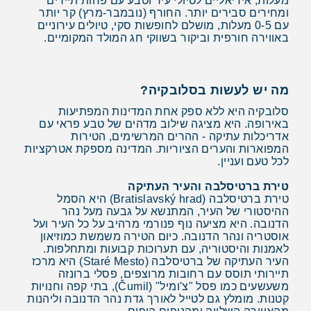
מעלות, אידיאליים לטיולי עיר וטבע עם פחות תיירים
ומחירים סבירים יותר. החורף (נובמבר-מרץ) קר יותר
עם 0-5 מעלות, מושלם לחופשות סקי, טיולים עירוניים
באווירה חורפית וביקור בשווקי חג המולד המקומיים.
מה יש לעשות בסלובקיה?
סלובקיה היא ללא ספק אחת המדינות המפתיעות
באירופה. היא מציגה שילוב מדהים של טבע פראי עם
אדריכלות עתיקה - ההרים המרשימים, הטירות
המפוארות והערים הציוריות. המדינה מספקת אטרקציות
לכל טעם ועניין.
טירת ברטיסלבה והעיר העתיקה
טירת ברטיסלבה (Bratislavský hrad) היא הסמל
ההיסטורי של העיר, המתנשא על גבעה מעל נהר
הדנובה. היא מציעה נוף פנורמי מרהיב על כל העיר ועל
אוסטריה ונהר הדנובה. כיום הטירה משמשת כמוזיאון
לאמנות והיסטוריה, עם תערוכות קבועות ומתחלפות.
העיר העתיקה של ברטיסלבה (Staré Mesto) היא מרכז
תיירותי תוסס עם רחובות מרוצפים, פסלי ברונזה
משעשעים כמו פסל "צ'ומיל" (Čumil), בתי קפה וחנויות
קטנות. מומלץ גם לטייל לאורך גדת נהר הדנובה וליהנות