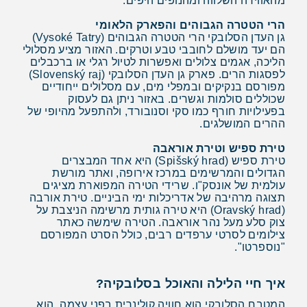
מהאווירה השלווה ומהנופים היפים.
הרי הטטרה הגבוהים והפארק הלאומי
גן העדן הסלובקי הרי הטטרה הגבוהים (Vysoké Tatry)
הם יעד מושלם לחובבי טבע וטרקים. האזור מציע מסלולי
הליכה, אגמים צלולים ואפשרות לטיול רגלי או ברכבלים
לפסגות הרים. פארק גן העדן הסלובקי (Slovenský raj)
מפורסם בנקיקים ובמפלי מים, עם מסלולים ייחודיים
שכוללים סולמות וגשרים. באזור ניתן גם לעסוק
בפעילויות חורף כמו סקי וסנובורד, ולהתפעל מהיופי של
ההרים המושלגים.
טירת ספיש וטירת אוראבה
טירת ספיש (Spišský hrad) היא אחד המבצרים
הגדולים והמרשימים במרכז אירופה, ואתר מורשת
עולמית של אונסק"ו. שרידי הטירה המפוארת מציגים
תצוגה מרהיבה של אדריכלות ימי הביניים. טירת אורבה
(Oravský hrad) היא טירה גותית מרשימה הניצבת על
צוק סלע מעל נהר אוראבה. הטירה שימשה כאתר
צילומים לסרטי ערפדים רבים, כולל הסרט המפורסם
"נוספרטו".
איך חיי הלילה והאוכל בסלובקיה?
המטבח הסלובקי הוא חוויה קולינרית בפני עצמה. הוא