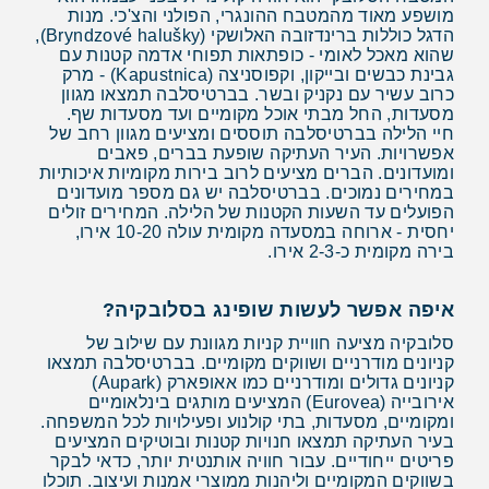
מושפע מאוד מהמטבח ההונגרי, הפולני והצ'כי. מנות
הדגל כוללות ברינדזובה האלושקי (Bryndzové halušky),
שהוא מאכל לאומי - כופתאות תפוחי אדמה קטנות עם
גבינת כבשים ובייקון, וקפוסניצה (Kapustnica) - מרק
כרוב עשיר עם נקניק ובשר. בברטיסלבה תמצאו מגוון
מסעדות, החל מבתי אוכל מקומיים ועד מסעדות שף.
חיי הלילה בברטיסלבה תוססים ומציעים מגוון רחב של
אפשרויות. העיר העתיקה שופעת בברים, פאבים
ומועדונים. הברים מציעים לרוב בירות מקומיות איכותיות
במחירים נמוכים. בברטיסלבה יש גם מספר מועדונים
הפועלים עד השעות הקטנות של הלילה. המחירים זולים
יחסית - ארוחה במסעדה מקומית עולה 10-20 אירו,
בירה מקומית כ-2-3 אירו.
איפה אפשר לעשות שופינג בסלובקיה?
סלובקיה מציעה חוויית קניות מגוונת עם שילוב של
קניונים מודרניים ושווקים מקומיים. בברטיסלבה תמצאו
קניונים גדולים ומודרניים כמו אאופארק (Aupark)
אירובייה (Eurovea) המציעים מותגים בינלאומיים
ומקומיים, מסעדות, בתי קולנוע ופעילויות לכל המשפחה.
בעיר העתיקה תמצאו חנויות קטנות ובוטיקים המציעים
פריטים ייחודיים. עבור חוויה אותנטית יותר, כדאי לבקר
בשווקים המקומיים וליהנות ממוצרי אמנות ועיצוב. תוכלו