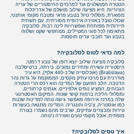
הטטרה המושלגים ועד למרכזים ההיסטוריים של עריה
הציוריות. היא מציעה שילוב מושלם של אדריכלות
מפוארת, מסלולי טיול בטבע פראי ומטבח מקומי אותנטי,
שכולו טובל באווירה אירופית מסורתית. עם תשתית
תיירותית מפותחת ואפשרויות לינה רבות, סלובקיה
מתאימה לכל סוגי המטיילים, ממחפשי שקט ושלווה
בטבע ועד חובבי ערים תוססות.
למה כדאי לטוס לסלובקיה?
סלובקיה מציעה שילוב יוצא דופן של טבע דרמטי,
היסטוריה עשירה ומחירים נמוכים. בירתה, ברטיסלבה
(Bratislava) (אוכלוסייה של כ-440 אלף), היא עיר
מודרנית עם מרכז עתיק מקסים, הממוקמת על גדות נהר
הדנובה. הלב הפועם של המדינה הוא רכס הרי הטטרה
הגבוהים, המציע נופים אלפיניים, אגמים קרחוניים,
ומסלולי הליכה ברמות קושי שונות. המיקום האסטרטגי
שלה במרכז אירופה מאפשר גישה נוחה למדינות שכנות
כמו אוסטריה, צ'כיה והונגריה. המדינה מתגאה בעשרות
טירות ומבצרים עתיקים, שרבים מהם נשמרו בצורה
מופתית, אוכל מקומי טעים ואווירה נינוחה.
איך טסים לסלובקיה?