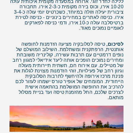
ללילה לחדר זוגי. ארוחה במסעדה מקומית איכותית עולה
10-20 אירו, וכוס בירה מקומית כ-2-3 אירו. תחבורה
ציבורית יעילה וזולה במיוחד, כשכרטיס יומי עולה כ-3-4
אירו. כניסה לאתרים במחירים בינוניים - כניסה לטירת
ברטיסלבה עולה כ-10 אירו, ודמי כניסה לפארקים
לאומיים נמוכים מאוד.
לסיכום,
טיסה לסלובקיה מציעה הזדמנות לחופשה
אותנטית, הרפתקנית ומשתלמת. השילוב המושלם של
נופים דרמטיים עם תרבות עשירה, קולינריה משובחת
ומחירים נמוכים הופכים אותה ליעד אידיאלי למגוון רחב
של מטיילים. עם אירוח חם, תשתית תיירותית מעולה
וגיוון רחב של פעילויות, זוהי הזדמנות מצוינת לגלות את
פנינת מרכז אירופה ולהיחשף לתרבות הסלובקית
הייחודית. המומחים של אופיר טורס ישמחו לעזור לכם
להרכיב את החופשה המושלמת בהתאמה אישית
לצרכים שלכם, החל מהזמנת טיסה ועד בניית מסלול
מותאם.