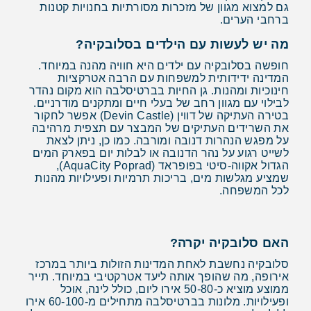
גם למצוא מגוון של מזכרות מסורתיות בחנויות קטנות
ברחבי הערים.
מה יש לעשות עם הילדים בסלובקיה?
חופשה בסלובקיה עם ילדים היא חוויה מהנה במיוחד.
המדינה ידידותית למשפחות עם הרבה אטרקציות
חינוכיות ומהנות. גן החיות בברטיסלבה הוא מקום נהדר
לבילוי עם מגוון רחב של בעלי חיים ומתקנים מודרניים.
בטירה העתיקה של דווין (Devin Castle) אפשר לחקור
את השרידים העתיקים של המבצר עם תצפית מרהיבה
על מפגש הנהרות דנובה ומורבה. כמו כן, ניתן לצאת
לשייט רגוע על נהר הדנובה או לבלות יום בפארק המים
הגדול אקווה-סיטי בפופראד (AquaCity Poprad),
שמציע מגלשות מים, בריכות תרמיות ופעילויות מהנות
לכל המשפחה.
האם סלובקיה יקרה?
סלובקיה נחשבת לאחת המדינות הזולות ביותר במרכז
אירופה, מה שהופך אותה ליעד אטרקטיבי במיוחד. תייר
ממוצע מוציא כ-50-80 אירו ליום, כולל לינה, אוכל
ופעילויות. מלונות בברטיסלבה מתחילים מ-60-100 אירו