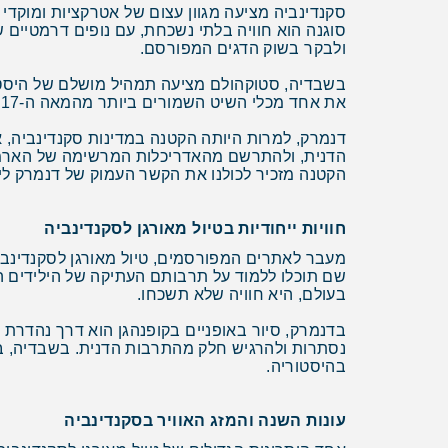
סקנדינביה מציעה מגוון עצום של אטרקציות ומוקדי 
סוגנה הוא חוויה בלתי נשכחת, עם נופים דרמטיים של
ולבקר בשוק הדגים המפורסם.
בשבדיה, סטוקהולם מציעה תמהיל מושלם של היסטורי
את אחד מכלי השיט השמורים ביותר מהמאה ה-17. לא תרצו לפספס גם את הארכיפלג של סטוקהולם, המורכב מאלפי איים קטנים ומהווה יעד מושלם לשייט יומי.
דנמרק, למרות היותה הקטנה במדינות סקנדינביה, 
הדנית, ולהתרשם מהאדריכלות המרשימה של הארמון.
הקטנה מזכיר לכולנו את הקשר העמוק של דנמרק לי
חוויות ייחודיות בטיול מאורגן לסקנדינביה
מעבר לאתרים המפורסמים, טיול מאורגן לסקנדינביה
שם תוכלו ללמוד על תרבותם העתיקה של הילידים הס
בעולם, היא חוויה שלא תשכחו.
בדנמרק, סיור באופניים בקופנהגן הוא דרך נהדרת 
נסתרות ולהרגיש חלק מהתרבות הדנית. בשבדיה, בי
בהיסטוריה.
עונות השנה והמזג האוויר בסקנדינביה