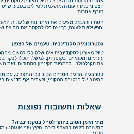
אחד היתרונות הגדולים של טיול מאורגן לסקנדינביה
הצפוניים. זו העונה המושלמת לטיולים בטבע, שייט בפ
חורף אחרות.
הסתיו והאביב מציעים את היתרונות של עונות המעבר
והפעילויות לעונה, כך שתוכלו למקסם את החוויה ש
גסטרונומיה סקנדינבית: טעמים של הצפון
טיול מאורגן לסקנדינביה אינו שלם בלי לטעום מה
עונתיים ומקומיים. בקופנהגן, למשל, תוכלו לבקר 
את הקנלבולר - לחמניות הקינמון המתוקות, ואת הש
בנורבגיה, הדגים הטריים הם כוכבי התפריט, עם מנו
המיטב של המטבח המקומי, ולעתים אף סדנאות בישו
שאלות ותשובות נפוצות
מתי הזמן הטוב ביותר לטייל בסקנדינביה?
התשובה תלויה בהעדפותיכם. הקיץ (יוני-אוגוסט) מצ
חורף.