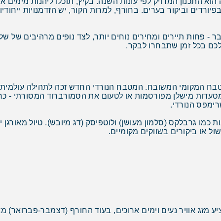
 הוא התכנון המדויק לפי עונות השנה. בקיץ, תוכלו ליהנות מימים
יורדים וביקור בערים. בחורף, למרות הקור, יש הזדמנויות ייחודיות 
 - פחות תיירים ומחירים נוחים יותר, לצד נופים מרהיבים של של
לכם בכל זמן שתבחרו לבקר.
מטבח המקומי המשובח. המטבח הנורדי החדש זכה לתהילה עולמית 
במסעדות מישלן מפורסמות או לטעום את הסמורברוד המסורתי - כר
רימפס הנורדי.
ת כמו גרבלקס (סלמון מעושן) ולוטפיסק (דג מיובש). טיול מאורגן
ל או ביקורים בשווקים מקומיים.
יע מזג אוויר נעים וימים ארוכים, בעוד החורף (דצמבר-פברואר) 