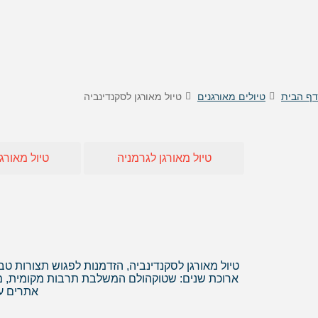
טיסות לוינה
דילים
טיסות לקישינב
דילים 
טיסות לניס
דילים
דילים 
דילים
דף הבית
טיולים מאורגנים
טיול מאורגן לסקנדינביה
דילים
דילים
דילים
טיול מאורגן לגרמניה
טיול מאורגן
דילים 
דילים 
דילים
דילים
דילים 
דילים
טיול מאורגן לסקנדינביה, הזדמנות לפגוש תצורות טב
ארוכת שנים: שטוקהולם המשלבת תרבות מקומית, מודר
אתרים עו