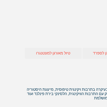
חו"ל
 אופיר טורס
אה
ן לספרד
טיול מאורגן למונטנגרו
עיקרה בתרבות ויקינגית טיפוסית, מייצגת היסטוריה
ם התרבות הוויקינגית, הלסינקי בירת פינלנד ועוד
 מושלמת