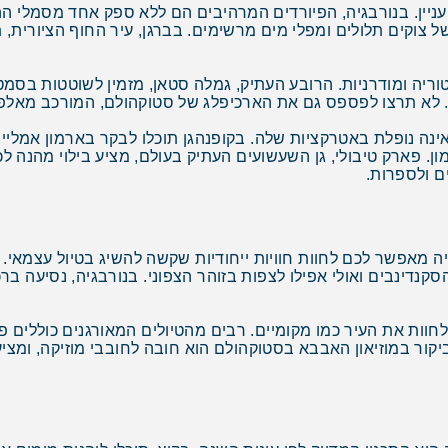
עניין. בנורבגיה, הפיורדים המרהיבים הם ללא ספק אחד מסמלי ההי
 צוקים תלולים ומפלי מים מרשימים. בברגן, עיר החוף הציורית, תו
ה ומודרניות. הרובע העתיק, גמלה סטאן, מזמין לשוטטות בסמטאו
אינה נופלת באטרקציות שלה. בקופנהגן תוכלו לבקר בארמון אמל
 פארק טיבולי, גן השעשועים העתיק בעולם, מציע בילוי מהנה 
ם ולספרות.
 מאפשר לכם לחוות חוויות ייחודיות שקשה להשיג בטיול עצמאי. ל
קנדינבים ואולי אפילו לצפות בזוהר הצפוני. בנורבגיה, נסיעה 
לחוות את העיר כמו מקומיים. רבים מהטיולים המאורגנים כוללים פ
קור במוזיאון האבבא בסטוקהולם הוא חובה לחובבי מוזיקה, ומ